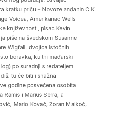
a kratku priču – Novozelanđanin C.K.
llage Voicea, Amerikanac Wells
ke književnosti, pisac Kevin
koja piše na švedskom Susanne
are Wigfall, dvojica istočnih
esto boravka, kultni mađarski
log) po suradnji s redateljem
iš; tu će biti i snažna
e ove godine posvećena osobita
ia Ramis i Marius Serra, a
gović, Mario Kovač, Zoran Malkoč,