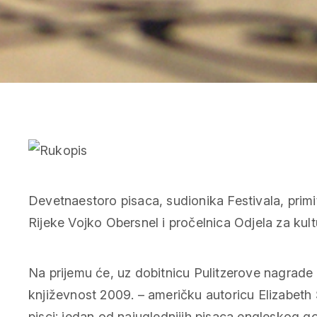
Devetnaestoro pisaca, sudionika Festivala, prim
Rijeke Vojko Obersnel i pročelnica Odjela za kult
Na prijemu će, uz dobitnicu Pulitzerove nagrade
književnost 2009. – američku autoricu Elizabeth Str
pisci: jedan od najuglednijih pisaca engleskog 