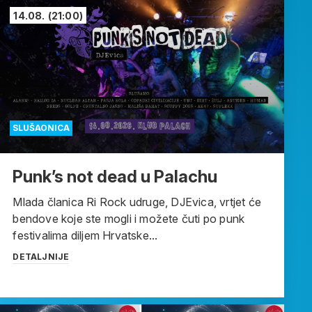
14.08.
(21:00)
SLUŠAONICA
Punk’s not dead u Palachu
Mlada članica Ri Rock udruge, DJEvica, vrtjet će
bendove koje ste mogli i možete čuti po punk
festivalima diljem Hrvatske...
DETALJNIJE