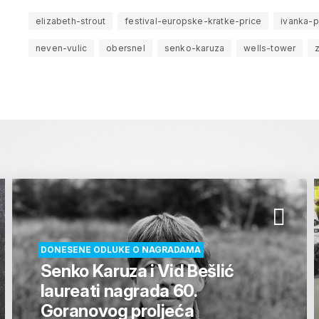
elizabeth-strout
festival-europske-kratke-price
ivanka-p
neven-vulic
obersnel
senko-karuza
wells-tower
DONESENE ODLUKE O NAGRADAMA
Senko Karuza i Vid Bešlić
laureati nagrada 60.
Goranovog proljeća