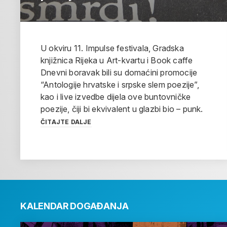
U okviru 11. Impulse festivala, Gradska
knjižnica Rijeka u Art-kvartu i Book caffe
Dnevni boravak bili su domaćini promocije
“Antologije hrvatske i srpske slem poezije”,
kao i live izvedbe dijela ove buntovničke
poezije, čiji bi ekvivalent u glazbi bio – punk.
ČITAJTE DALJE
KALENDAR DOGAĐANJA