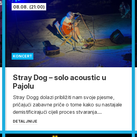
08.08.
(21:00)
KONCERT
Stray Dog – solo acoustic u
Pajolu
Stray Dogg dolazi približiti nam svoje pjesme,
pričajući zabavne priče o tome kako su nastajale
demistificirajući cijeli proces stvaranja....
DETALJNIJE