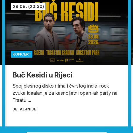
29.08.
(20:30)
KONCERT
Buč Kesidi u Rijeci
Spoj plesnog disko ritma i čvrstog indie-rock
zvuka idealan je za kasnoljetni open-air party na
Trsatu....
DETALJNIJE