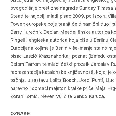
ovogodišnje prestižne nagrade Sunday Timesa z
Stead te najbolji mladi pisac 2009. po izboru Vi
Tower; europske boje branit će dinamični duo irs
Barry i urednik Declan Meade; finska autorica 
Ringell i engleska autorica koja piše u Berlinu Cl
Europljana kojima je Berlin više-manje stalno mj
pisac László Krasznahorkai, poznat (između osta
Belom Tarrom te mladi češki prozaik Jaroslav Rud
reprezentacija katalonske književnosti, kojoj j
pažnja, u sastavu Lolita Bosch, Jordi Puntí, Liuc
naravno i domaći majstori kratke priče Maja Hr
Zoran Tomić, Neven Vulić te Senko Karuza.
OZNAKE