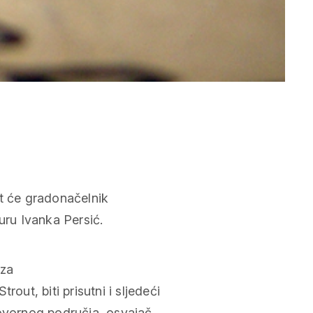
it će gradonačelnik
uru Ivanka Persić.
 za
out, biti prisutni i sljedeći
govornog područja, osvajač