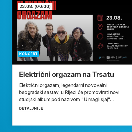
23.08.
(00:00)
KONCERT
Električni orgazam na Trsatu
Električni orgazam, legendarni novovalni
beogradski sastav, u Rijeci će promovirati novi
studijski album pod nazivom "U magli sjaj"...
DETALJNIJE