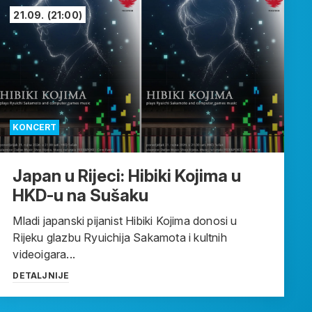
21.09.
(21:00)
KONCERT
Japan u Rijeci: Hibiki Kojima u
HKD-u na Sušaku
Mladi japanski pijanist Hibiki Kojima donosi u
Rijeku glazbu Ryuichija Sakamota i kultnih
videoigara...
DETALJNIJE