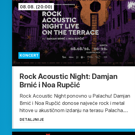
08.08.
(20:00)
KONCERT
Rock Acoustic Night: Damjan
Brnić i Noa Rupčić
Rock Acoustic Night ponovno u Palachu! Damjan
Brnić i Noa Rupčić donose najveće rock i metal
hitove u akustičnom izdanju na terasu Palacha....
DETALJNIJE