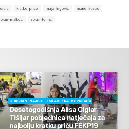
ersic
kratke-price
maja-hrgovic
mario-kovac
zoran-malkoc
zoran-tomic
ODABRANI NAJBOLJI MLADI KRATKOPRIČAŠI
Desetogodišnja Alisa Ciglar
Tišljar pobjednica natječaja za
najbolju kratku priču FEKP19