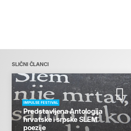
SLIČNI ČLANCI
IMPULSE FESTIVAL
Predstavljena Antologija
hrvatske i srpske SLEM
poezije