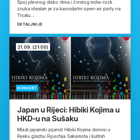
Spoj plesnog disko ritma i čvrstog indie-rock
zvuka idealan je za kasnoljetni open-air party na
Trsatu....
DETALJNIJE
21.09.
(21:00)
KONCERT
Japan u Rijeci: Hibiki Kojima u
HKD-u na Sušaku
Mladi japanski pijanist Hibiki Kojima donosi u
Rijeku glazbu Ryuichija Sakamota i kultnih