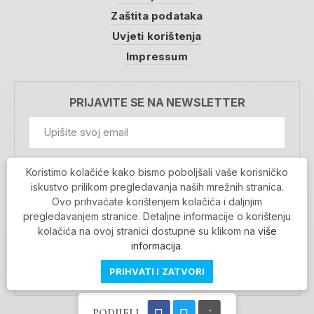
Zaštita podataka
Uvjeti korištenja
Impressum
PRIJAVITE SE NA NEWSLETTER
GDPR Information
Koristimo kolačiće kako bismo poboljšali vaše korisničko
Prihvaćam da se moji podaci spremaju u bazu
iskustvo prilikom pregledavanja naših mrežnih stranica.
podataka i koriste u svrhu slanja MojaRijeka
Ovo prihvaćate korištenjem kolačića i daljnjim
newslettera
pregledavanjem stranice. Detaljne informacije o korištenju
MOJARIJEKA NEWSLETTER
kolačića na ovoj stranici dostupne su klikom na
više
PRIJAVI SE
informacija
.
PRIHVATI I ZATVORI
PODIJELI