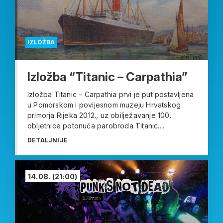
IZLOŽBA
Izložba “Titanic – Carpathia”
Izložba Titanic – Carpathia prvi je put postavljena
u Pomorskom i povijesnom muzeju Hrvatskog
primorja Rijeka 2012., uz obilježavanje 100.
obljetnice potonuća parobroda Titanic....
DETALJNIJE
14.08.
(21:00)