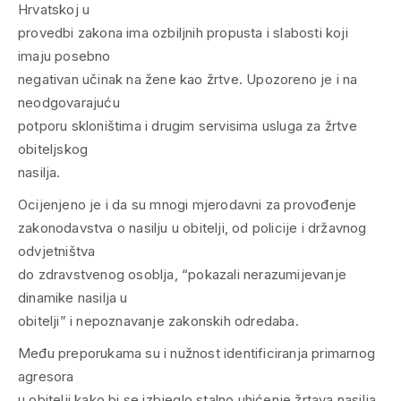
Hrvatskoj u
provedbi zakona ima ozbiljnih propusta i slabosti koji
imaju posebno
negativan učinak na žene kao žrtve. Upozoreno je i na
neodgovarajuću
potporu skloništima i drugim servisima usluga za žrtve
obiteljskog
nasilja.
Ocijenjeno je i da su mnogi mjerodavni za provođenje
zakonodavstva o nasilju u obitelji, od policije i državnog
odvjetništva
do zdravstvenog osoblja, “pokazali nerazumijevanje
dinamike nasilja u
obitelji” i nepoznavanje zakonskih odredaba.
Među preporukama su i nužnost identificiranja primarnog
agresora
u obitelji kako bi se izbjeglo stalno uhićenje žrtava nasilja