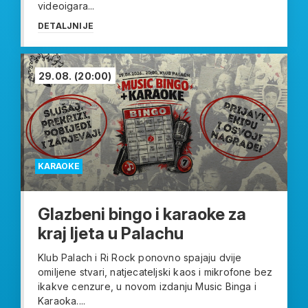
videoigara...
DETALJNIJE
29.08.
(20:00)
KARAOKE
Glazbeni bingo i karaoke za
kraj ljeta u Palachu
Klub Palach i Ri Rock ponovno spajaju dvije
omiljene stvari, natjecateljski kaos i mikrofone bez
ikakve cenzure, u novom izdanju Music Binga i
Karaoka....