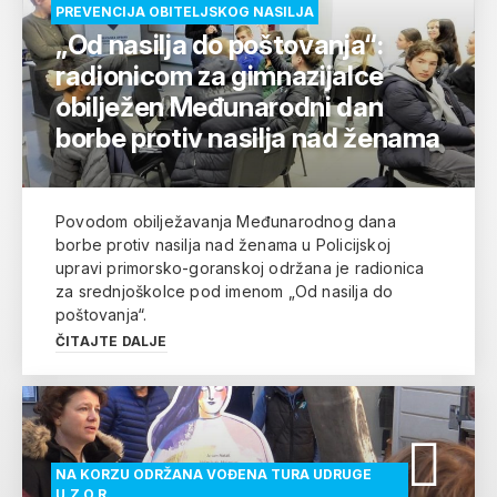
PREVENCIJA OBITELJSKOG NASILJA
„Od nasilja do poštovanja“:
radionicom za gimnazijalce
obilježen Međunarodni dan
borbe protiv nasilja nad ženama
Povodom obilježavanja Međunarodnog dana
borbe protiv nasilja nad ženama u Policijskoj
upravi primorsko-goranskoj održana je radionica
za srednjoškolce pod imenom „Od nasilja do
poštovanja“.
ČITAJTE DALJE
NA KORZU ODRŽANA VOĐENA TURA UDRUGE
U.Z.O.R.