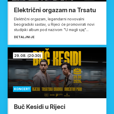
Električni orgazam na Trsatu
Električni orgazam, legendarni novovalni
beogradski sastav, u Rijeci će promovirati novi
studijski album pod nazivom "U magli sjaj"...
DETALJNIJE
29.08.
(20:30)
KONCERT
Buč Kesidi u Rijeci