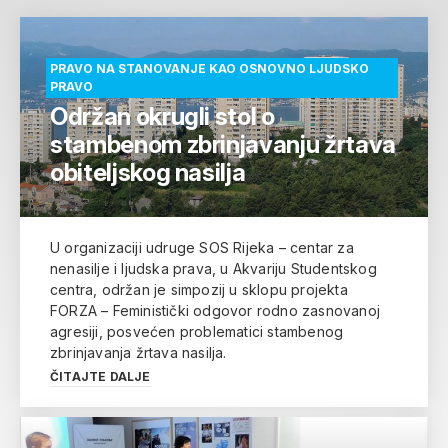
PRAVO NA STANOVANJE KAO OSNOVNO LJUDSKO
PRAVO
Održan okrugli stol o
stambenom zbrinjavanju žrtava
obiteljskog nasilja
U organizaciji udruge SOS Rijeka – centar za
nenasilje i ljudska prava, u Akvariju Studentskog
centra, održan je simpozij u sklopu projekta
FORZA – Feministički odgovor rodno zasnovanoj
agresiji, posvećen problematici stambenog
zbrinjavanja žrtava nasilja.
ČITAJTE DALJE