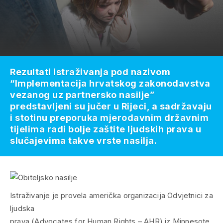
Rezultati istraživanja pod nazivom
“Implementacija hrvatskog zakonodavstva
vezanog uz partnersko nasilje”
predstavljeni su jučer u Rijeci, a sadržavaju
i stotinu preporuka mjerodavnim državnim
tijelima radi bolje zaštite ljudskih prava u
slučajevima takve vrste nasilja.
Istraživanje je provela američka organizacija Odvjetnici za
ljudska
prava (Advocates for Human Rights – AHR) iz Minnesote