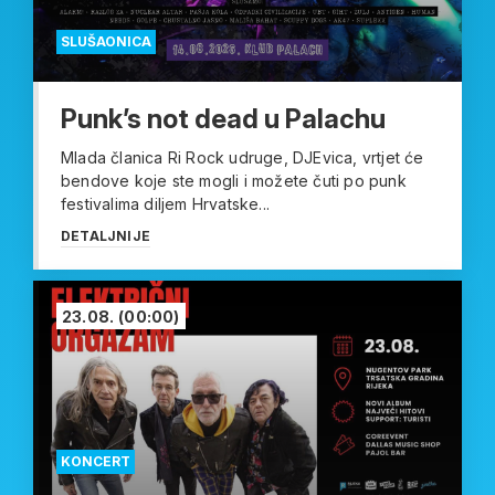
SLUŠAONICA
Punk’s not dead u Palachu
Mlada članica Ri Rock udruge, DJEvica, vrtjet će
bendove koje ste mogli i možete čuti po punk
festivalima diljem Hrvatske...
DETALJNIJE
23.08.
(00:00)
KONCERT