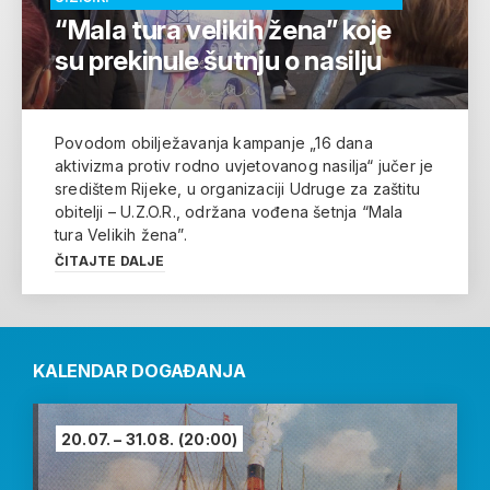
“Mala tura velikih žena” koje
su prekinule šutnju o nasilju
Povodom obilježavanja kampanje „16 dana
aktivizma protiv rodno uvjetovanog nasilja“ jučer je
središtem Rijeke, u organizaciji Udruge za zaštitu
obitelji – U.Z.O.R., održana vođena šetnja “Mala
tura Velikih žena”.
ČITAJTE DALJE
KALENDAR DOGAĐANJA
20.07. – 31.08.
(20:00)