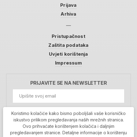
Prijava
Arhiva
Pristupačnost
Zaštita podataka
Uvjeti korištenja
Impressum
PRIJAVITE SE NA NEWSLETTER
GDPR Information
Koristimo kolačiće kako bismo poboljšali vaše korisničko
Prihvaćam da se moji podaci spremaju u bazu
iskustvo prilikom pregledavanja naših mrežnih stranica.
podataka i koriste u svrhu slanja MojaRijeka
Ovo prihvaćate korištenjem kolačića i daljnjim
newslettera
pregledavanjem stranice. Detaljne informacije o korištenju
MOJARIJEKA NEWSLETTER