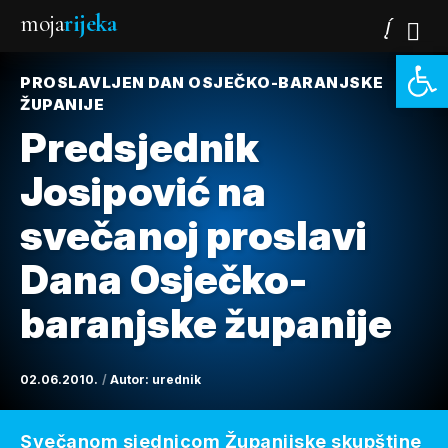
moja
rijeka
Open 
PROSLAVLJEN DAN OSJEČKO-BARANJSKE
ŽUPANIJE
Predsjednik
Josipović na
svečanoj proslavi
Dana Osječko-
baranjske županije
02.06.2010.
Autor:
urednik
Svečanom sjednicom Županijske skupštine