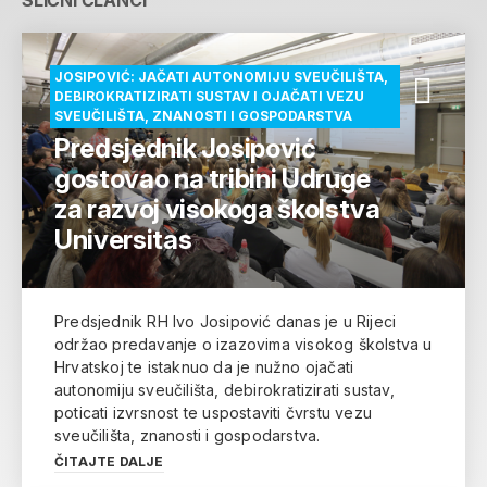
SLIČNI ČLANCI
JOSIPOVIĆ: JAČATI AUTONOMIJU SVEUČILIŠTA,
DEBIROKRATIZIRATI SUSTAV I OJAČATI VEZU
SVEUČILIŠTA, ZNANOSTI I GOSPODARSTVA
Predsjednik Josipović
gostovao na tribini Udruge
za razvoj visokoga školstva
Universitas
Predsjednik RH Ivo Josipović danas je u Rijeci
održao predavanje o izazovima visokog školstva u
Hrvatskoj te istaknuo da je nužno ojačati
autonomiju sveučilišta, debirokratizirati sustav,
poticati izvrsnost te uspostaviti čvrstu vezu
sveučilišta, znanosti i gospodarstva.
ČITAJTE DALJE