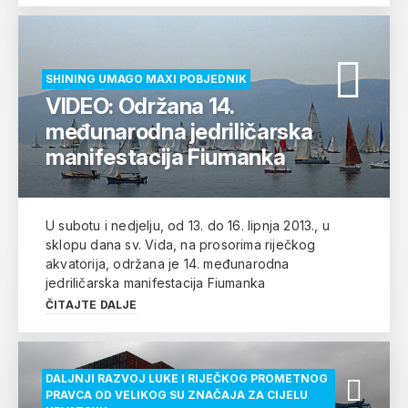
SHINING UMAGO MAXI POBJEDNIK
VIDEO: Održana 14.
međunarodna jedriličarska
manifestacija Fiumanka
U subotu i nedjelju, od 13. do 16. lipnja 2013., u
sklopu dana sv. Vida, na prosorima riječkog
akvatorija, održana je 14. međunarodna
jedriličarska manifestacija Fiumanka
ČITAJTE DALJE
DALJNJI RAZVOJ LUKE I RIJEČKOG PROMETNOG
PRAVCA OD VELIKOG SU ZNAČAJA ZA CIJELU