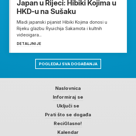
Japan u Rijeci: Hibiki Kojima u
HKD-u na Sušaku
Mladi japanski pijanist Hibiki Kojima donosi u
Rijeku glazbu Ryuichija Sakamota i kultnih
videoigara...
DETALJNIJE
POGLEDAJ SVA DOGAĐANJA
Naslovnica
Informiraj se
Uključi se
Prati što se događa
ReciGlasno!
Kalendar