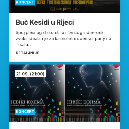
KONCERT
Buč Kesidi u Rijeci
Spoj plesnog disko ritma i čvrstog indie-rock
zvuka idealan je za kasnoljetni open-air party na
Trsatu....
DETALJNIJE
21.09.
(21:00)
KONCERT