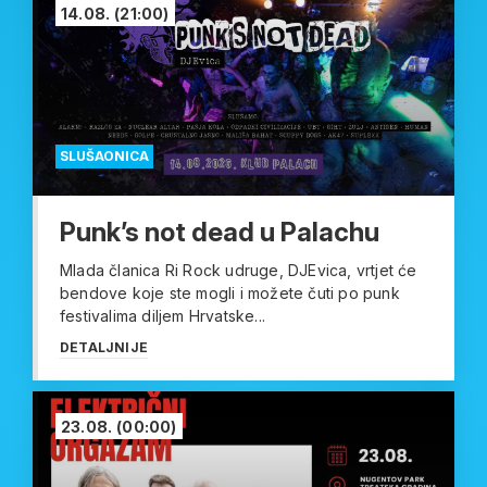
14.08.
(21:00)
SLUŠAONICA
Punk’s not dead u Palachu
Mlada članica Ri Rock udruge, DJEvica, vrtjet će
bendove koje ste mogli i možete čuti po punk
festivalima diljem Hrvatske...
DETALJNIJE
23.08.
(00:00)