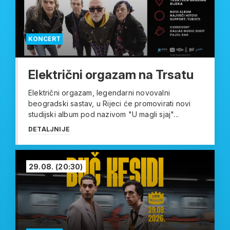
KONCERT
Električni orgazam na Trsatu
Električni orgazam, legendarni novovalni
beogradski sastav, u Rijeci će promovirati novi
studijski album pod nazivom "U magli sjaj"...
DETALJNIJE
29.08.
(20:30)