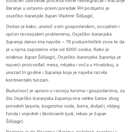
označen završetak procesa mirne reintegracije i vraćanje
Baranje u ustavno-pravni poredak RH podsjetio je
osječko-baranjski župan Vladimir Šišljagić.
Dodao je kako, unatoč svim gospodarskim, socijalnim i
općim recesijskim problemima, Osječko-baranjska
županija danas ima najviše – 76 poduzetničkih zona te da
je u njima zaposleno više od 6000 osoba. Kako je
istaknuo župan Šišljagić, Osječko-baranjska županija je
najveći proizvođač mesa, mlijeka i voća u Hrvatskoj, a
unazad tri godine i županija koja je najviše razvila
kontinentalni turizam.
Budućnost je upravo u razvoju turizma i gospodarstva, za
što Osječko-baranjska županija ima velike šanse zbog
prirodnih ljepota, bogatstva voda, šuma, divljači, ribljeg
fonda i vrijednih i školovanih ljudi, rekao je župan
Šišljagić.
Naglasio je da Slavonija i Baranja, nažalost, zaostaju u