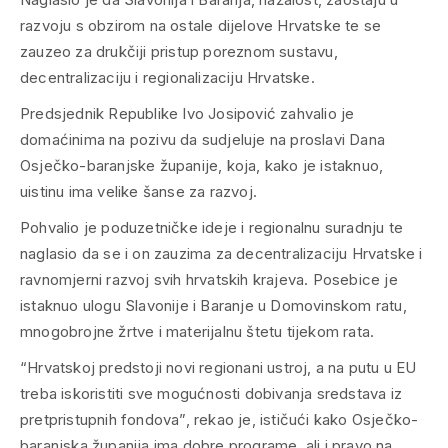
razvoju s obzirom na ostale dijelove Hrvatske te se
zauzeo za drukčiji pristup poreznom sustavu,
decentralizaciju i regionalizaciju Hrvatske.
Predsjednik Republike Ivo Josipović zahvalio je
domaćinima na pozivu da sudjeluje na proslavi Dana
Osječko-baranjske županije, koja, kako je istaknuo,
uistinu ima velike šanse za razvoj.
Pohvalio je poduzetničke ideje i regionalnu suradnju te
naglasio da se i on zauzima za decentralizaciju Hrvatske i
ravnomjerni razvoj svih hrvatskih krajeva. Posebice je
istaknuo ulogu Slavonije i Baranje u Domovinskom ratu,
mnogobrojne žrtve i materijalnu štetu tijekom rata.
“Hrvatskoj predstoji novi regionani ustroj, a na putu u EU
treba iskoristiti sve mogućnosti dobivanja sredstava iz
pretpristupnih fondova”, rekao je, ističući kako Osječko-
baranjska županija ima dobre programe, ali i pravo na