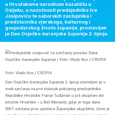
u Hrvatskome narodnom kazalištu u
Osijeku, u nazočnosti predsjednika Ive
Josipovića te saborskih zastupnika i
predstavnika vjerskoga, kulturnog i
gospodarskog života županije, proslavljen
je Dan Osječko-baranjske županije 2. lipnja.
Foto: Vlado Kos / CROPIX
Dan Osječko-baranjske županije 2. lipnja utemeljen je u
znak sjećanja na prvi dolazak pokojnog predsjednika
Republike Hrvatske Franje Tuđaman u još okupirani dio
istočne Hrvatske – u Beli Manastir, gdje je toga dana
1997. održana prva sjednica Županijske skupštine, čime je