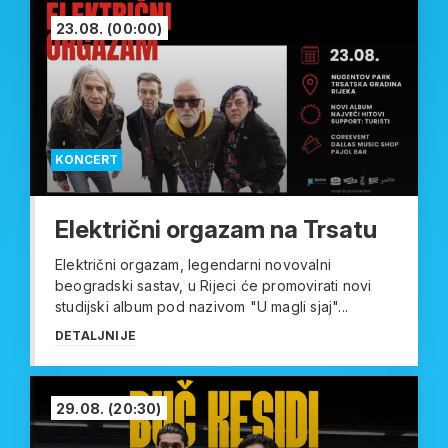
23.08.
(00:00)
KONCERT
Električni orgazam na Trsatu
Električni orgazam, legendarni novovalni
beogradski sastav, u Rijeci će promovirati novi
studijski album pod nazivom "U magli sjaj"...
DETALJNIJE
29.08.
(20:30)