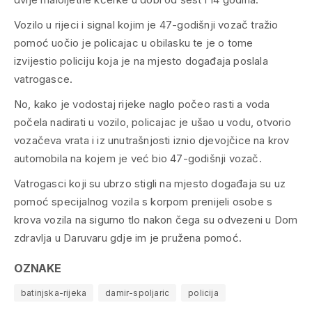
Vozilo u rijeci i signal kojim je 47-godišnji vozač tražio
pomoć uočio je policajac u obilasku te je o tome
izvijestio policiju koja je na mjesto događaja poslala
vatrogasce.
No, kako je vodostaj rijeke naglo počeo rasti a voda
počela nadirati u vozilo, policajac je ušao u vodu, otvorio
vozačeva vrata i iz unutrašnjosti iznio djevojčice na krov
automobila na kojem je već bio 47-godišnji vozač.
Vatrogasci koji su ubrzo stigli na mjesto događaja su uz
pomoć specijalnog vozila s korpom prenijeli osobe s
krova vozila na sigurno tlo nakon čega su odvezeni u Dom
zdravlja u Daruvaru gdje im je pružena pomoć.
OZNAKE
batinjska-rijeka
damir-spoljaric
policija