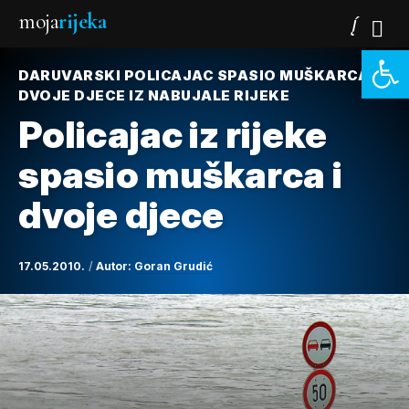
moja
rijeka
Open 
DARUVARSKI POLICAJAC SPASIO MUŠKARCA I
DVOJE DJECE IZ NABUJALE RIJEKE
Policajac iz rijeke
spasio muškarca i
dvoje djece
17.05.2010.
Autor:
Goran Grudić