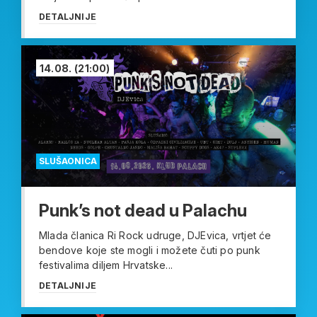
DETALJNIJE
14.08.
(21:00)
SLUŠAONICA
Punk’s not dead u Palachu
Mlada članica Ri Rock udruge, DJEvica, vrtjet će
bendove koje ste mogli i možete čuti po punk
festivalima diljem Hrvatske...
DETALJNIJE