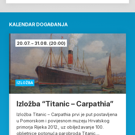
KALENDAR DOGAĐANJA
20.07. – 31.08.
(20:00)
IZLOŽBA
Izložba “Titanic – Carpathia”
Izložba Titanic – Carpathia prvi je put postavljena
u Pomorskom i povijesnom muzeju Hrvatskog
primorja Rijeka 2012., uz obilježavanje 100.
obljetnice potonuća parobroda Titanic....