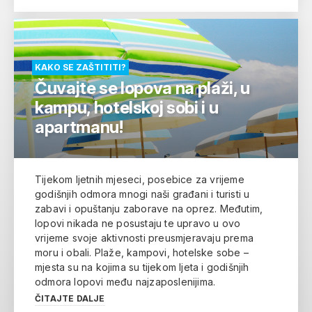
KAKO SE ZAŠTITITI?
Čuvajte se lopova na plaži, u
kampu, hotelskoj sobi i u
apartmanu!
Tijekom ljetnih mjeseci, posebice za vrijeme
godišnjih odmora mnogi naši građani i turisti u
zabavi i opuštanju zaborave na oprez. Međutim,
lopovi nikada ne posustaju te upravo u ovo
vrijeme svoje aktivnosti preusmjeravaju prema
moru i obali. Plaže, kampovi, hotelske sobe –
mjesta su na kojima su tijekom ljeta i godišnjih
odmora lopovi među najzaposlenijima.
ČITAJTE DALJE