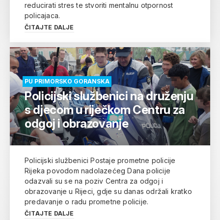
reducirati stres te stvoriti mentalnu otpornost
policajaca.
ČITAJTE DALJE
PU PRIMORSKO GORANSKA
Policijski službenici na druženju
s djecom u riječkom Centru za
odgoj i obrazovanje
Policijski službenici Postaje prometne policije
Rijeka povodom nadolazećeg Dana policije
odazvali su se na poziv Centra za odgoj i
obrazovanje u Rijeci, gdje su danas održali kratko
predavanje o radu prometne policije.
ČITAJTE DALJE