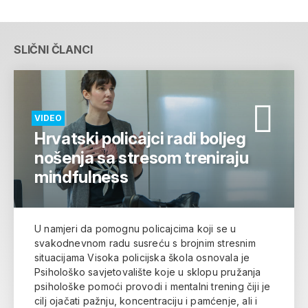
SLIČNI ČLANCI
VIDEO
Hrvatski policajci radi boljeg
nošenja sa stresom treniraju
mindfulness
U namjeri da pomognu policajcima koji se u
svakodnevnom radu susreću s brojnim stresnim
situacijama Visoka policijska škola osnovala je
Psihološko savjetovalište koje u sklopu pružanja
psihološke pomoći provodi i mentalni trening čiji je
cilj ojačati pažnju, koncentraciju i pamćenje, ali i