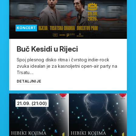
KONCERT
Buč Kesidi u Rijeci
Spoj plesnog disko ritma i čvrstog indie-rock
zvuka idealan je za kasnoljetni open-air party na
Trsatu....
DETALJNIJE
21.09.
(21:00)