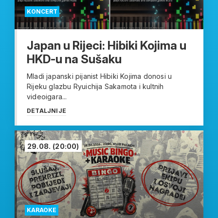
KONCERT
Japan u Rijeci: Hibiki Kojima u
HKD-u na Sušaku
Mladi japanski pijanist Hibiki Kojima donosi u
Rijeku glazbu Ryuichija Sakamota i kultnih
videoigara...
DETALJNIJE
29.08.
(20:00)
KARAOKE