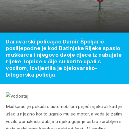
Daruvarski policajac Damir Špoljarić
poslijepodne je kod Batinjske Rijeke spasio
muškarca i njegovo dvoje djece iz nabujale
rijeke Toplice u čije su korito upali s
vozilom, izvijestila je bjelovarsko-
bilogorska policija.
Muškarac je pokušao automobilom prijeći rijeku ali kad je
ušao u njezino korito ugasio mu se motor, a voda je zatim
vozilo pomaknula dublje u rijeku gdje je ostao zarobljen s
dvije maloljetne kćerke u dobi od šest i 14 godina.