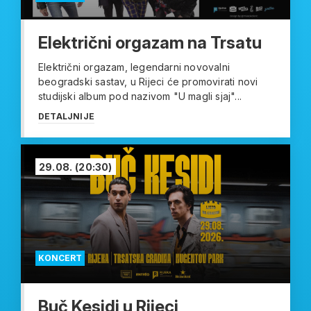
Električni orgazam na Trsatu
Električni orgazam, legendarni novovalni
beogradski sastav, u Rijeci će promovirati novi
studijski album pod nazivom "U magli sjaj"...
DETALJNIJE
29.08.
(20:30)
KONCERT
Buč Kesidi u Rijeci