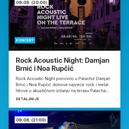
08.08.
(20:00)
KONCERT
Rock Acoustic Night: Damjan
Brnić i Noa Rupčić
Rock Acoustic Night ponovno u Palachu! Damjan
Brnić i Noa Rupčić donose najveće rock i metal
hitove u akustičnom izdanju na terasu Palacha....
DETALJNIJE
08.08.
(21:00)