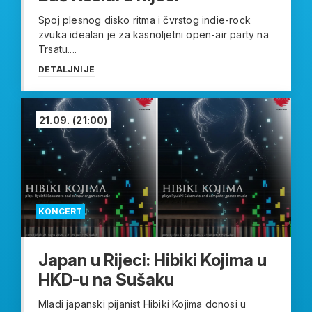
Spoj plesnog disko ritma i čvrstog indie-rock
zvuka idealan je za kasnoljetni open-air party na
Trsatu....
DETALJNIJE
21.09.
(21:00)
KONCERT
Japan u Rijeci: Hibiki Kojima u
HKD-u na Sušaku
Mladi japanski pijanist Hibiki Kojima donosi u