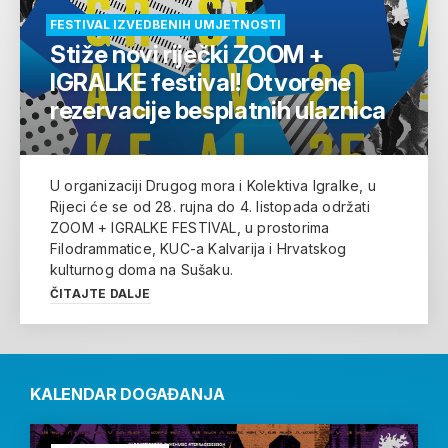
FESTIVAL IZVEDBENIH UMJETNOSTI
Stiže novi riječki ZOOM +
IGRALKE festival! Otvorene
rezervacije besplatnih ulaznica
U organizaciji Drugog mora i Kolektiva Igralke, u
Rijeci će se od 28. rujna do 4. listopada održati
ZOOM + IGRALKE FESTIVAL, u prostorima
Filodrammatice, KUC-a Kalvarija i Hrvatskog
kulturnog doma na Sušaku.
ČITAJTE DALJE
KALENDAR DOGAĐANJA