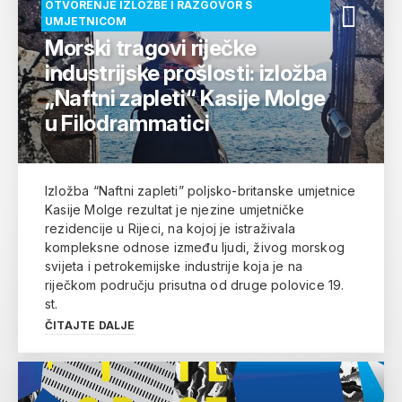
OTVORENJE IZLOŽBE I RAZGOVOR S
UMJETNICOM
Morski tragovi riječke
industrijske prošlosti: izložba
„Naftni zapleti“ Kasije Molge
u Filodrammatici
Izložba “Naftni zapleti” poljsko-britanske umjetnice
Kasije Molge rezultat je njezine umjetničke
rezidencije u Rijeci, na kojoj je istraživala
kompleksne odnose između ljudi, živog morskog
svijeta i petrokemijske industrije koja je na
riječkom području prisutna od druge polovice 19.
st.
ČITAJTE DALJE