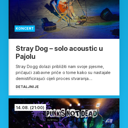
KONCERT
Stray Dog – solo acoustic u
Pajolu
Stray Dogg dolazi približiti nam svoje pjesme,
pričajući zabavne priče o tome kako su nastajale
demistificirajući cijeli proces stvaranja....
DETALJNIJE
14.08.
(21:00)