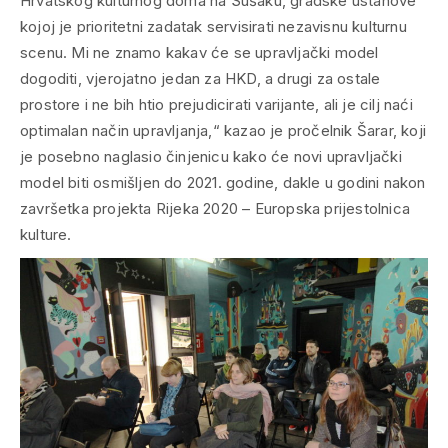
Hrvatskog kulturnog doma na Sušaku, gradske ustanove
kojoj je prioritetni zadatak servisirati nezavisnu kulturnu
scenu. Mi ne znamo kakav će se upravljački model
dogoditi, vjerojatno jedan za HKD, a drugi za ostale
prostore i ne bih htio prejudicirati varijante, ali je cilj naći
optimalan način upravljanja,“ kazao je pročelnik Šarar, koji
je posebno naglasio činjenicu kako će novi upravljački
model biti osmišljen do 2021. godine, dakle u godini nakon
završetka projekta Rijeka 2020 – Europska prijestolnica
kulture.