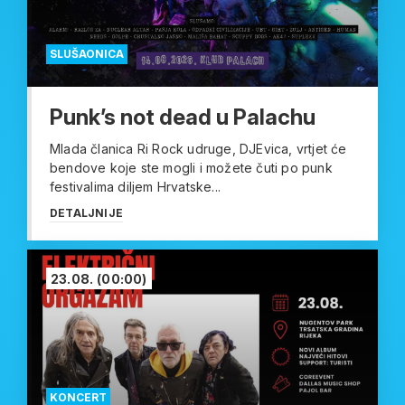
SLUŠAONICA
Punk’s not dead u Palachu
Mlada članica Ri Rock udruge, DJEvica, vrtjet će
bendove koje ste mogli i možete čuti po punk
festivalima diljem Hrvatske...
DETALJNIJE
23.08.
(00:00)
KONCERT