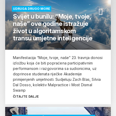
UDRUGA DRUGO MORE
Svijet u bunilu: “Moje, tvoje,
naše” ove godine istražuje
život u algoritamskom
transu umjetne inteligencije
Manifestacija “Moje, tvoje, naše” 23. travnja donosi
izložbu koja će biti popraćena participativnim
performansom i razgovorima sa sudionicima, uz
doprinose studenata riječke Akademije
primijenjenih umjetnosti. Sudjeluju Zach Blas, Silvia
Dal Dosso, kolektiv Malpractice i Most Dismal
Swamp
ČITAJTE DALJE