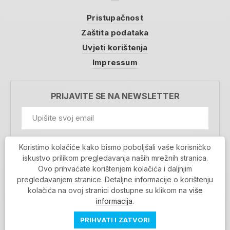
Pristupačnost
Zaštita podataka
Uvjeti korištenja
Impressum
PRIJAVITE SE NA NEWSLETTER
GDPR Information
Koristimo kolačiće kako bismo poboljšali vaše korisničko
Prihvaćam da se moji podaci spremaju u bazu
iskustvo prilikom pregledavanja naših mrežnih stranica.
podataka i koriste u svrhu slanja MojaRijeka
Ovo prihvaćate korištenjem kolačića i daljnjim
newslettera
pregledavanjem stranice. Detaljne informacije o korištenju
MOJARIJEKA NEWSLETTER
kolačića na ovoj stranici dostupne su klikom na
više
PRIJAVI SE
informacija
.
PRIHVATI I ZATVORI