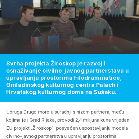
Svrha projekta Žiroskop je razvoj i
osnaživanje civilno-javnog partnerstava u
upravljanju prostorima Filodrammatice,
Omladinskog kulturnog centra Palach i
Hrvatskog kulturnog doma na Sušaku.
Udruga Drugo more u suradnji s nizom partnera, među
kojima je i Grad Rijeka, provodi 2,4 milijuna kuna vrijedan
EU projekt „Žiroskop“, posvećen uspostavljanju modela
civilno-javnog partnerstva u upravljanju prostorima