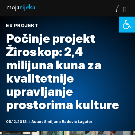
moja
rijeka
Open 
EU PROJEKT
Počinje projekt
Žiroskop: 2,4
milijuna kuna za
kvalitetnije
upravljanje
prostorima kulture
05.12.2018.
Autor:
Smiljana Radović Lagator