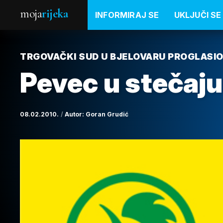
moja
rijeka
INFORMIRAJ SE
UKLJUČI SE
TRGOVAČKI SUD U BJELOVARU PROGLASI
Pevec u stečaju
08.02.2010.
Autor:
Goran Grudić