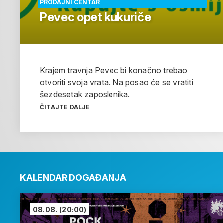
PRODAJNI CENTAR
Pevec opet kukuriče
Krajem travnja Pevec bi konačno trebao
otvoriti svoja vrata. Na posao će se vratiti
šezdesetak zaposlenika.
ČITAJTE DALJE
KALENDAR DOGAĐANJA
08.08.
(20:00)