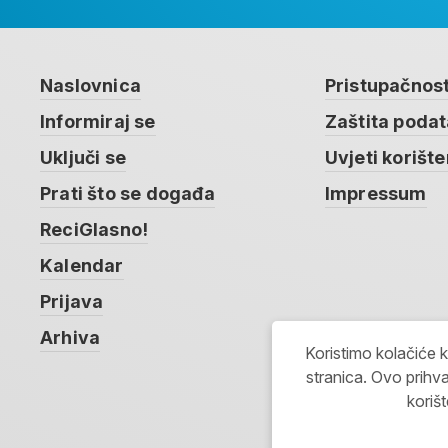
Naslovnica
Pristupačnos
Informiraj se
Zaštita poda
Uključi se
Uvjeti korište
Prati što se događa
Impressum
ReciGlasno!
Kalendar
Prijava
Arhiva
Koristimo kolačiće 
stranica. Ovo prihva
koriš