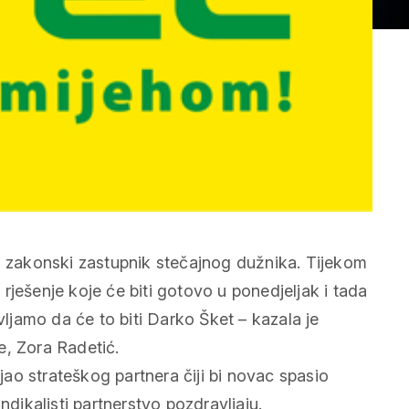
zakonski zastupnik stečajnog dužnika. Tijekom
a rješenje koje će biti gotovo u ponedjeljak i tada
vljamo da će to biti Darko Šket – kazala je
e, Zora Radetić.
ao strateškog partnera čiji bi novac spasio
ndikalisti partnerstvo pozdravljaju.