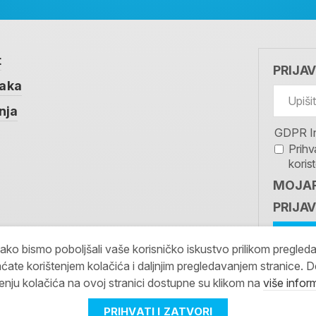
t
PRIJA
taka
nja
GDPR I
Prihv
koris
MOJAR
PRIJAV
kako bismo poboljšali vaše korisničko iskustvo prilikom pregled
ćate korištenjem kolačića i daljnjim pregledavanjem stranice. D
tenju kolačića na ovoj stranici dostupne su klikom na
više infor
PRIHVATI I ZATVORI