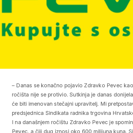
– Danas se konačno pojavio Zdravko Pevec kao 
ročišta nije se protivio. Sutkinja je danas donijel
će biti imenovan stečajni upravitelj. Mi pretposta
predsjednica Sindikata radnika trgovina Hrvatsk
I na današnjem ročištu Zdravko Pevec je spominj
Pevec, a čiji dug iznosi oko 600 milijuna kuna. Si