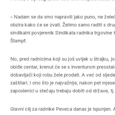
– Nadam se da smo napravili jako puno, ne želeći
obzira kako će se zvati. Želimo samo raditi s 
sindikalni povjerenik Sindikata radnika trgovin
Štampf.
No, pred radnicima koji su još uvijek u štrajku, j
obiđe centar, krenut će se s inventurom preostal
dobavljači koji robu žele prodati. A već od slje
zaštitari. I ono što je najvažnije, nakon pet mjes
zaposlenici u stečaju trebaju dobiti od države, t
Glavni cilj za radnike Peveca danas je ispunjen.