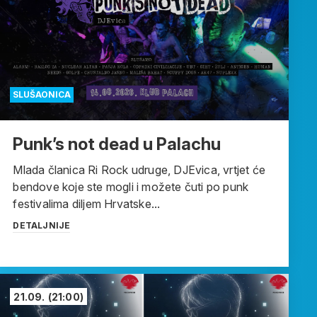
SLUŠAONICA
Punk’s not dead u Palachu
Mlada članica Ri Rock udruge, DJEvica, vrtjet će
bendove koje ste mogli i možete čuti po punk
festivalima diljem Hrvatske...
DETALJNIJE
21.09.
(21:00)