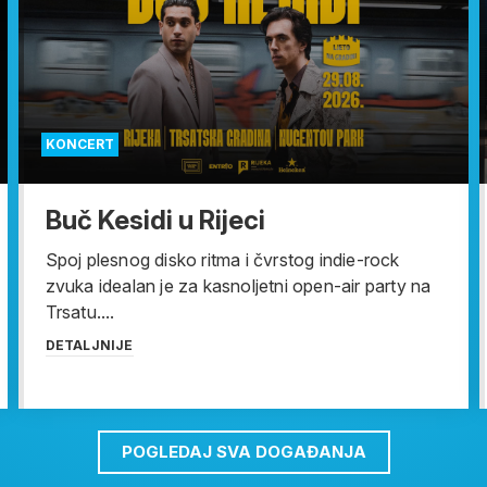
KONCERT
Buč Kesidi u Rijeci
Spoj plesnog disko ritma i čvrstog indie-rock
zvuka idealan je za kasnoljetni open-air party na
Trsatu....
DETALJNIJE
POGLEDAJ SVA DOGAĐANJA