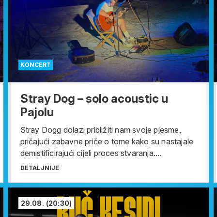
KONCERT
Stray Dog – solo acoustic u
Pajolu
Stray Dogg dolazi približiti nam svoje pjesme,
pričajući zabavne priče o tome kako su nastajale
demistificirajući cijeli proces stvaranja....
DETALJNIJE
29.08.
(20:30)