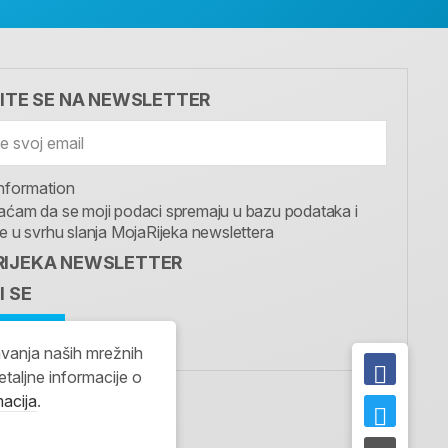
VITE SE NA NEWSLETTER
nformation
aćam da se moji podaci spremaju u bazu podataka i
te u svrhu slanja MojaRijeka newslettera
IJEKA NEWSLETTER
I SE
avanja naših mrežnih
etaljne informacije o
macija
.