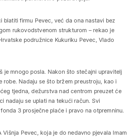
 blatiti firmu Pevec, već da ona nastavi bez
drugom rukovodstvenom strukturom – rekao je
e Hrvatske podružnice Kukuriku Pevec, Vlado
oš je mnogo posla. Nakon što stečajni upravitelj
e robe. Nadaju se što bržem preustroju, kao i
dećeg tjedna, dežurstva nad centrom preuzet će
eci nadaju se uplati na tekući račun. Svi
j. fonda 3 prosječne plaće i pravo na otpremninu.
 A Višnja Pevec, koja je do nedavno pjevala Imam