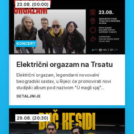
23.08.
(00:00)
KONCERT
Električni orgazam na Trsatu
Električni orgazam, legendarni novovalni
beogradski sastav, u Rijeci će promovirati novi
studijski album pod nazivom "U magli sjaj"...
DETALJNIJE
29.08.
(20:30)