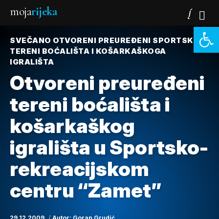
moja
rijeka
Open 
SVEČANO OTVORENI PREUREĐENI SPORTSKI
TERENI BOĆALIŠTA I KOŠARKAŠKOGA
IGRALIŠTA
Otvoreni preuređeni
tereni boćališta i
košarkaškog
igrališta u Sportsko-
rekreacijskom
centru “Zamet”
29.12.2009.
Autor:
Goran Grudić