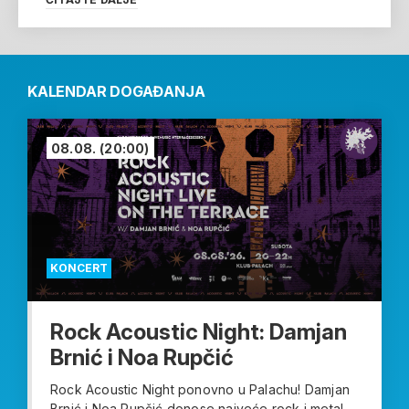
KALENDAR DOGAĐANJA
08.08.
(20:00)
KONCERT
Rock Acoustic Night: Damjan
Brnić i Noa Rupčić
Rock Acoustic Night ponovno u Palachu! Damjan
Brnić i Noa Rupčić donose najveće rock i metal