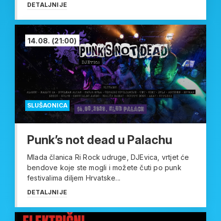
DETALJNIJE
14.08.
(21:00)
SLUŠAONICA
Punk’s not dead u Palachu
Mlada članica Ri Rock udruge, DJEvica, vrtjet će
bendove koje ste mogli i možete čuti po punk
festivalima diljem Hrvatske...
DETALJNIJE