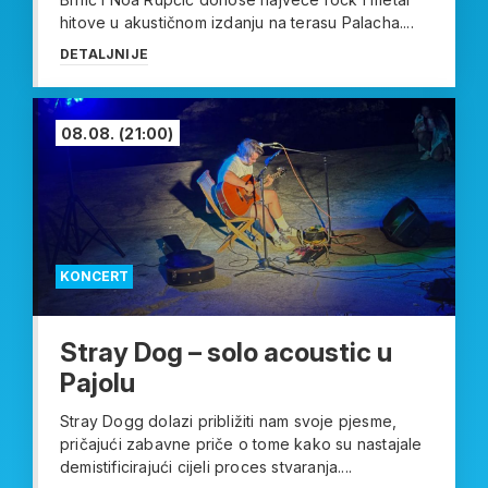
hitove u akustičnom izdanju na terasu Palacha....
DETALJNIJE
08.08.
(21:00)
KONCERT
Stray Dog – solo acoustic u
Pajolu
Stray Dogg dolazi približiti nam svoje pjesme,
pričajući zabavne priče o tome kako su nastajale
demistificirajući cijeli proces stvaranja....