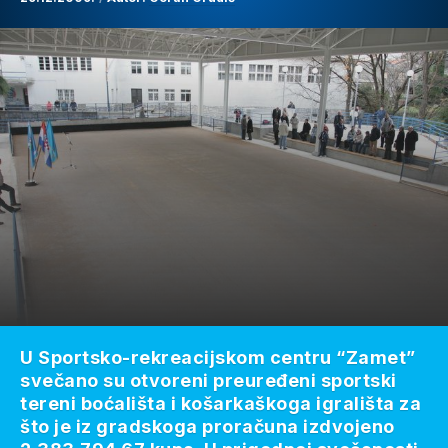
U Sportsko-rekreacijskom centru “Zamet”
svečano su otvoreni preuređeni sportski
tereni boćališta i košarkaškoga igrališta za
što je iz gradskoga proračuna izdvojeno