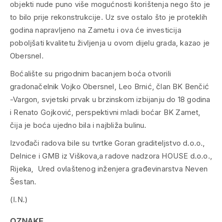
objekti nude puno više mogućnosti korištenja nego što je
to bilo prije rekonstrukcije. Uz sve ostalo što je proteklih
godina napravljeno na Zametu i ova će investicija
poboljšati kvalitetu življenja u ovom dijelu grada, kazao je
Obersnel.
Boćalište su prigodnim bacanjem boća otvorili
gradonačelnik Vojko Obersnel, Leo Brnić, član BK Benčić
-Vargon, svjetski prvak u brzinskom izbijanju do 18 godina
i Renato Gojković, perspektivni mladi boćar BK Zamet,
čija je boća ujedno bila i najbliža bulinu.
Izvođači radova bile su tvrtke Goran graditeljstvo d.o.o.,
Delnice i GMB iz Viškova,a radove nadzora HOUSE d.o.o.,
Rijeka, Ured ovlaštenog inženjera građevinarstva Neven
Šestan.
(I.N.)
OZNAKE