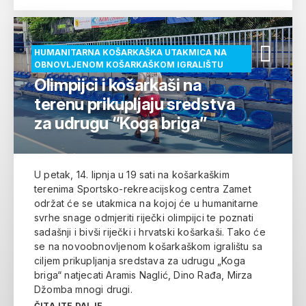
HUMANITARNA KOŠARKAŠKA UTAKMICA NA
OBNOVLJENOM KOŠARKAŠKOM IGRALIŠTU
Olimpijci i košarkaši na
terenu prikupljaju sredstva
za udrugu “Koga briga”
U petak, 14. lipnja u 19 sati na košarkaškim
terenima Sportsko-rekreacijskog centra Zamet
održat će se utakmica na kojoj će u humanitarne
svrhe snage odmjeriti riječki olimpijci te poznati
sadašnji i bivši riječki i hrvatski košarkaši. Tako će
se na novoobnovljenom košarkaškom igralištu sa
ciljem prikupljanja sredstava za udrugu „Koga
briga“ natjecati Aramis Naglić, Dino Rađa, Mirza
Džomba mnogi drugi.
ČITAJTE DALJE