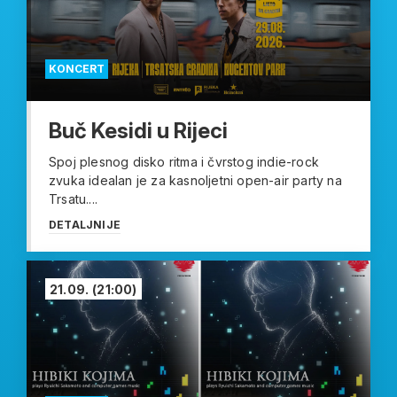
KONCERT
Buč Kesidi u Rijeci
Spoj plesnog disko ritma i čvrstog indie-rock
zvuka idealan je za kasnoljetni open-air party na
Trsatu....
DETALJNIJE
21.09.
(21:00)