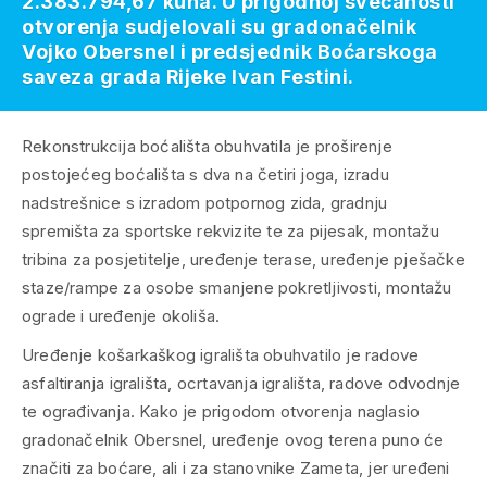
2.383.794,67 kuna. U prigodnoj svečanosti
otvorenja sudjelovali su gradonačelnik
Vojko Obersnel i predsjednik Boćarskoga
saveza grada Rijeke Ivan Festini.
Rekonstrukcija boćališta obuhvatila je proširenje
postojećeg boćališta s dva na četiri joga, izradu
nadstrešnice s izradom potpornog zida, gradnju
spremišta za sportske rekvizite te za pijesak, montažu
tribina za posjetitelje, uređenje terase, uređenje pješačke
staze/rampe za osobe smanjene pokretljivosti, montažu
ograde i uređenje okoliša.
Uređenje košarkaškog igrališta obuhvatilo je radove
asfaltiranja igrališta, ocrtavanja igrališta, radove odvodnje
te ograđivanja. Kako je prigodom otvorenja naglasio
gradonačelnik Obersnel, uređenje ovog terena puno će
značiti za boćare, ali i za stanovnike Zameta, jer uređeni