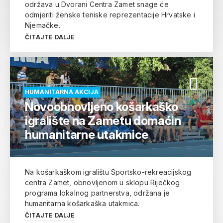
održava u Dvorani Centra Zamet snage će
odmjeriti ženske teniske reprezentacije Hrvatske i
Njemačke.
ČITAJTE DALJE
HUMANITARNA AKCIJA
Novoobnovljeno košarkaško
igralište na Zametu domaćin
humanitarne utakmice
Na košarkaškom igralištu Sportsko-rekreacijskog
centra Zamet, obnovljenom u sklopu Riječkog
programa lokalnog partnerstva, održana je
humanitarna košarkaška utakmica.
ČITAJTE DALJE