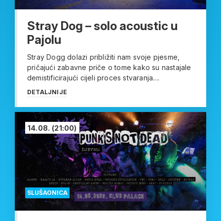
Stray Dog – solo acoustic u
Pajolu
Stray Dogg dolazi približiti nam svoje pjesme,
pričajući zabavne priče o tome kako su nastajale
demistificirajući cijeli proces stvaranja....
DETALJNIJE
14.08.
(21:00)
SLUŠAONICA