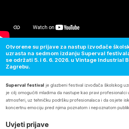
Otvorene su prijave za nastup izvođače škols
uzrasta na sedmom izdanju Superval festivala
se održati 5. i 6. 6. 2026. u Vintage Industrial 
Zagrebu.
Superval festival
je glazbeni festival izvođača školskog u
je cilj omogućiti mladima da nastupe kao pravi profesionalci 
atmosferi, uz tehničku podršku profesionalaca i da osjete is
koncertnu emociju pred njima poznatom i nepoznatom publi
Uvjeti prijave