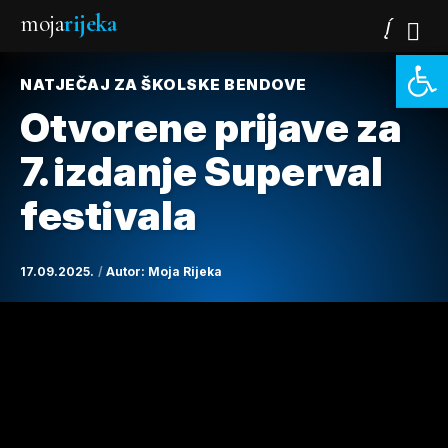
moja
rijeka
Open 
NATJEČAJ ZA ŠKOLSKE BENDOVE
Otvorene prijave za
7. izdanje Superval
festivala
17.09.2025.
Autor:
Moja Rijeka