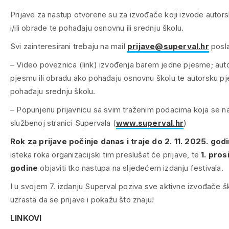
Prijave za nastup otvorene su za izvođače koji izvode autor
i/ili obrade te pohađaju osnovnu ili srednju školu.
Svi zainteresirani trebaju na mail
prijave@superval.hr
posla
– Video poveznica (link) izvođenja barem jedne pjesme; aut
pjesmu ili obradu ako pohađaju osnovnu školu te autorsku p
pohađaju srednju školu.
– Popunjenu prijavnicu sa svim traženim podacima koja se na
službenoj stranici Supervala (
www.superval.hr
)
Rok za prijave počinje danas i traje do 2. 11. 2025. godi
isteka roka organizacijski tim preslušat će prijave, te
1. pro
godine
objaviti tko nastupa na sljedećem izdanju festivala.
I u svojem 7. izdanju Superval poziva sve aktivne izvođače 
uzrasta da se prijave i pokažu što znaju!
LINKOVI