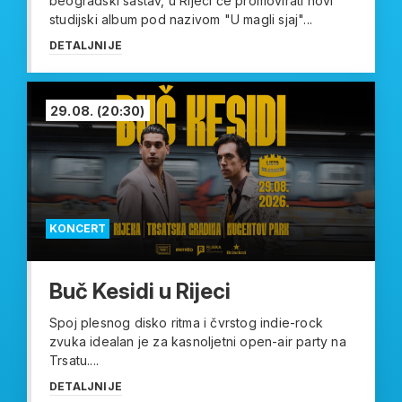
beogradski sastav, u Rijeci će promovirati novi
studijski album pod nazivom "U magli sjaj"...
DETALJNIJE
29.08.
(20:30)
KONCERT
Buč Kesidi u Rijeci
Spoj plesnog disko ritma i čvrstog indie-rock
zvuka idealan je za kasnoljetni open-air party na
Trsatu....
DETALJNIJE