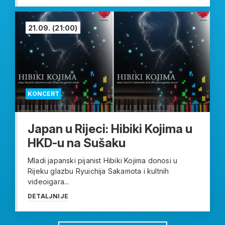
21.09.
(21:00)
KONCERT
Japan u Rijeci: Hibiki Kojima u
HKD-u na Sušaku
Mladi japanski pijanist Hibiki Kojima donosi u
Rijeku glazbu Ryuichija Sakamota i kultnih
videoigara...
DETALJNIJE