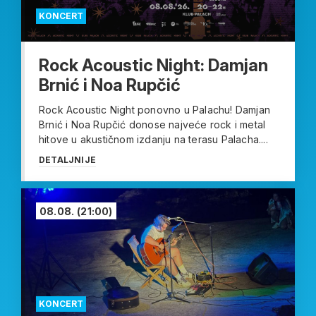
KONCERT
Rock Acoustic Night: Damjan
Brnić i Noa Rupčić
Rock Acoustic Night ponovno u Palachu! Damjan
Brnić i Noa Rupčić donose najveće rock i metal
hitove u akustičnom izdanju na terasu Palacha....
DETALJNIJE
08.08.
(21:00)
KONCERT