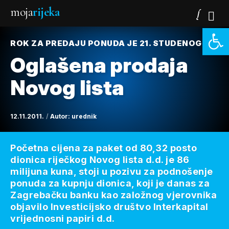
moja
rijeka
Open 
ROK ZA PREDAJU PONUDA JE 21. STUDENOG
Oglašena prodaja
Novog lista
12.11.2011.
Autor:
urednik
Početna cijena za paket od 80,32 posto
dionica riječkog Novog lista d.d. je 86
milijuna kuna, stoji u pozivu za podnošenje
ponuda za kupnju dionica, koji je danas za
Zagrebačku banku kao založnog vjerovnika
objavilo Investicijsko društvo Interkapital
vrijednosni papiri d.d.