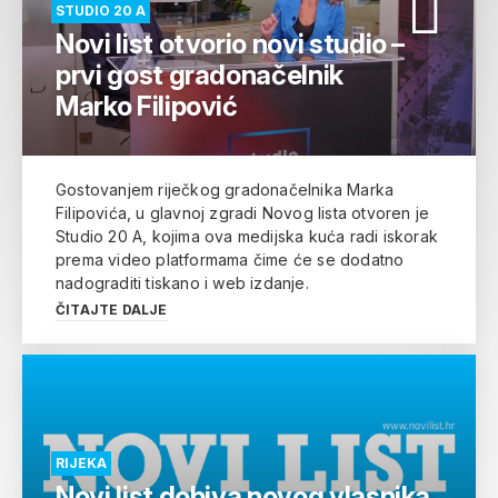
STUDIO 20 A
Novi list otvorio novi studio –
prvi gost gradonačelnik
Marko Filipović
Gostovanjem riječkog gradonačelnika Marka
Filipovića, u glavnoj zgradi Novog lista otvoren je
Studio 20 A, kojima ova medijska kuća radi iskorak
prema video platformama čime će se dodatno
nadograditi tiskano i web izdanje.
ČITAJTE DALJE
RIJEKA
Novi list dobiva novog vlasnika