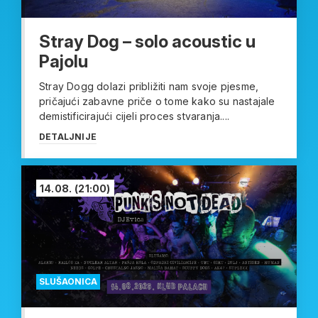
Stray Dog – solo acoustic u
Pajolu
Stray Dogg dolazi približiti nam svoje pjesme,
pričajući zabavne priče o tome kako su nastajale
demistificirajući cijeli proces stvaranja....
DETALJNIJE
14.08.
(21:00)
SLUŠAONICA