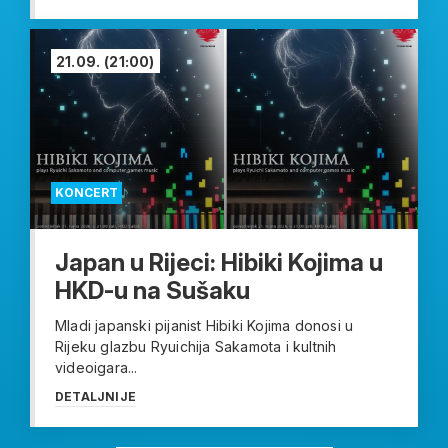
21.09.
(21:00)
KONCERT
Japan u Rijeci: Hibiki Kojima u
HKD-u na Sušaku
Mladi japanski pijanist Hibiki Kojima donosi u
Rijeku glazbu Ryuichija Sakamota i kultnih
videoigara...
DETALJNIJE