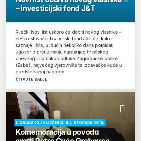
– investicijski fond J&T
Riječki Novi list uskoro će dobiti novog vlasnika –
češko-slovački financijski fond J&T će, kako
saznaje Hina, u idućih nekoliko dana potpisati
ugovor o preuzimanju najstarijeg hrvatskog
dnevnog lista nakon odluke Zagrebačke banke
(Zabe), najvećeg vjerovnika te izdavačke kuće u
predstečajnoj nagodbi.
ČITAJTE DALJE
U GRADSKOJ VIJEĆNICI. 6. LISTOPADA 2015.
Komemoracija u povodu
smrti Petra Ćuće Grabovca