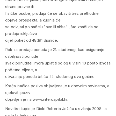
strane pravne ili
fizičke osobe, prodaja će se obaviti bez prethodne
objave prospekta, a kupnja će
se odvijati po načelu “sve ili ništa” , što znači da se
prodaje isključivo
cijeli paket od 48.191 dionice.
Rok za predaju ponuda je 21. studenog, kao osiguranje
ozbiljnosti ponude,
svaki ponuditelj mora uplatiti polog u visini 10 posto iznosa
početne cijene, a
otvaranje ponuda bit će 22. studenog ove godine.
Kraća inačica poziva objavljena je u dnevnim novinama, a
cjeloviti poziv
objavljen je na www.intercapital.hr.
Novi list kupio je Dioki Roberta Ježića u svibnju 2008., a
sada ta tvrka ima