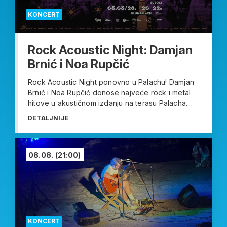
KONCERT
Rock Acoustic Night: Damjan
Brnić i Noa Rupčić
Rock Acoustic Night ponovno u Palachu! Damjan
Brnić i Noa Rupčić donose najveće rock i metal
hitove u akustičnom izdanju na terasu Palacha....
DETALJNIJE
08.08.
(21:00)
KONCERT