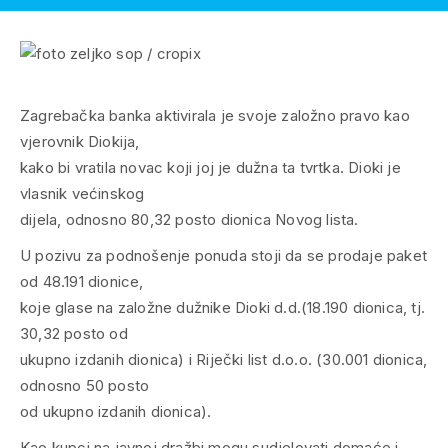
Zagrebačka banka aktivirala je svoje založno pravo kao
vjerovnik Diokija,
kako bi vratila novac koji joj je dužna ta tvrtka. Dioki je
vlasnik većinskog
dijela, odnosno 80,32 posto dionica Novog lista.
U pozivu za podnošenje ponuda stoji da se prodaje paket
od 48.191 dionice,
koje glase na založne dužnike Dioki d.d.(18.190 dionica, tj.
30,32 posto od
ukupno izdanih dionica) i Riječki list d.o.o. (30.001 dionica,
odnosno 50 posto
od ukupno izdanih dionica).
Kao kupci na javnoj dražbi mogu sudjelovati domaće i