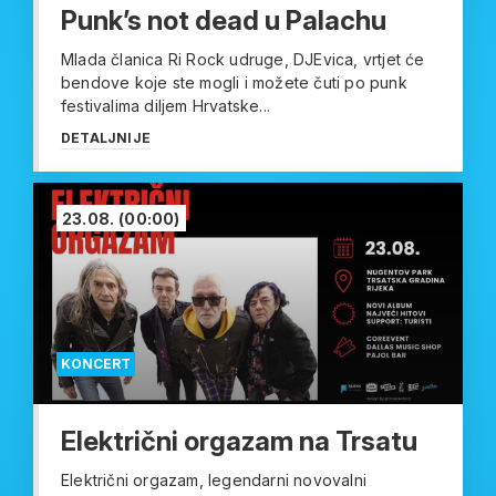
Punk’s not dead u Palachu
Mlada članica Ri Rock udruge, DJEvica, vrtjet će
bendove koje ste mogli i možete čuti po punk
festivalima diljem Hrvatske...
DETALJNIJE
23.08.
(00:00)
KONCERT
Električni orgazam na Trsatu
Električni orgazam, legendarni novovalni