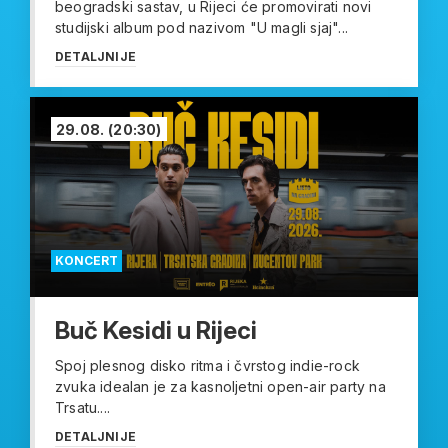
beogradski sastav, u Rijeci će promovirati novi
studijski album pod nazivom "U magli sjaj"...
DETALJNIJE
29.08.
(20:30)
KONCERT
Buč Kesidi u Rijeci
Spoj plesnog disko ritma i čvrstog indie-rock
zvuka idealan je za kasnoljetni open-air party na
Trsatu....
DETALJNIJE