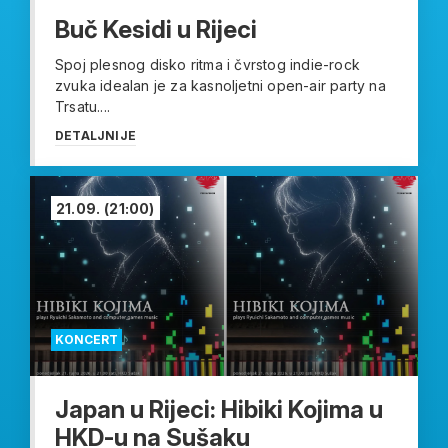
Buč Kesidi u Rijeci
Spoj plesnog disko ritma i čvrstog indie-rock
zvuka idealan je za kasnoljetni open-air party na
Trsatu....
DETALJNIJE
21.09.
(21:00)
KONCERT
Japan u Rijeci: Hibiki Kojima u
HKD-u na Sušaku