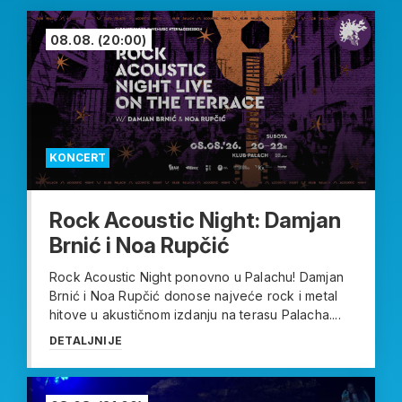
08.08.
(20:00)
KONCERT
Rock Acoustic Night: Damjan
Brnić i Noa Rupčić
Rock Acoustic Night ponovno u Palachu! Damjan
Brnić i Noa Rupčić donose najveće rock i metal
hitove u akustičnom izdanju na terasu Palacha....
DETALJNIJE