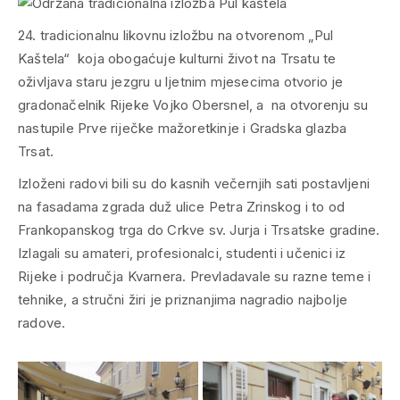
24. tradicionalnu likovnu izložbu na otvorenom „Pul
Kaštela“ koja obogaćuje kulturni život na Trsatu te
oživljava staru jezgru u ljetnim mjesecima otvorio je
gradonačelnik Rijeke Vojko Obersnel, a na otvorenju su
nastupile Prve riječke mažoretkinje i Gradska glazba
Trsat.
Izloženi radovi bili su do kasnih večernjih sati postavljeni
na fasadama zgrada duž ulice Petra Zrinskog i to od
Frankopanskog trga do Crkve sv. Jurja i Trsatske gradine.
Izlagali su amateri, profesionalci, studenti i učenici iz
Rijeke i područja Kvarnera. Prevladavale su razne teme i
tehnike, a stručni žiri je priznanjima nagradio najbolje
radove.