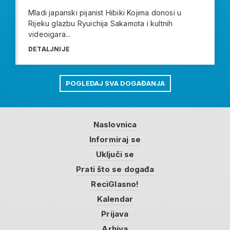
Mladi japanski pijanist Hibiki Kojima donosi u
Rijeku glazbu Ryuichija Sakamota i kultnih
videoigara...
DETALJNIJE
POGLEDAJ SVA DOGAĐANJA
Naslovnica
Informiraj se
Uključi se
Prati što se događa
ReciGlasno!
Kalendar
Prijava
Arhiva