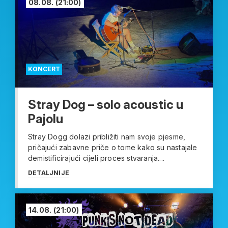
08.08.
(21:00)
KONCERT
Stray Dog – solo acoustic u
Pajolu
Stray Dogg dolazi približiti nam svoje pjesme,
pričajući zabavne priče o tome kako su nastajale
demistificirajući cijeli proces stvaranja....
DETALJNIJE
14.08.
(21:00)