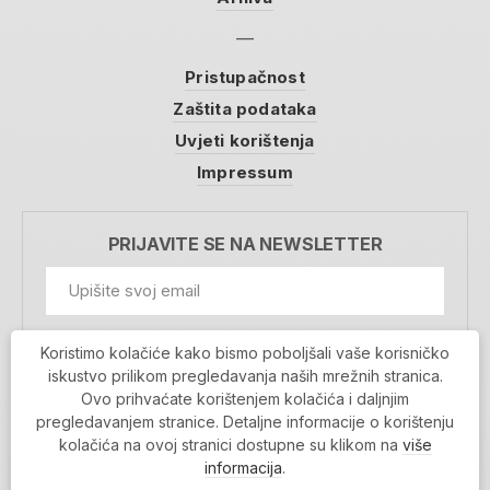
Pristupačnost
Zaštita podataka
Uvjeti korištenja
Impressum
PRIJAVITE SE NA NEWSLETTER
GDPR Information
Koristimo kolačiće kako bismo poboljšali vaše korisničko
Prihvaćam da se moji podaci spremaju u bazu
iskustvo prilikom pregledavanja naših mrežnih stranica.
podataka i koriste u svrhu slanja MojaRijeka
Ovo prihvaćate korištenjem kolačića i daljnjim
newslettera
pregledavanjem stranice. Detaljne informacije o korištenju
MOJARIJEKA NEWSLETTER
kolačića na ovoj stranici dostupne su klikom na
više
PRIJAVI SE
informacija
.