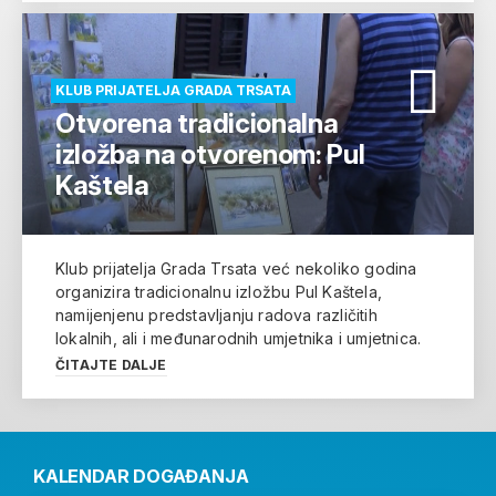
KLUB PRIJATELJA GRADA TRSATA
Otvorena tradicionalna
izložba na otvorenom: Pul
Kaštela
Klub prijatelja Grada Trsata već nekoliko godina
organizira tradicionalnu izložbu Pul Kaštela,
namijenjenu predstavljanju radova različitih
lokalnih, ali i međunarodnih umjetnika i umjetnica.
ČITAJTE DALJE
KALENDAR DOGAĐANJA