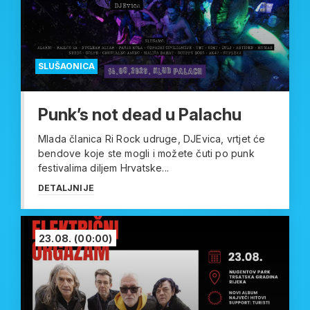
SLUŠAONICA
Punk’s not dead u Palachu
Mlada članica Ri Rock udruge, DJEvica, vrtjet će
bendove koje ste mogli i možete čuti po punk
festivalima diljem Hrvatske...
DETALJNIJE
23.08.
(00:00)