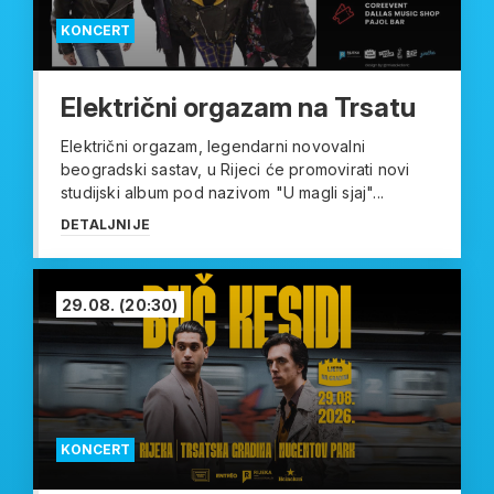
KONCERT
Električni orgazam na Trsatu
Električni orgazam, legendarni novovalni
beogradski sastav, u Rijeci će promovirati novi
studijski album pod nazivom "U magli sjaj"...
DETALJNIJE
29.08.
(20:30)
KONCERT