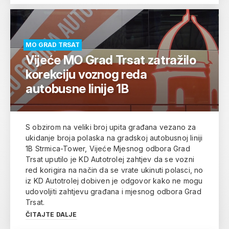
MO GRAD TRSAT
Vijeće MO Grad Trsat zatražilo
korekciju voznog reda
autobusne linije 1B
S obzirom na veliki broj upita građana vezano za
ukidanje broja polaska na gradskoj autobusnoj liniji
1B Strmica-Tower, Vijeće Mjesnog odbora Grad
Trsat uputilo je KD Autotrolej zahtjev da se vozni
red korigira na način da se vrate ukinuti polasci, no
iz KD Autotrolej dobiven je odgovor kako ne mogu
udovoljiti zahtjevu građana i mjesnog odbora Grad
Trsat.
ČITAJTE DALJE