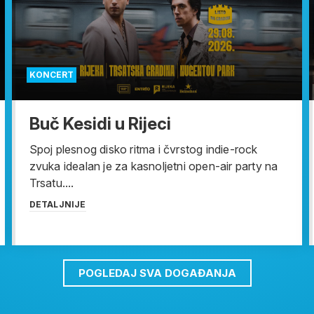
KONCERT
Buč Kesidi u Rijeci
Spoj plesnog disko ritma i čvrstog indie-rock
zvuka idealan je za kasnoljetni open-air party na
Trsatu....
DETALJNIJE
POGLEDAJ SVA DOGAĐANJA