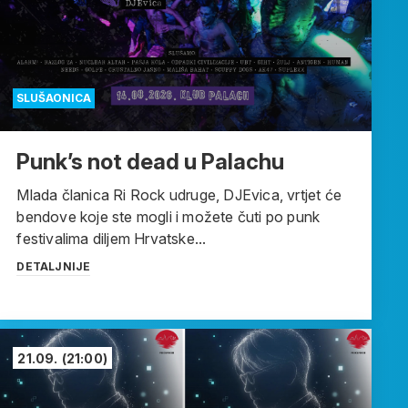
SLUŠAONICA
Punk’s not dead u Palachu
Mlada članica Ri Rock udruge, DJEvica, vrtjet će
bendove koje ste mogli i možete čuti po punk
festivalima diljem Hrvatske...
DETALJNIJE
21.09.
(21:00)