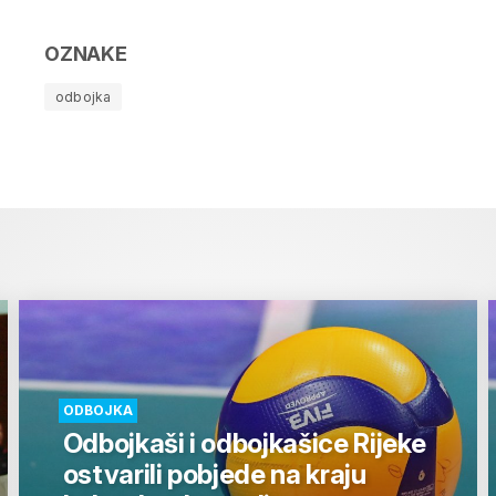
OZNAKE
odbojka
ODBOJKA
Odbojkaši i odbojkašice Rijeke
ostvarili pobjede na kraju