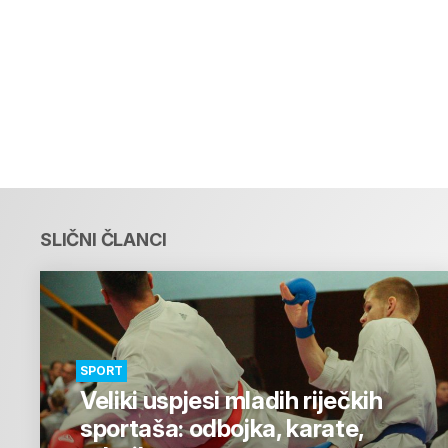
SLIČNI ČLANCI
SPORT
Veliki uspjesi mladih riječkih
sportaša: odbojka, karate,