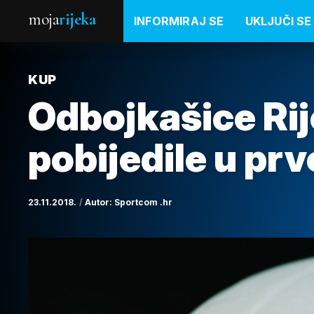
moja
rijeka
INFORMIRAJ SE
UKLJUČI SE
KUP
Odbojkašice Rij
pobijedile u prv
23.11.2018.
Autor:
Sportcom .hr