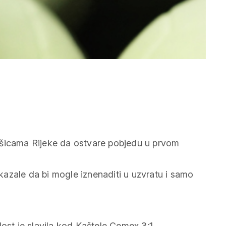
šicama Rijeke
da ostvare pobjedu u prvom
azale da bi mogle iznenaditi u uzvratu i samo
t je slavila kod Kaštele Cemex 3:1.