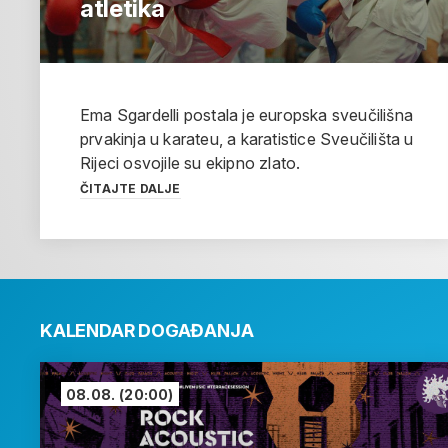
atletika
Ema Sgardelli postala je europska sveučilišna
prvakinja u karateu, a karatistice Sveučilišta u
Rijeci osvojile su ekipno zlato.
ČITAJTE DALJE
KALENDAR DOGAĐANJA
08.08.
(20:00)