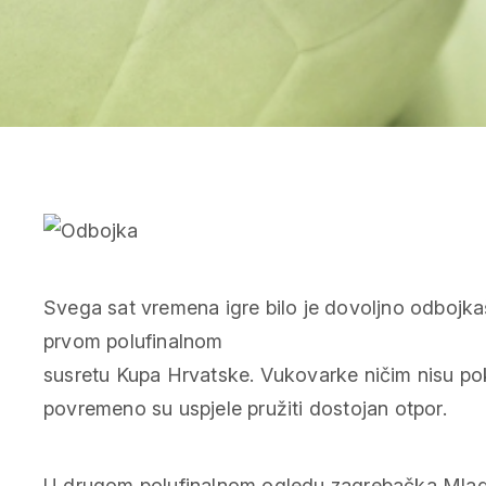
Svega sat vremena igre bilo je dovoljno
odbojka
prvom polufinalnom
susretu Kupa Hrvatske.
Vukovarke ničim nisu pok
povremeno su uspjele pružiti dostojan otpor.
U drugom polufinalnom ogledu zagrebačka Mlados