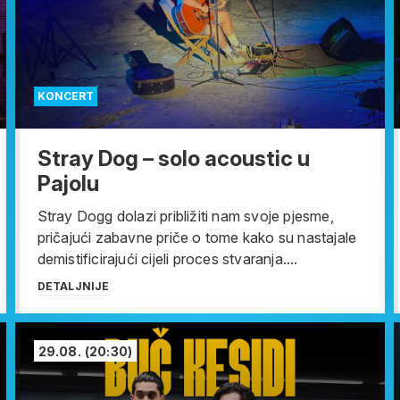
KONCERT
Stray Dog – solo acoustic u
Pajolu
Stray Dogg dolazi približiti nam svoje pjesme,
pričajući zabavne priče o tome kako su nastajale
demistificirajući cijeli proces stvaranja....
DETALJNIJE
29.08.
(20:30)