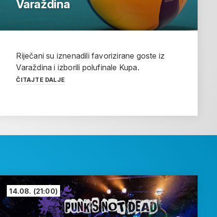
Varaždina
Riječani su iznenadili favorizirane goste iz
Varaždina i izborili polufinale Kupa.
ČITAJTE DALJE
14.08.
(21:00)