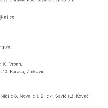
jkašice:
ngula.
ć 10, Vrban,
č 10, Koraca, Žarković,
ikšić 8, Novalić 1, Bilić 4, Savić (L), Kovač 1,