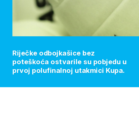
Riječke odbojkašice bez
poteškoća ostvarile su pobjedu u
prvoj polufinalnoj utakmici Kupa.