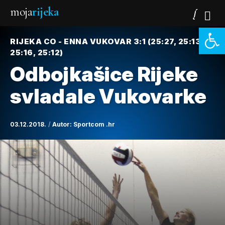
moja
rijeka
Open 
RIJEKA CO - ENNA VUKOVAR 3:1 (25:27, 25:13,
25:16, 25:12)
Odbojkašice Rijeke
svladale Vukovarke
03.12.2018.
Autor:
Sportcom .hr