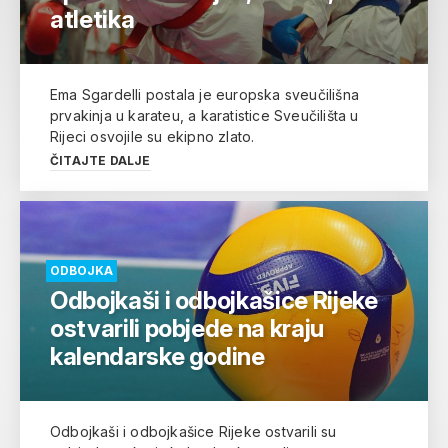
atletika
Ema Sgardelli postala je europska sveučilišna
prvakinja u karateu, a karatistice Sveučilišta u
Rijeci osvojile su ekipno zlato.
ČITAJTE DALJE
ODBOJKA
Odbojkaši i odbojkašice Rijeke
ostvarili pobjede na kraju
kalendarske godine
Odbojkaši i odbojkašice Rijeke ostvarili su