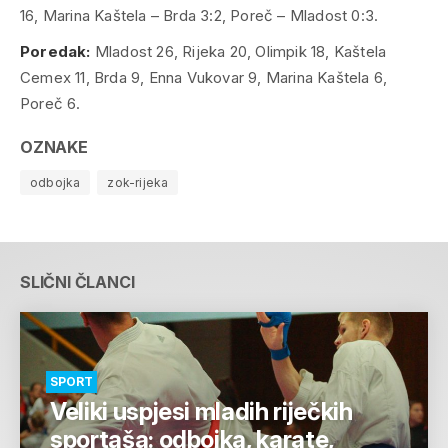
16, Marina Kaštela – Brda 3:2, Poreč – Mladost 0:3.
Poredak:
Mladost 26, Rijeka 20, Olimpik 18, Kaštela
Cemex 11, Brda 9, Enna Vukovar 9, Marina Kaštela 6,
Poreč 6.
OZNAKE
odbojka
zok-rijeka
SLIČNI ČLANCI
SPORT
Veliki uspjesi mladih riječkih
sportaša: odbojka, karate,