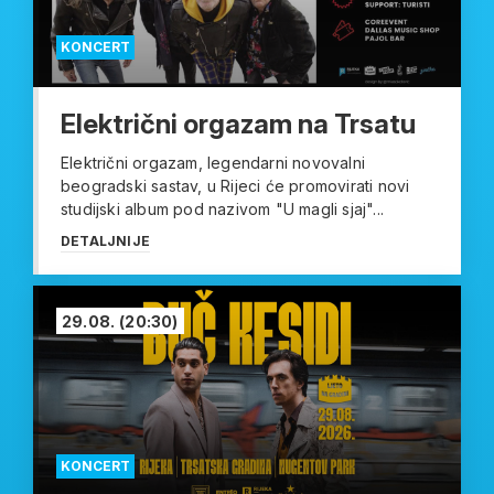
KONCERT
Električni orgazam na Trsatu
Električni orgazam, legendarni novovalni
beogradski sastav, u Rijeci će promovirati novi
studijski album pod nazivom "U magli sjaj"...
DETALJNIJE
29.08.
(20:30)
KONCERT