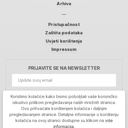
Arhiva
Pristupačnost
Zaštita podataka
Uvjeti korištenja
Impressum
PRIJAVITE SE NA NEWSLETTER
GDPR Information
Koristimo kolačiće kako bismo poboljšali vaše korisničko
Prihvaćam da se moji podaci spremaju u bazu
iskustvo prilikom pregledavanja naših mrežnih stranica.
podataka i koriste u svrhu slanja MojaRijeka
Ovo prihvaćate korištenjem kolačića i daljnjim
newslettera
pregledavanjem stranice. Detaljne informacije o korištenju
MOJARIJEKA NEWSLETTER
kolačića na ovoj stranici dostupne su klikom na
više
PRIJAVI SE
informacija
.