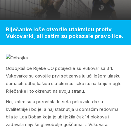
Riječanke loše otvorile utakmicu protiv
Vukovarki, ali zatim su pokazale pravo lice.
Odbojkašice Rijeke CO pobijedile su Vukovar sa 3:1.
Vukovarke su osvojile prvi set zahvaljujući lošem ulasku
domaćih odbojkašica u utakmicu, iako su na kraju mogle
Riječanke i to okrenuti na svoju stranu.
No, zatim su u preostala tri seta pokazale da su
kvalitetnije i bolje, a najistaknutija u domaćim redovima
bila je Lea Boban koja je ubilježila čak 14 blokova i
zadavala najviše glavobolje gošćama iz Vukovara.