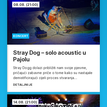
08.08.
(21:00)
KONCERT
Stray Dog – solo acoustic u
Pajolu
Stray Dogg dolazi približiti nam svoje pjesme,
pričajući zabavne priče o tome kako su nastajale
demistificirajući cijeli proces stvaranja....
DETALJNIJE
14.08.
(21:00)