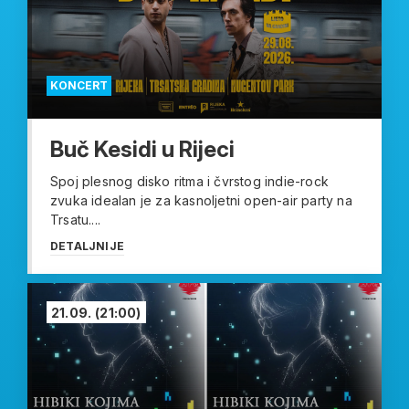
KONCERT
Buč Kesidi u Rijeci
Spoj plesnog disko ritma i čvrstog indie-rock
zvuka idealan je za kasnoljetni open-air party na
Trsatu....
DETALJNIJE
21.09.
(21:00)