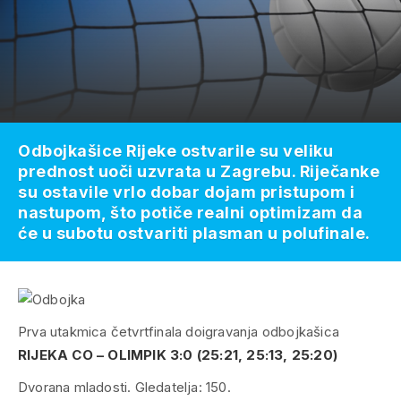
Odbojkašice Rijeke ostvarile su veliku
prednost uoči uzvrata u Zagrebu. Riječanke
su ostavile vrlo dobar dojam pristupom i
nastupom, što potiče realni optimizam da
će u subotu ostvariti plasman u polufinale.
Prva utakmica četvrtfinala doigravanja odbojkašica
RIJEKA CO – OLIMPIK 3:0 (25:21, 25:13, 25:20)
Dvorana mladosti. Gledatelja: 150.