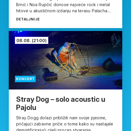
Brnić i Noa Rupčić donose najveće rock i metal
hitove u akustičnom izdanju na terasu Palacha....
DETALJNIJE
08.08.
(21:00)
KONCERT
Stray Dog – solo acoustic u
Pajolu
Stray Dogg dolazi približiti nam svoje pjesme,
pričajući zabavne priče o tome kako su nastajale
demistificirajući cijeli proces stvaranja....