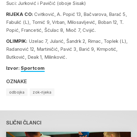
Suci: Jurković i Pavičić (oboje Sisak)
RIJEKA CO:
Cvitković, A. Popić 13, Bačvarova, Barać 5,
Fabulić (L), Tomić 9, Vrban, Milosavljević, Boban 12, T.
Popić, Francetić, Šćulac 8, Mioč 7, Cvijić.
OLIMPIK:
Uzelac 7, Jularić, Šandrk 2, Rimac, Toplek (L),
Radanović 12, Martiničić, Pavić 3, Barić 9, Krmpotić,
Butković, Deak 1, Milinković.
Izvor:
Sportcom
OZNAKE
odbojka
zok-rijeka
SLIČNI ČLANCI