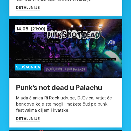
DETALJNIJE
14.08.
(21:00)
SLUŠAONICA
Punk’s not dead u Palachu
Mlada članica Ri Rock udruge, DJEvica, vrtjet će
bendove koje ste mogli i možete čuti po punk
festivalima diljem Hrvatske...
DETALJNIJE