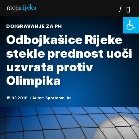
moja
rijeka
Open 
DOIGRAVANJE ZA PH
Odbojkašice Rijeke
stekle prednost uoči
uzvrata protiv
Olimpika
15.03.2018.
Autor:
Sportcom .hr