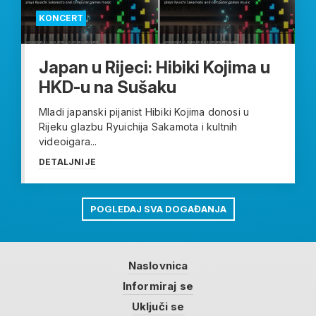
KONCERT
Japan u Rijeci: Hibiki Kojima u
HKD-u na Sušaku
Mladi japanski pijanist Hibiki Kojima donosi u
Rijeku glazbu Ryuichija Sakamota i kultnih
videoigara...
DETALJNIJE
POGLEDAJ SVA DOGAĐANJA
Naslovnica
Informiraj se
Uključi se