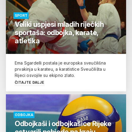
SPORT
Veliki uspjesi mladih riječkih
sportaša: odbojka, karate,
atletika
Ema Sgardelli postala je europska sveučilišna
prvakinja u karateu, a karatistice Sveučilišta u
Rijeci osvojile su ekipno zlato.
ČITAJTE DALJE
ODBOJKA
Odbojkaši i odbojkašice Rijeke
ostvarili pobjede na kraju