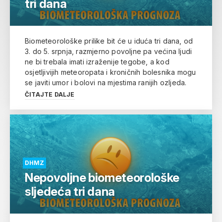
tri dana
Biometeorološke prilike bit će u iduća tri dana, od
3. do 5. srpnja, razmjerno povoljne pa većina ljudi
ne bi trebala imati izraženije tegobe, a kod
osjetljivijih meteoropata i kroničnih bolesnika mogu
se javiti umor i bolovi na mjestima ranijih ozljeda.
ČITAJTE DALJE
DHMZ
Nepovoljne biometeorološke
sljedeća tri dana