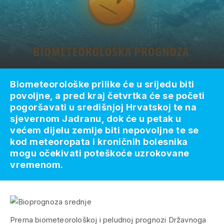
Biometeorološke prilike će u srijedu biti
povoljne, a pred kraj četvrtka će se početi
pogoršavati u središnjoj Hrvatskoj te na
sjevernom Jadranu, dok će u petak u
većem dijelu zemlje biti nepovoljne te se
kod meteoropata i kroničnih bolesnika
mogu očekivati poteškoće uzrokovane
vremenom.
Prema biometeorološkoj i peludnoj prognozi Državnoga