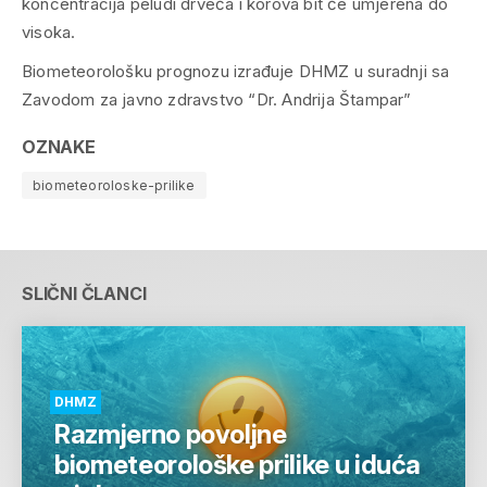
koncentracija peludi drveća i korova bit će umjerena do
visoka.
Biometeorološku prognozu izrađuje DHMZ u suradnji sa
Zavodom za javno zdravstvo “Dr. Andrija Štampar”
OZNAKE
biometeoroloske-prilike
SLIČNI ČLANCI
DHMZ
Razmjerno povoljne
biometeorološke prilike u iduća