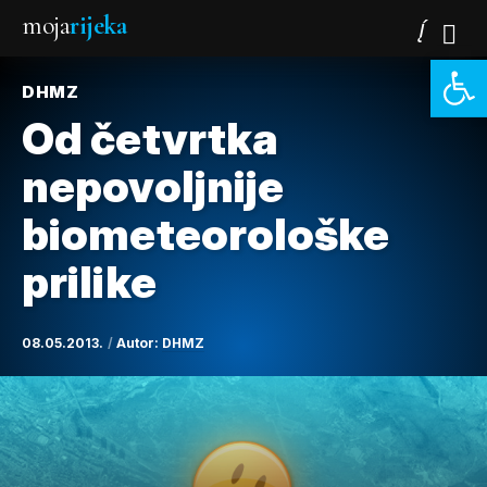
moja
rijeka
Open 
DHMZ
Od četvrtka
nepovoljnije
biometeorološke
prilike
08.05.2013.
Autor:
DHMZ