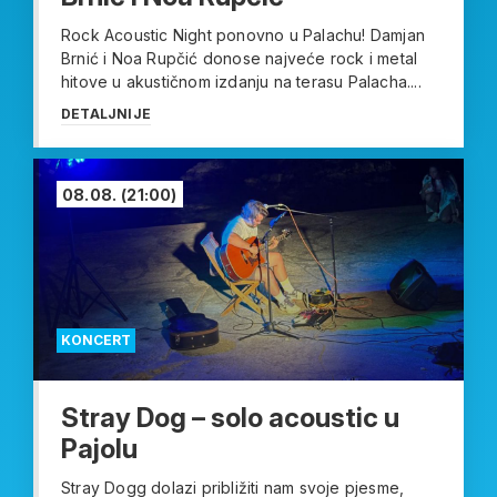
Rock Acoustic Night ponovno u Palachu! Damjan
Brnić i Noa Rupčić donose najveće rock i metal
hitove u akustičnom izdanju na terasu Palacha....
DETALJNIJE
08.08.
(21:00)
KONCERT
Stray Dog – solo acoustic u
Pajolu
Stray Dogg dolazi približiti nam svoje pjesme,