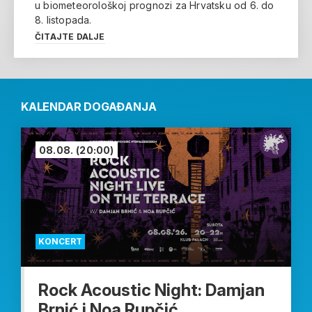
u biometeorološkoj prognozi za Hrvatsku od 6. do
8. listopada.
ČITAJTE DALJE
KALENDAR DOGAĐANJA
08.08.
(20:00)
KONCERT
Rock Acoustic Night: Damjan
Brnić i Noa Rupčić