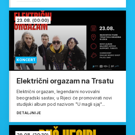
23.08.
(00:00)
KONCERT
Električni orgazam na Trsatu
Električni orgazam, legendarni novovalni
beogradski sastav, u Rijeci će promovirati novi
studijski album pod nazivom "U magli sjaj"...
DETALJNIJE
29.08.
(20:30)