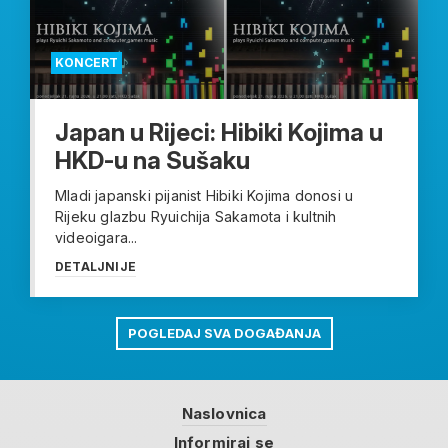
KONCERT
Japan u Rijeci: Hibiki Kojima u
HKD-u na Sušaku
Mladi japanski pijanist Hibiki Kojima donosi u
Rijeku glazbu Ryuichija Sakamota i kultnih
videoigara...
DETALJNIJE
POGLEDAJ SVA DOGAĐANJA
Naslovnica
Informiraj se