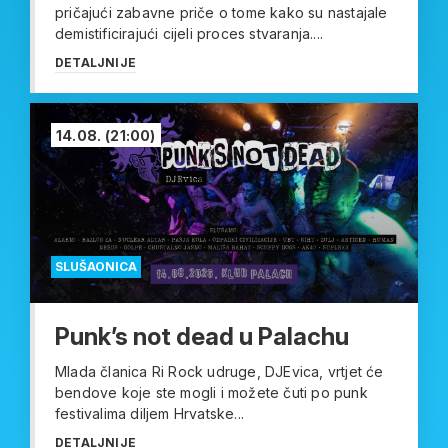
pričajući zabavne priče o tome kako su nastajale
demistificirajući cijeli proces stvaranja....
DETALJNIJE
14.08.
(21:00)
SLUŠAONICA
Punk’s not dead u Palachu
Mlada članica Ri Rock udruge, DJEvica, vrtjet će
bendove koje ste mogli i možete čuti po punk
festivalima diljem Hrvatske...
DETALJNIJE