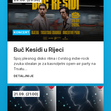
KONCERT
Buč Kesidi u Rijeci
Spoj plesnog disko ritma i čvrstog indie-rock
zvuka idealan je za kasnoljetni open-air party na
Trsatu....
DETALJNIJE
21.09.
(21:00)