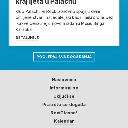
kraj ljeta u Palachu
Klub Palach i Ri Rock ponovno spajaju dvije
omiljene stvari, natjecateljski kaos i mikrofone bez
ikakve cenzure, u novom izdanju Music Binga i
Karaoka....
DETALJNIJE
POGLEDAJ SVA DOGAĐANJA
Naslovnica
Informiraj se
Uključi se
Prati što se događa
ReciGlasno!
Kalendar