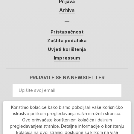
Prijava
Arhiva
Pristupačnost
Zaštita podataka
Uvjeti korištenja
Impressum
PRIJAVITE SE NA NEWSLETTER
GDPR Information
Koristimo kolačiće kako bismo poboljšali vaše korisničko
Prihvaćam da se moji podaci spremaju u bazu
iskustvo prilikom pregledavanja naših mrežnih stranica.
podataka i koriste u svrhu slanja MojaRijeka
Ovo prihvaćate korištenjem kolačića i daljnjim
newslettera
pregledavanjem stranice. Detaljne informacije o korištenju
MOJARIJEKA NEWSLETTER
kolačića na ovoj stranici dostupne su klikom na
više