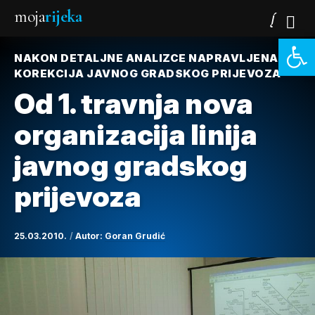
moja
rijeka
Open 
NAKON DETALJNE ANALIZCE NAPRAVLJENA JE
KOREKCIJA JAVNOG GRADSKOG PRIJEVOZA
Od 1. travnja nova
organizacija linija
javnog gradskog
prijevoza
25.03.2010.
Autor:
Goran Grudić