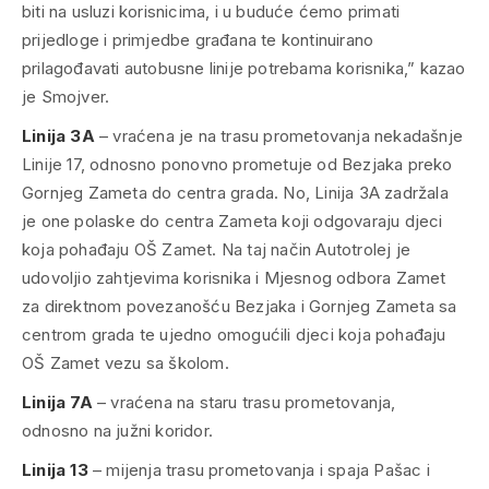
biti na usluzi korisnicima, i u buduće ćemo primati
prijedloge i primjedbe građana te kontinuirano
prilagođavati autobusne linije potrebama korisnika,” kazao
je Smojver.
Linija 3A
– vraćena je na trasu prometovanja nekadašnje
Linije 17, odnosno ponovno prometuje od Bezjaka preko
Gornjeg Zameta do centra grada. No, Linija 3A zadržala
je one polaske do centra Zameta koji odgovaraju djeci
koja pohađaju OŠ Zamet. Na taj način Autotrolej je
udovoljio zahtjevima korisnika i Mjesnog odbora Zamet
za direktnom povezanošću Bezjaka i Gornjeg Zameta sa
centrom grada te ujedno omogućili djeci koja pohađaju
OŠ Zamet vezu sa školom.
Linija 7A
– vraćena na staru trasu prometovanja,
odnosno na južni koridor.
Linija 13
– mijenja trasu prometovanja i spaja Pašac i