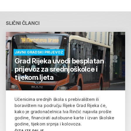
SLIČNI ČLANCI
JAVNI GRADSKI PRIJEVOZ
Grad Rijeka uvodi besplatan
prijevoz za srednjoškolce i
tijekom ljeta
Učenicima srednjih škola s prebivalištem ili
boravištem na području Rijeke Grad Rijeka će,
kako je gradonačelnica Iva Rinčić najavila prošle
godine, financirati autobusne karte i izvan školske
godine, tijekom srpnja i kolovoza.
ČITAJTE DALJE