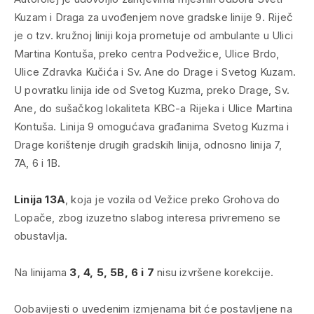
Kuzam i Draga za uvođenjem nove gradske linije 9. Riječ
je o tzv. kružnoj liniji koja prometuje od ambulante u Ulici
Martina Kontuša, preko centra Podvežice, Ulice Brdo,
Ulice Zdravka Kučića i Sv. Ane do Drage i Svetog Kuzam.
U povratku linija ide od Svetog Kuzma, preko Drage, Sv.
Ane, do sušačkog lokaliteta KBC-a Rijeka i Ulice Martina
Kontuša. Linija 9 omogućava građanima Svetog Kuzma i
Drage korištenje drugih gradskih linija, odnosno linija 7,
7A, 6 i 1B.
Linija 13A
, koja je vozila od Vežice preko Grohova do
Lopače, zbog izuzetno slabog interesa privremeno se
obustavlja.
Na linijama
3, 4, 5, 5B, 6 i 7
nisu izvršene korekcije.
Oobavijesti o uvedenim izmjenama bit će postavljene na