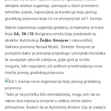
detaljne analize sugestija, uzimajući u obzir prometno-
tehničke uvjete, napravljena je korekcija linija javnog
gradskog prijevoza koja će se primjenjivati od 1. travnja.
Nakon zaprimanja sugestija građana, izmijenjena je trasa
linija
3A, 7A i 13
.
Korigiranu mrežu linija predstavili su
direktor Autotroleja
Željko Smojver
i rukovoditelj
Sektora prometa Nenad Mušić. Direktor Smojver je
podsjetio kako je primanje prijedloga i primjedbi korisnika
te usvajanje njihovih zahtjeva, gdje god je to bilo
moguće, bilo najavljeno još prilikom predstavljanja nove
mreže javnog gradskog prijevoza.
“Iako je na početku bilo nesnalaženja, mogu reći da su
nakon dva mjeseca izmjene u velikoj većini dobro
prihvaćene. Budući da je Autotrolej društvo čija je zadaća