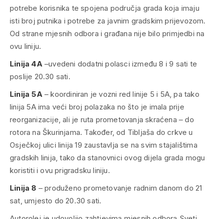
potrebe korisnika te spojena područja grada koja imaju
isti broj putnika i potrebe za javnim gradskim prijevozom.
Od strane mjesnih odbora i građana nije bilo primjedbi na
ovu liniju.
Linija 4A
–uvedeni dodatni polasci između 8 i 9 sati te
poslije 20.30 sati.
Linija 5A
– koordiniran je vozni red linije 5 i 5A, pa tako
linija 5A ima veći broj polazaka no što je imala prije
reorganizacije, ali je ruta prometovanja skraćena – do
rotora na Škurinjama. Također, od Tibljaša do crkve u
Osječkoj ulici linija 19 zaustavlja se na svim stajalištima
gradskih linija, tako da stanovnici ovog dijela grada mogu
koristiti i ovu prigradsku liniju.
Linija 8
– produženo prometovanje radnim danom do 21
sat, umjesto do 20.30 sati.
Autorolej je udovoljio zahtjevima mjesnih odbora Sveti