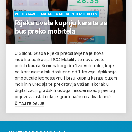
PREDSTAVLJENA APLIKACIJA RCC MOBILITY
Rijeka uvela kupnju karata za
bus preko mobitela
U Salonu Grada Rijeka predstavljena je nova
mobilna aplikacija RCC Mobility te nove vrste
putnih karata Komunalnog društva Autotrolej, koje
će korisnicima biti dostupne od 1. travnja. Aplikacija
omogućuje jednostavnu i brzu kupnju karata putem
mobilnih uređaja te predstavlja važan iskorak u
digitalizaciji gradskih usluga i modernizaciji javnog
prijevoza, istaknula je gradonačelnica Iva Rinčić.
ČITAJTE DALJE