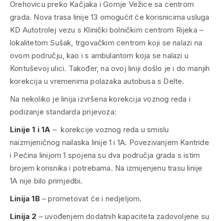
Orehovicu preko Kačjaka i Gornje Vežice sa centrom
grada. Nova trasa linije 13 omogućit će korisnicima usluga
KD Autotrolej vezu s Klinički bolničkim centrom Rijeka –
lokalitetom Sušak, trgovačkim centrom koji se nalazi na
ovom području, kao i s ambulantom koja se nalazi u
Kontuševoj ulici. Također, na ovoj liniji došlo je i do manjih
korekcija u vremenima polazaka autobusa s Delte.
Na nekoliko je linija izvršena korekcija voznog reda i
podizanje standarda prijevoza:
Linije 1 i 1A
– korekcije voznog reda u smislu
naizmjeničnog nailaska linije 1 i 1A. Povezivanjem Kantride
i Pećina linijom 1 spojena su dva područja grada s istim
brojem korisnika i potrebama. Na izmijenjenu trasu linije
1A nije bilo primjedbi.
Linija 1B
– prometovat će i nedjeljom.
Linija 2
– uvođenjem dodatnih kapaciteta zadovoljene su