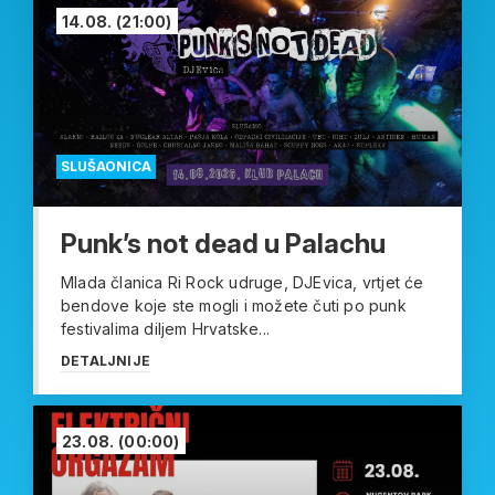
14.08.
(21:00)
SLUŠAONICA
Punk’s not dead u Palachu
Mlada članica Ri Rock udruge, DJEvica, vrtjet će
bendove koje ste mogli i možete čuti po punk
festivalima diljem Hrvatske...
DETALJNIJE
23.08.
(00:00)