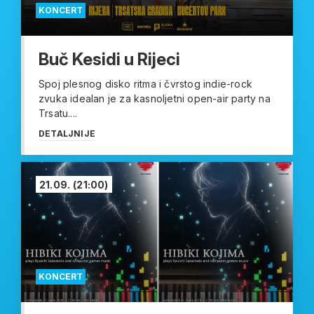
KONCERT
Buč Kesidi u Rijeci
Spoj plesnog disko ritma i čvrstog indie-rock
zvuka idealan je za kasnoljetni open-air party na
Trsatu....
DETALJNIJE
21.09.
(21:00)
KONCERT