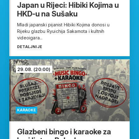
Japan u Rijeci: Hibiki Kojima u
HKD-u na Sušaku
Mladi japanski pijanist Hibiki Kojima donosi u
Rijeku glazbu Ryuichija Sakamota i kultnih
videoigara...
DETALJNIJE
29.08.
(20:00)
KARAOKE
Glazbeni bingo i karaoke za