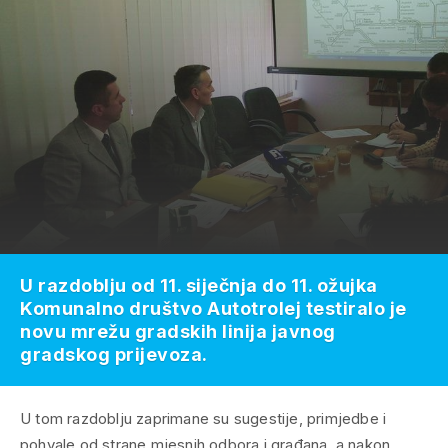
U razdoblju od 11. siječnja do 11. ožujka
Komunalno društvo Autotrolej testiralo je
novu mrežu gradskih linija javnog
gradskog prijevoza.
U tom razdoblju zaprimane su sugestije, primjedbe i
pohvale od strane mjesnih odbora i građana, a nakon