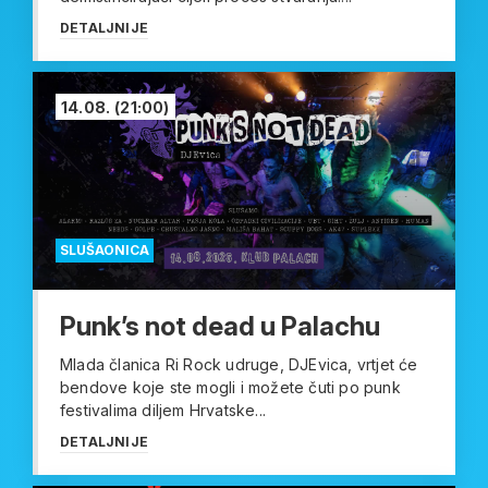
DETALJNIJE
14.08.
(21:00)
SLUŠAONICA
Punk’s not dead u Palachu
Mlada članica Ri Rock udruge, DJEvica, vrtjet će
bendove koje ste mogli i možete čuti po punk
festivalima diljem Hrvatske...
DETALJNIJE