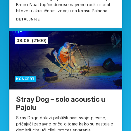
Brnić i Noa Rupčić donose najveće rock i metal
hitove u akustičnom izdanju na terasu Palacha....
DETALJNIJE
08.08.
(21:00)
KONCERT
Stray Dog – solo acoustic u
Pajolu
Stray Dogg dolazi približiti nam svoje pjesme,
pričajući zabavne priče o tome kako su nastajale
demistificirajući cijeli proces stvaranja....