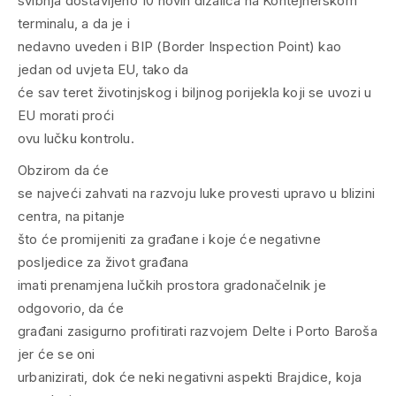
svibnja dostavljeno 10 novih dizalica na Kontejnerskom
terminalu, a da je i
nedavno uveden i BIP (Border Inspection Point) kao
jedan od uvjeta EU, tako da
će sav teret životinjskog i biljnog porijekla koji se uvozi u
EU morati proći
ovu lučku kontrolu.
Obzirom da će
se najveći zahvati na razvoju luke provesti upravo u blizini
centra, na pitanje
što će promijeniti za građane i koje će negativne
posljedice za život građana
imati prenamjena lučkih prostora gradonačelnik je
odgovorio, da će
građani zasigurno profitirati razvojem Delte i Porto Baroša
jer će se oni
urbanizirati, dok će neki negativni aspekti Brajdice, koja