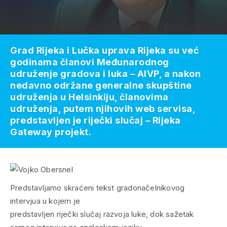
Grad Rijeka i Lučka uprava Rijeka su već
godinama članovi Međunarodnog
udruženje gradova i luka – AIVP, a nakon
nedavno održane generalne skupštine
udruženja u Helsinkiju, članovima
udruženja, putem njihovih web servisa,
predstavljen je riječki slučaj – Rijeka
Gateway projekt.
Predstavljamo
skraćeni tekst gradonačelnikovog
intervjua u kojem je
predstavljen riječki slučaj razvoja luke, dok sažetak