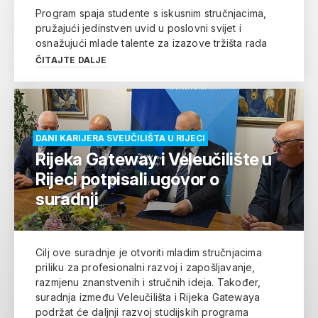
Program spaja studente s iskusnim stručnjacima,
pružajući jedinstven uvid u poslovni svijet i
osnažujući mlade talente za izazove tržišta rada
ČITAJTE DALJE
DANI KARIJERA SVEUČILIŠTA U RIJECI
Rijeka Gateway i Veleučilište u
Rijeci potpisali ugovor o
suradnji
Cilj ove suradnje je otvoriti mladim stručnjacima
priliku za profesionalni razvoj i zapošljavanje,
razmjenu znanstvenih i stručnih ideja. Također,
suradnja između Veleučilišta i Rijeka Gatewaya
podržat će daljnji razvoj studijskih programa