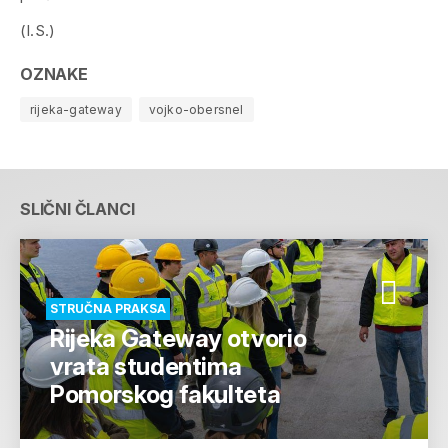
(I.S.)
OZNAKE
rijeka-gateway
vojko-obersnel
SLIČNI ČLANCI
STRUČNA PRAKSA
Rijeka Gateway otvorio
vrata studentima
Pomorskog fakulteta