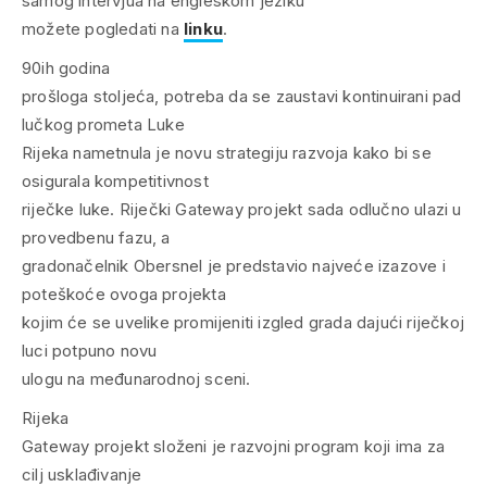
samog intervjua na engleskom jeziku
možete pogledati na
linku
.
90ih godina
prošloga stoljeća, potreba da se zaustavi kontinuirani pad
lučkog prometa Luke
Rijeka nametnula je novu strategiju razvoja kako bi se
osigurala kompetitivnost
riječke luke. Riječki Gateway projekt sada odlučno ulazi u
provedbenu fazu, a
gradonačelnik Obersnel je predstavio najveće izazove i
poteškoće ovoga projekta
kojim će se uvelike promijeniti izgled grada dajući riječkoj
luci potpuno novu
ulogu na međunarodnoj sceni.
Rijeka
Gateway projekt složeni je razvojni program koji ima za
cilj usklađivanje