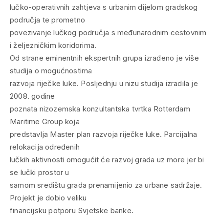
lučko-operativnih zahtjeva s urbanim dijelom gradskog
područja te prometno
povezivanje lučkog područja s međunarodnim cestovnim
i željezničkim koridorima.
Od strane eminentnih ekspertnih grupa izrađeno je više
studija o mogućnostima
razvoja riječke luke. Posljednju u nizu studija izradila je
2008. godine
poznata nizozemska konzultantska tvrtka Rotterdam
Maritime Group koja
predstavlja Master plan razvoja riječke luke. Parcijalna
relokacija određenih
lučkih aktivnosti omogućit će razvoj grada uz more jer bi
se lučki prostor u
samom središtu grada prenamijenio za urbane sadržaje.
Projekt je dobio veliku
financijsku potporu Svjetske banke.