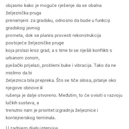
objasnio kako je moguće rješenje da se obalna
željeznička pruga
prenamjeni za gradsku, odnosno da bude u funkciji
gradskog javnog
prometa, dok se planira provesti rekonstrukcija
postojeće željezničke pruge
koja prolazi kroz grad, a s time bi se riješili konflikti s
urbanom zonom,
pješački prijelazi, problemi buke i vibracija. Tako da ne
mislimo da bi
željeznica bila prepreka. Što se tiče silosa, pitanje oko
njegove obnove ili
rušenja je dalje otvoreno. Međutim, to će ovisiti o razvoju
lučkih sustava, a
trenutno nam je prioritet izgradnja željeznice i
kontejnerskog terminala.
U zadnjem dijelu intervjua,