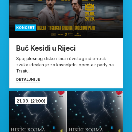
KONCERT
Buč Kesidi u Rijeci
Spoj plesnog disko ritma i čvrstog indie-rock
zvuka idealan je za kasnoljetni open-air party na
Trsatu....
DETALJNIJE
21.09.
(21:00)