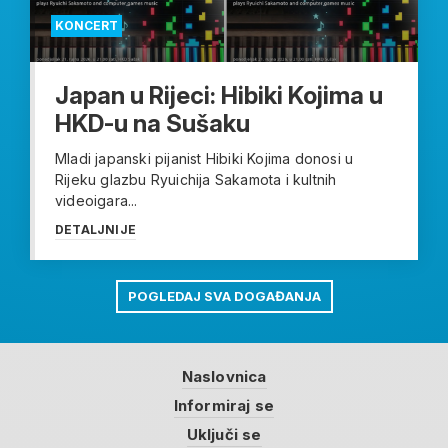
KONCERT
Japan u Rijeci: Hibiki Kojima u
HKD-u na Sušaku
Mladi japanski pijanist Hibiki Kojima donosi u
Rijeku glazbu Ryuichija Sakamota i kultnih
videoigara...
DETALJNIJE
POGLEDAJ SVA DOGAĐANJA
Naslovnica
Informiraj se
Uključi se