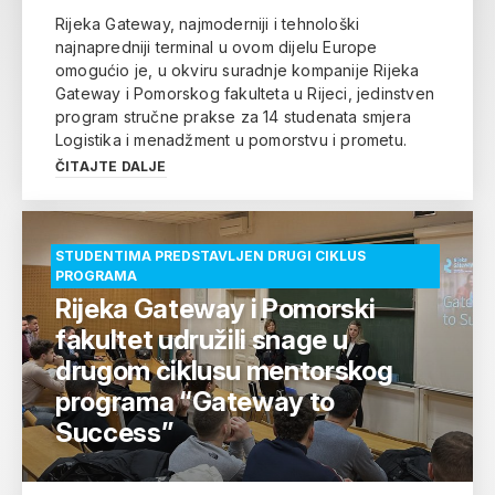
Rijeka Gateway, najmoderniji i tehnološki
najnapredniji terminal u ovom dijelu Europe
omogućio je, u okviru suradnje kompanije Rijeka
Gateway i Pomorskog fakulteta u Rijeci, jedinstven
program stručne prakse za 14 studenata smjera
Logistika i menadžment u pomorstvu i prometu.
ČITAJTE DALJE
STUDENTIMA PREDSTAVLJEN DRUGI CIKLUS
PROGRAMA
Rijeka Gateway i Pomorski
fakultet udružili snage u
drugom ciklusu mentorskog
programa “Gateway to
Success”