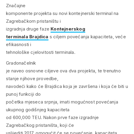
Značajne
komponente projekta su novi kontejnerski terminal na
Zagrebačkom pristaništu i
izgradnja druge faze
Kontejnerskog
terminala Brajdica
s ciljem povećanja kapaciteta, veće
efikasnosti i
tehnološke cjelovitosti terminala.
Gradonačelnik
je naveo osnovne ciljeve ova dva projekta, te trenutno
stanje njihove provedbe,
navodeći kako će Brajdica koja je završena i koja će biti u
punoj funkciji do
početka mjeseca srpnja, imati mogućnost povećanja
ukupnog godišnjeg kapaciteta
od 600,000 TEU. Nakon prve faze izgradnje
Zagrebačkog pristaništa, koji će
uslijediti 2017. omogućit će se povećanje kapaciteta