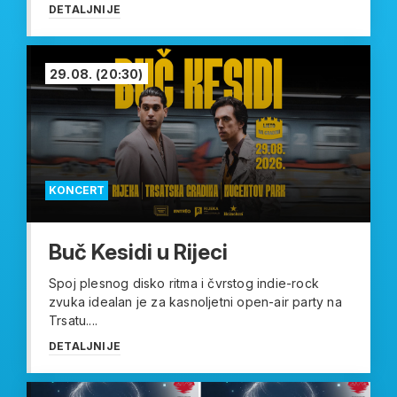
DETALJNIJE
29.08.
(20:30)
KONCERT
Buč Kesidi u Rijeci
Spoj plesnog disko ritma i čvrstog indie-rock
zvuka idealan je za kasnoljetni open-air party na
Trsatu....
DETALJNIJE