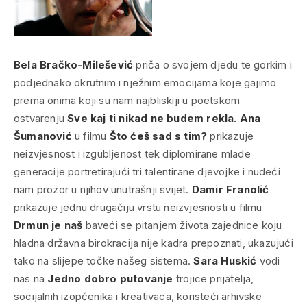
Bela Bračko-Milešević
priča o svojem djedu te gorkim i
podjednako okrutnim i nježnim emocijama koje gajimo
prema onima koji su nam najbliskiji u poetskom
ostvarenju
Sve kaj ti nikad ne budem rekla.
Ana
Šumanović
u filmu
Što ćeš sad s tim?
prikazuje
neizvjesnost i izgubljenost tek diplomirane mlade
generacije portretirajući tri talentirane djevojke i nudeći
nam prozor u njihov unutrašnji svijet.
Damir Franolić
prikazuje jednu drugačiju vrstu neizvjesnosti u filmu
Drmun je naš
baveći se pitanjem života zajednice koju
hladna državna birokracija nije kadra prepoznati, ukazujući
tako na slijepe točke našeg sistema.
Sara Huskić
vodi
nas na
Jedno dobro putovanje
trojice prijatelja,
socijalnih izopćenika i kreativaca, koristeći arhivske