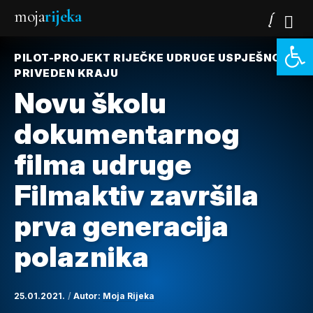
moja
rijeka
Open 
PILOT-PROJEKT RIJEČKE UDRUGE USPJEŠNO
PRIVEDEN KRAJU
Novu školu
dokumentarnog
filma udruge
Filmaktiv završila
prva generacija
polaznika
25.01.2021.
Autor:
Moja Rijeka