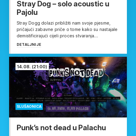
Stray Dog – solo acoustic u
Pajolu
Stray Dogg dolazi približiti nam svoje pjesme,
pričajući zabavne priče o tome kako su nastajale
demistificirajući cijeli proces stvaranja....
DETALJNIJE
14.08.
(21:00)
SLUŠAONICA
Punk’s not dead u Palachu