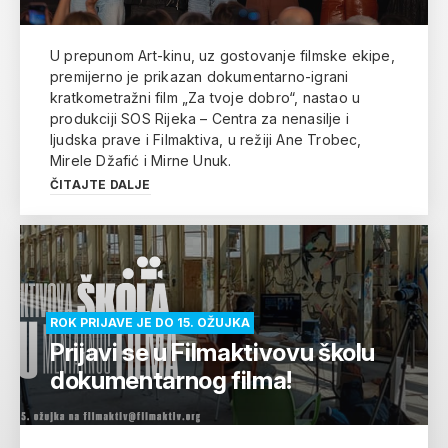
U prepunom Art-kinu, uz gostovanje filmske ekipe,
premijerno je prikazan dokumentarno-igrani
kratkometražni film „Za tvoje dobro“, nastao u
produkciji SOS Rijeka – Centra za nenasilje i
ljudska prave i Filmaktiva, u režiji Ane Trobec,
Mirele Džafić i Mirne Unuk.
ČITAJTE DALJE
ROK PRIJAVE JE DO 15. OŽUJKA
Prijavi se u Filmaktivovu školu
dokumentarnog filma!