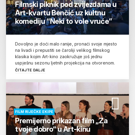
Filmski piknik pod zvijezdama u
Art-kvartu Benčić uz kultnu
komediju “Neki to vole vruće”
Dovoljno je doći malo ranije, pronaći svoje mjesto
na livadi i prepustiti se čaroliji velikog filmskog
klasika kojim Art-kino zaokružuje još jednu
uspješnu sezonu ljetnih projekcija na otvorenom.
ČITAJTE DALJE
FILM RIJEČKE EKIPE
Premijerno prikazan film „Za
tvoje dobro“ u Art-kinu