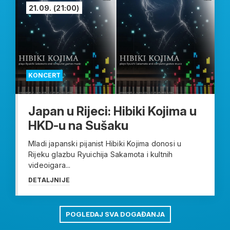
21.09.
(21:00)
KONCERT
Japan u Rijeci: Hibiki Kojima u
HKD-u na Sušaku
Mladi japanski pijanist Hibiki Kojima donosi u
Rijeku glazbu Ryuichija Sakamota i kultnih
videoigara...
DETALJNIJE
POGLEDAJ SVA DOGAĐANJA