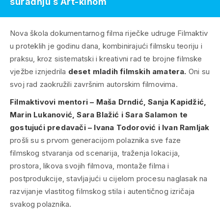
suradnju s Art-kinom
Nova škola dokumentarnog filma riječke udruge Filmaktiv
u proteklih je godinu dana, kombinirajući filmsku teoriju i
praksu, kroz sistematski i kreativni rad te brojne filmske
vježbe iznjedrila
deset mladih filmskih amatera.
Oni su
svoj rad zaokružili završnim autorskim filmovima.
Filmaktivovi mentori – Maša Drndić, Sanja Kapidžić,
Marin Lukanović, Sara Blažić i Sara Salamon te
gostujući predavači – Ivana Todorović i Ivan Ramljak
prošli su s prvom generacijom polaznika sve faze
filmskog stvaranja od scenarija, traženja lokacija,
prostora, likova svojih filmova, montaže filma i
postprodukcije, stavljajući u cijelom procesu naglasak na
razvijanje vlastitog filmskog stila i autentičnog izričaja
svakog polaznika.