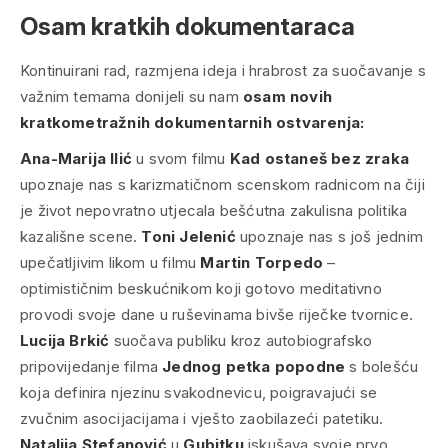
Osam kratkih dokumentaraca
Kontinuirani rad, razmjena ideja i hrabrost za suočavanje s
važnim temama donijeli su nam
osam novih
kratkometražnih dokumentarnih ostvarenja:
Ana-Marija Ilić
u svom filmu
Kad ostaneš bez zraka
upoznaje nas s karizmatičnom scenskom radnicom na čiji
je život nepovratno utjecala bešćutna zakulisna politika
kazališne scene.
Toni Jelenić
upoznaje nas s još jednim
upečatljivim likom u filmu
Martin Torpedo
–
optimističnim beskućnikom koji gotovo meditativno
provodi svoje dane u ruševinama bivše riječke tvornice.
Lucija Brkić
suočava publiku kroz autobiografsko
pripovijedanje filma
Jednog petka popodne
s bolešću
koja definira njezinu svakodnevicu, poigravajući se
zvučnim asocijacijama i vješto zaobilazeći patetiku.
Natalija Stefanović
u
Gubitku
iskušava svoje prvo