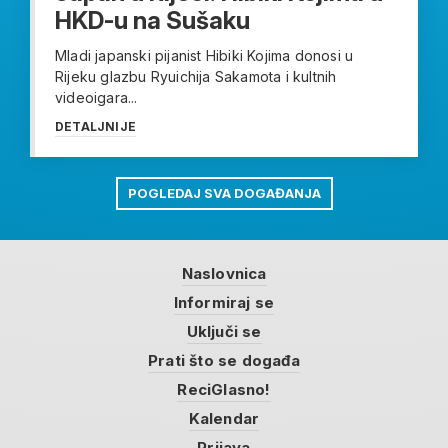
HKD-u na Sušaku
Mladi japanski pijanist Hibiki Kojima donosi u
Rijeku glazbu Ryuichija Sakamota i kultnih
videoigara...
DETALJNIJE
POGLEDAJ SVA DOGAĐANJA
Naslovnica
Informiraj se
Uključi se
Prati što se događa
ReciGlasno!
Kalendar
Prijava