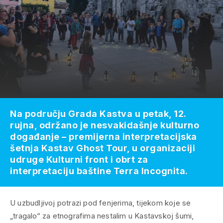
Na području Grada Kastva u petak, 12.
rujna, održano je nesvakidašnje kulturno
događanje – premijerna interpretacijska
šetnja Kastav Ghost Tour, u organizaciji
udruge Kulturni front i obrt za
interpretaciju baštine Terra Incognita.
U uzbudljivoj potrazi pod fenjerima, tijekom koje se
„tragalo“ za etnografima nestalim u Kastavskoj šumi,