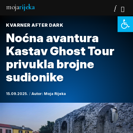
moja
rijeka
Open 
KVARNER AFTER DARK
Noćna avantura
Kastav Ghost Tour
privukla brojne
sudionike
15.09.2025.
Autor:
Moja Rijeka