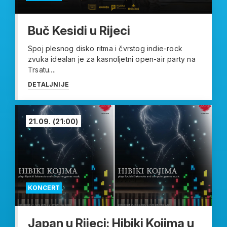
Buč Kesidi u Rijeci
Spoj plesnog disko ritma i čvrstog indie-rock
zvuka idealan je za kasnoljetni open-air party na
Trsatu....
DETALJNIJE
21.09.
(21:00)
KONCERT
Japan u Rijeci: Hibiki Kojima u