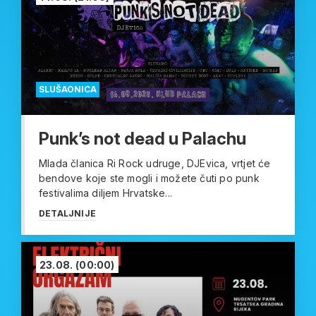
SLUŠAONICA
Punk’s not dead u Palachu
Mlada članica Ri Rock udruge, DJEvica, vrtjet će
bendove koje ste mogli i možete čuti po punk
festivalima diljem Hrvatske...
DETALJNIJE
23.08.
(00:00)