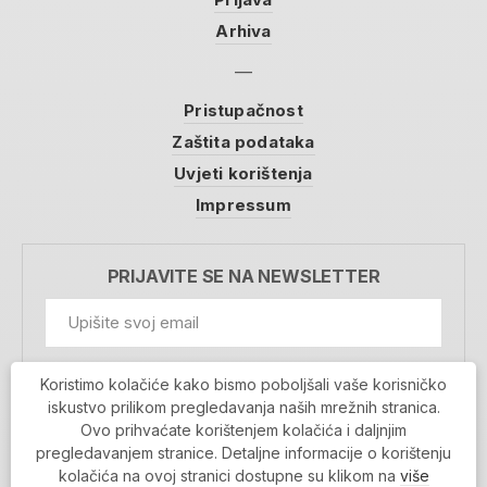
Arhiva
Pristupačnost
Zaštita podataka
Uvjeti korištenja
Impressum
PRIJAVITE SE NA NEWSLETTER
GDPR Information
Koristimo kolačiće kako bismo poboljšali vaše korisničko
Prihvaćam da se moji podaci spremaju u bazu
iskustvo prilikom pregledavanja naših mrežnih stranica.
podataka i koriste u svrhu slanja MojaRijeka
Ovo prihvaćate korištenjem kolačića i daljnjim
newslettera
pregledavanjem stranice. Detaljne informacije o korištenju
MOJARIJEKA NEWSLETTER
kolačića na ovoj stranici dostupne su klikom na
više