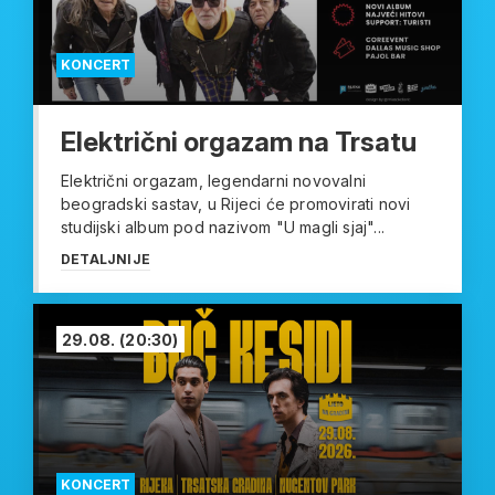
KONCERT
Električni orgazam na Trsatu
Električni orgazam, legendarni novovalni
beogradski sastav, u Rijeci će promovirati novi
studijski album pod nazivom "U magli sjaj"...
DETALJNIJE
29.08.
(20:30)
KONCERT