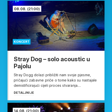
08.08.
(21:00)
KONCERT
Stray Dog – solo acoustic u
Pajolu
Stray Dogg dolazi približiti nam svoje pjesme,
pričajući zabavne priče o tome kako su nastajale
demistificirajući cijeli proces stvaranja....
DETALJNIJE
14.08.
(21:00)