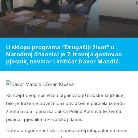
U sklopu programa “Drugačiji život” u
Narodnoj čitaonici je 7. travnja gostovao
pjesnik, novinar i kritičar Davor Mandić.
Koncept ovog susreta u organizaciji Gradske knjižnice,
bilo je traženje poveznica i povlačenje paralela između
života pisca i pjesnika Janka Polića Kamova te života
pisaca i pjesnika u Hrvatskoj danas.
Dobra posjećenost bila je pokazatelj intrigantnosti teme,