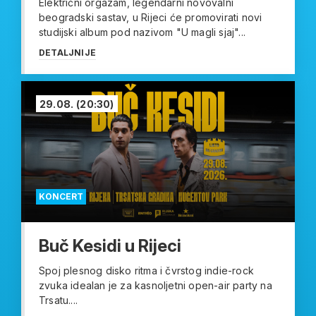
Električni orgazam, legendarni novovalni
beogradski sastav, u Rijeci će promovirati novi
studijski album pod nazivom "U magli sjaj"...
DETALJNIJE
29.08.
(20:30)
KONCERT
Buč Kesidi u Rijeci
Spoj plesnog disko ritma i čvrstog indie-rock
zvuka idealan je za kasnoljetni open-air party na
Trsatu....