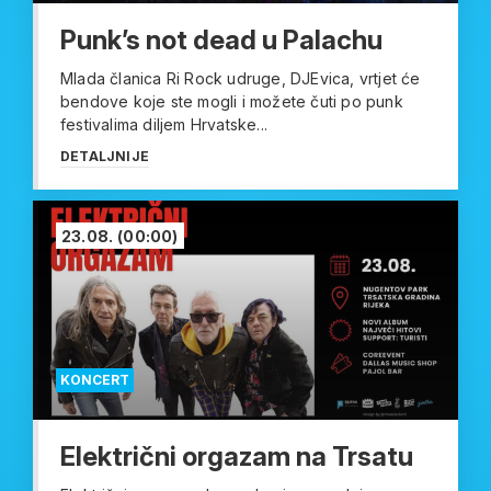
Punk’s not dead u Palachu
Mlada članica Ri Rock udruge, DJEvica, vrtjet će
bendove koje ste mogli i možete čuti po punk
festivalima diljem Hrvatske...
DETALJNIJE
23.08.
(00:00)
KONCERT
Električni orgazam na Trsatu