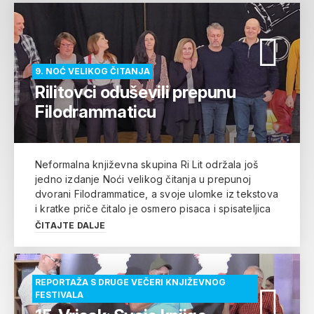
9. NOĆ VELIKOG ČITANJA
Rilitovci oduševili prepunu
Filodrammaticu
Neformalna književna skupina Ri Lit održala još
jedno izdanje Noći velikog čitanja u prepunoj
dvorani Filodrammatice, a svoje ulomke iz tekstova
i kratke priče čitalo je osmero pisaca i spisateljica
ČITAJTE DALJE
REPORTAŽA S DRUGE VEČERI KNJIŽEVNOG
FESTIVALA