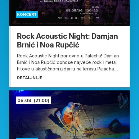
KONCERT
Rock Acoustic Night: Damjan
Brnić i Noa Rupčić
Rock Acoustic Night ponovno u Palachu! Damjan
Brnić i Noa Rupčić donose najveće rock i metal
hitove u akustičnom izdanju na terasu Palacha....
DETALJNIJE
08.08.
(21:00)