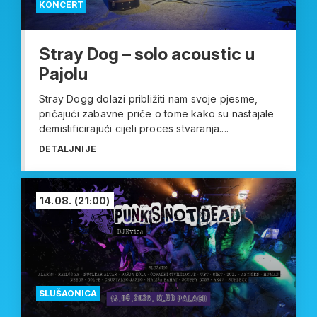
KONCERT
Stray Dog – solo acoustic u
Pajolu
Stray Dogg dolazi približiti nam svoje pjesme,
pričajući zabavne priče o tome kako su nastajale
demistificirajući cijeli proces stvaranja....
DETALJNIJE
14.08.
(21:00)
SLUŠAONICA