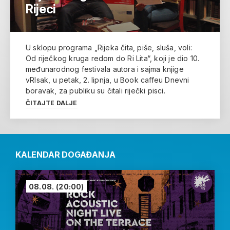
Rijeci
U sklopu programa „Rijeka čita, piše, sluša, voli:
Od riječkog kruga redom do Ri Lita“, koji je dio 10.
međunarodnog festivala autora i sajma knjige
vRIsak, u petak, 2. lipnja, u Book caffeu Dnevni
boravak, za publiku su čitali riječki pisci.
ČITAJTE DALJE
KALENDAR DOGAĐANJA
08.08.
(20:00)