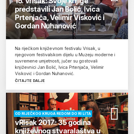
15. Vrisak: Svoje knjige
predstavili Jan Bolić, Ivica
Prtenjača, Velimir Visković i
Gordan Nuhanović
Na riječkom književnom festivalu Vrisak, u
njegovom festivalskom dijelu u Muzeju moderne i
suvremene umjetnosti, jučer su gostovali
književnici Jan Bolić, Ivica Prtenjača, Velimir
Visković i Gordan Nuhanović.
ČITAJTE DALJE
OD RIJEČKOG KRUGA REDOM DO RI LITA
vRIsak 2017.: 35 godina
književnog stvaralaštva u