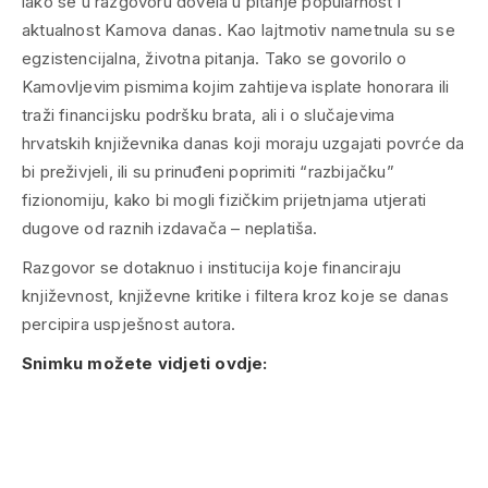
iako se u razgovoru dovela u pitanje popularnost i
aktualnost Kamova danas. Kao lajtmotiv nametnula su se
egzistencijalna, životna pitanja. Tako se govorilo o
Kamovljevim pismima kojim zahtijeva isplate honorara ili
traži financijsku podršku brata, ali i o slučajevima
hrvatskih književnika danas koji moraju uzgajati povrće da
bi preživjeli, ili su prinuđeni poprimiti “razbijačku”
fizionomiju, kako bi mogli fizičkim prijetnjama utjerati
dugove od raznih izdavača – neplatiša.
Razgovor se dotaknuo i institucija koje financiraju
književnost, književne kritike i filtera kroz koje se danas
percipira uspješnost autora.
Snimku možete vidjeti ovdje: