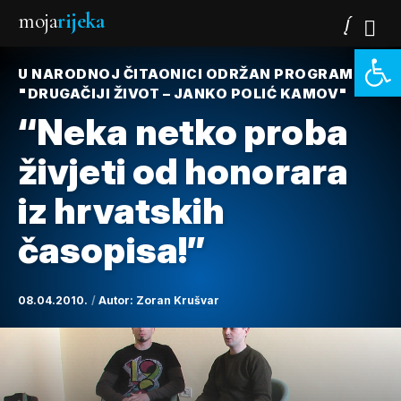
moja
rijeka
Open 
U NARODNOJ ČITAONICI ODRŽAN PROGRAM
"DRUGAČIJI ŽIVOT – JANKO POLIĆ KAMOV"
“Neka netko proba
živjeti od honorara
iz hrvatskih
časopisa!”
08.04.2010.
Autor:
Zoran Krušvar