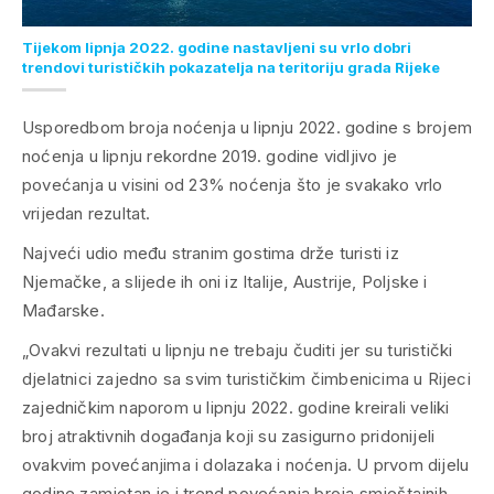
Tijekom lipnja 2022. godine nastavljeni su vrlo dobri
trendovi turističkih pokazatelja na teritoriju grada Rijeke
Usporedbom broja noćenja u lipnju 2022. godine s brojem
noćenja u lipnju rekordne 2019. godine vidljivo je
povećanja u visini od 23% noćenja što je svakako vrlo
vrijedan rezultat.
Najveći udio među stranim gostima drže turisti iz
Njemačke, a slijede ih oni iz Italije, Austrije, Poljske i
Mađarske.
„Ovakvi rezultati u lipnju ne trebaju čuditi jer su turistički
djelatnici zajedno sa svim turističkim čimbenicima u Rijeci
zajedničkim naporom u lipnju 2022. godine kreirali veliki
broj atraktivnih događanja koji su zasigurno pridonijeli
ovakvim povećanjima i dolazaka i noćenja. U prvom dijelu
godine zamjetan je i trend povećanja broja smještajnih