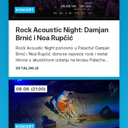
KONCERT
Rock Acoustic Night: Damjan
Brnić i Noa Rupčić
Rock Acoustic Night ponovno u Palachu! Damjan
Brnić i Noa Rupčić donose najveće rock i metal
hitove u akustičnom izdanju na terasu Palacha....
DETALJNIJE
08.08.
(21:00)
KONCERT