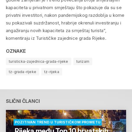
kapaciteta u privatnom smještaju što pokazuje da su se
privatni investitori, nakon pandemijskog razdoblja u kome
su pokazivali suzdržanost, hrabrije okrenuli investiranju i
angažiranju novih kapaciteta za smještaj turista“,
komentiraju iz Turističke zajednice grada Rijeke.
OZNAKE
turisticka-zajednica-grada-rijeke
turizam
tz-grada-rijeke
tz-rijeka
SLIČNI ČLANCI
POZITIVAN TREND U TURISTIČKOM PROMETU
Rijeka među Top 10 hrvatskih