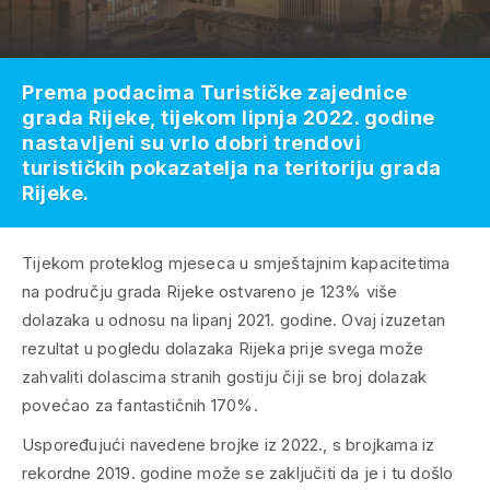
Prema podacima Turističke zajednice
grada Rijeke, tijekom lipnja 2022. godine
nastavljeni su vrlo dobri trendovi
turističkih pokazatelja na teritoriju grada
Rijeke.
Tijekom proteklog mjeseca u smještajnim kapacitetima
na području grada Rijeke ostvareno je 123% više
dolazaka u odnosu na lipanj 2021. godine. Ovaj izuzetan
rezultat u pogledu dolazaka Rijeka prije svega može
zahvaliti dolascima stranih gostiju čiji se broj dolazak
povećao za fantastičnih 170%.
Uspoređujući navedene brojke iz 2022., s brojkama iz
rekordne 2019. godine može se zaključiti da je i tu došlo