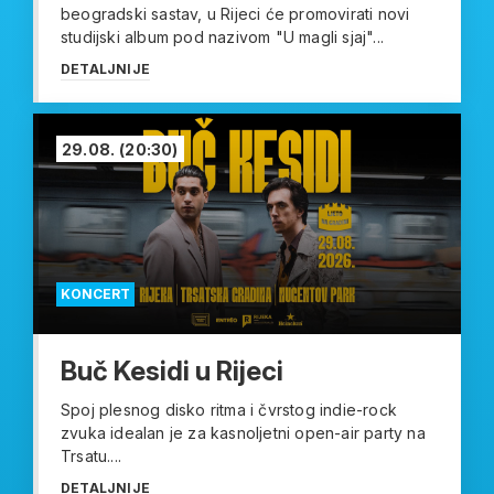
beogradski sastav, u Rijeci će promovirati novi
studijski album pod nazivom "U magli sjaj"...
DETALJNIJE
29.08.
(20:30)
KONCERT
Buč Kesidi u Rijeci
Spoj plesnog disko ritma i čvrstog indie-rock
zvuka idealan je za kasnoljetni open-air party na
Trsatu....
DETALJNIJE