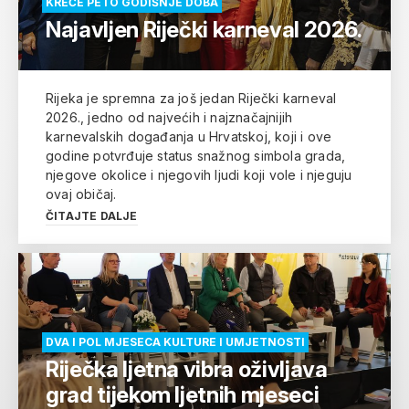
KREĆE PETO GODIŠNJE DOBA
Najavljen Riječki karneval 2026.
Rijeka je spremna za još jedan Riječki karneval
2026., jedno od najvećih i najznačajnijih
karnevalskih događanja u Hrvatskoj, koji i ove
godine potvrđuje status snažnog simbola grada,
njegove okolice i njegovih ljudi koji vole i njeguju
ovaj običaj.
ČITAJTE DALJE
DVA I POL MJESECA KULTURE I UMJETNOSTI
Riječka ljetna vibra oživljava
grad tijekom ljetnih mjeseci