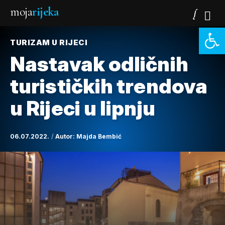
moja
rijeka
Open 
TURIZAM U RIJECI
Nastavak odličnih
turističkih trendova
u Rijeci u lipnju
06.07.2022.
Autor:
Majda Bembić