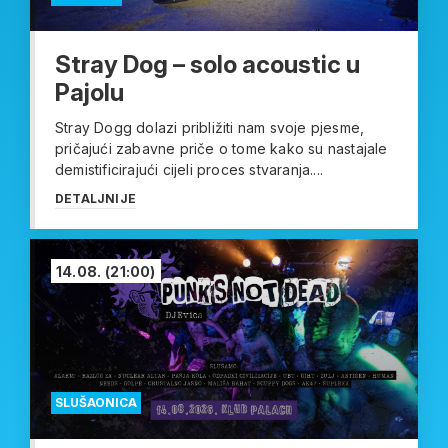
Stray Dog – solo acoustic u
Pajolu
Stray Dogg dolazi približiti nam svoje pjesme,
pričajući zabavne priče o tome kako su nastajale
demistificirajući cijeli proces stvaranja....
DETALJNIJE
14.08.
(21:00)
SLUŠAONICA