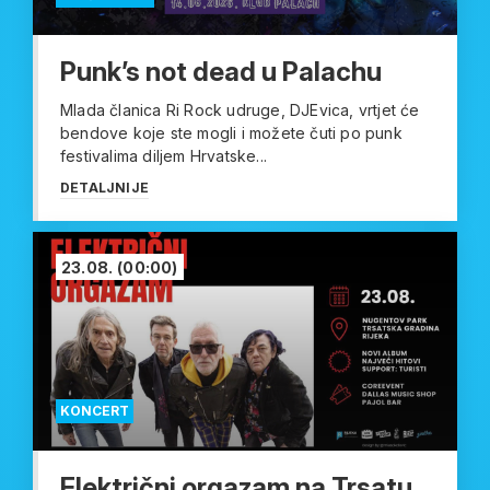
Punk’s not dead u Palachu
Mlada članica Ri Rock udruge, DJEvica, vrtjet će
bendove koje ste mogli i možete čuti po punk
festivalima diljem Hrvatske...
DETALJNIJE
23.08.
(00:00)
KONCERT
Električni orgazam na Trsatu