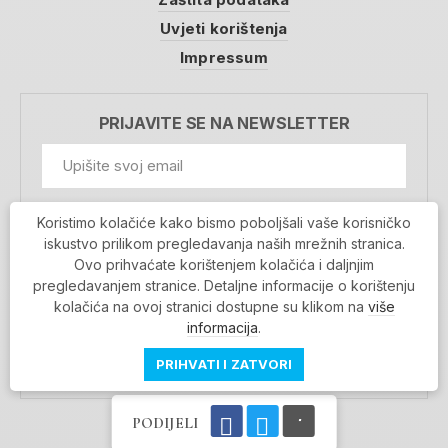
Uvjeti korištenja
Impressum
PRIJAVITE SE NA NEWSLETTER
GDPR Information
Koristimo kolačiće kako bismo poboljšali vaše korisničko
Prihvaćam da se moji podaci spremaju u bazu
iskustvo prilikom pregledavanja naših mrežnih stranica.
podataka i koriste u svrhu slanja MojaRijeka
Ovo prihvaćate korištenjem kolačića i daljnjim
newslettera
pregledavanjem stranice. Detaljne informacije o korištenju
MOJARIJEKA NEWSLETTER
kolačića na ovoj stranici dostupne su klikom na
više
PRIJAVI SE
informacija
.
PRIHVATI I ZATVORI
PODIJELI
Povratak na vrh