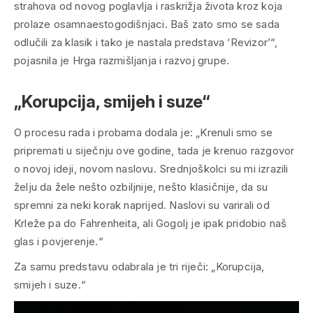
strahova od novog poglavlja i raskrižja života kroz koja
prolaze osamnaestogodišnjaci. Baš zato smo se sada
odlučili za klasik i tako je nastala predstava ‘Revizor’“,
pojasnila je Hrga razmišljanja i razvoj grupe.
„Korupcija, smijeh i suze“
O procesu rada i probama dodala je: „Krenuli smo se
pripremati u siječnju ove godine, tada je krenuo razgovor
o novoj ideji, novom naslovu. Srednjoškolci su mi izrazili
želju da žele nešto ozbiljnije, nešto klasičnije, da su
spremni za neki korak naprijed. Naslovi su varirali od
Krleže pa do Fahrenheita, ali Gogolj je ipak pridobio naš
glas i povjerenje.“
Za samu predstavu odabrala je tri riječi: „Korupcija,
smijeh i suze.“