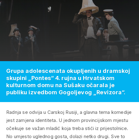
Grupa adolescenata okupljenih u dramskoj
skupini „Pontes“ 4. rujna u Hrvatskom
kulturnom domu na Sušaku očarala je
publiku izvedbom Gogoljevog „Revizora“.
Radnja se odvija u Carskoj Rusiji, a glavna tema komedije
jest zamjena identiteta. U jednom provincijskom mjestu
očekuje se važan mladić koja treba stići iz prijestolnice.
No umjesto uglednog gosta, dolazi netko drugi. Sve to