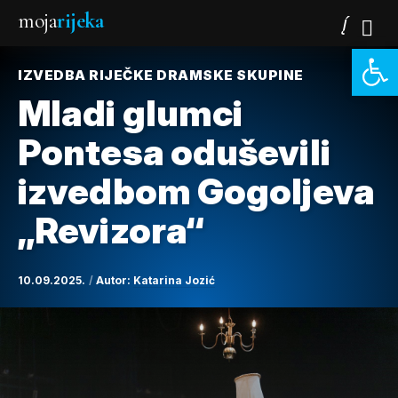
moja
rijeka
Open 
IZVEDBA RIJEČKE DRAMSKE SKUPINE
Mladi glumci
Pontesa oduševili
izvedbom Gogoljeva
„Revizora“
10.09.2025.
Autor:
Katarina Jozić