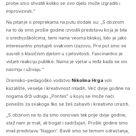
probe smo shvatili koliko se ovo djelo može izgraditi i
improvizirati.“
Na pitanje o preprekama na putu dodale su: „S obzirom
na to da smo prošle godine izvodili predstavu koja je bila
o srednjoškolcima, temi nama veoma bliskoj, bilo je jako
interesantno pristupiti ovakvom izazovu. Prvi put smo se
susreli s klasičnim djelom u cjelovitosti. Fascinantno je
vidjeti reakciju publike. Nama je vjetar u leđa kada se oni
nasmiju i uživaju.“
Dramsko-pedagoško vodstvo
Nikolina Hrga
voli
kazalište, veselje i kreativnost mladih. Već dvije godine na
nogama drži udrugu „Pontes“ u kojoj se može naći
ponešto za svakoga tko se želi zabaviti i kreativno izraziti.
„S obzirom na to da smo osnovani tek prije dvije godine,
staž nam je mali, ali bogat i sadržajan. Prošle godine smo
imali predstavu ‘Najgori’. Bavili smo se temom odrastanja,