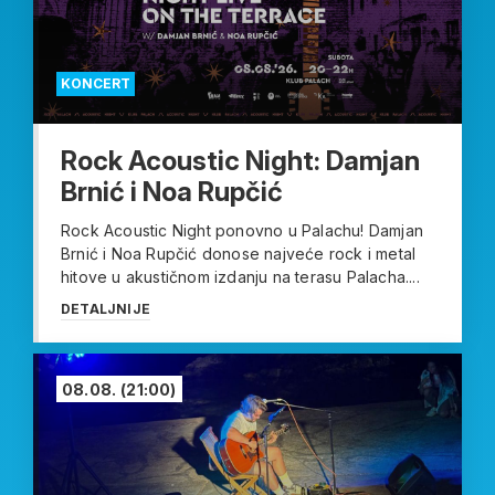
KONCERT
Rock Acoustic Night: Damjan
Brnić i Noa Rupčić
Rock Acoustic Night ponovno u Palachu! Damjan
Brnić i Noa Rupčić donose najveće rock i metal
hitove u akustičnom izdanju na terasu Palacha....
DETALJNIJE
08.08.
(21:00)