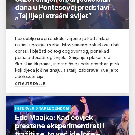
dana u Pontesovoj predstavi
„Taj lijepi strašni svijet”
Razdoblje srednje škole vrijeme je kada mladi
uistinu upoznaju sebe. Istovremeno pokušavaju biti
odrasli i bježati od tog odgovornog, ponekad
pomalo dosadnog svijeta. Smijanje i plakanje u
školskim klupama, interne šale i neki poseban jezik
koji djeca još ne znaju, a stariji zaborave, sve je to
adolescencija.
ČITAJTE DALJE
INTERVJU S RAP LEGENDOM
Edo Maajka: Kad čovjek
prestane eksperimentirati i
tražiti se, to već ide loše –