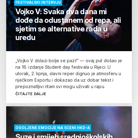
FESTIVALSKI INTERVJU
Vojko V: Svaka dva dana mi
dođe da odustanem od repa, ali
sjetim se alternative rada u
uredu
„Vojko V dolazi bolje se pazi!” — ovaj put došao je
na 16. izdanje Student day festivala u Rijeci. U
utorak, 2. lipnja, slavni reper dignuo je atmosferu u
riječkom Exportu i dokazao da uz dobar tekst i
prepoznatljivi ritam svi mogu uživati u rapu.
ČITAJTE DALJE
OGOLJENE EMOCIJE NA SCENI HKD-A
Suze i smijeh srednjoškolskih