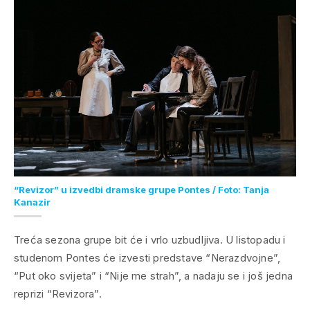
“Revizor” u izvedbi dramske grupe Pontes / Foto: Tanja
Kanazir
Treća sezona grupe bit će i vrlo uzbudljiva. U listopadu i
studenom Pontes će izvesti predstave “Nerazdvojne”,
“Put oko svijeta” i “Nije me strah”, a nadaju se i još jedna
reprizi “Revizora”.