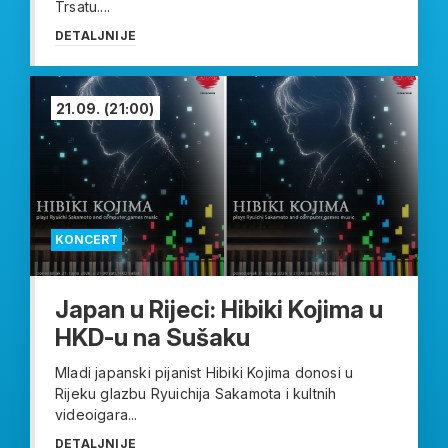
Trsatu....
DETALJNIJE
21.09.
(21:00)
KONCERT
Japan u Rijeci: Hibiki Kojima u
HKD-u na Sušaku
Mladi japanski pijanist Hibiki Kojima donosi u
Rijeku glazbu Ryuichija Sakamota i kultnih
videoigara...
DETALJNIJE