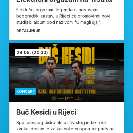
Električni orgazam, legendarni novovalni
beogradski sastav, u Rijeci će promovirati novi
studijski album pod nazivom "U magli sjaj"...
DETALJNIJE
29.08.
(20:30)
KONCERT
Buč Kesidi u Rijeci
Spoj plesnog disko ritma i čvrstog indie-rock
zvuka idealan je za kasnoljetni open-air party na