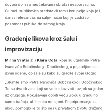
dovodi do niza neočekivanih obrata i nesporazuma.
Glumci su slikovito predstavili temu korupcije koja je i
danas relevantna, na šaljivi način koji je zadržao
pozornost publike do samog kraja.
Građenje likova kroz šalu i
improvizaciju
Mirna Vratarić
i
Klara Cota
, koje su utjelovile Petra
Ivanoviča Bobčinskog i Dobčinskog, a prijateljice su i
izvan scene, opisale su kako su gradile svoje uloge:
„Glumile smo Petra Ivanoviča Bobčinskog i Dobčinskog.
To su dva tikvana koji se vole iskazivati i uvijek su jedan
uz drugoga. Pokušavaju dobiti veću ulogu u gradu no
samo tračaju, ali ih nitko ne cijeni. Pri pripremanju za
ulogu pomoglo je to što se i u privatnom životu družimo.