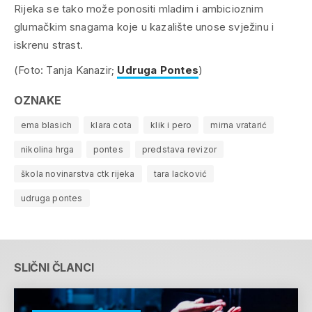
Rijeka se tako može ponositi mladim i ambicioznim
glumačkim snagama koje u kazalište unose svježinu i
iskrenu strast.
(Foto: Tanja Kanazir;
Udruga Pontes
)
OZNAKE
ema blasich
klara cota
klik i pero
mirna vratarić
nikolina hrga
pontes
predstava revizor
škola novinarstva ctk rijeka
tara lacković
udruga pontes
SLIČNI ČLANCI