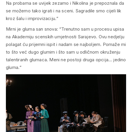
Na probama se uvijek zezamo i Nikolina je prepoznala da
se možemo tako igrati i na sceni. Sagradile smo cijeli lik
kroz šalu i improvizaciju.“
Mirni je gluma san snova: “Trenutno sam u procesu upisa
na Akademiju scenskih umjetnosti Sarajevo. Ovu nedjelju
polagat ću prijemni ispit i nadam se najboljem. Pomaže mi
to što već dugo glumim i što sam u odličnom okruženju
talentiranih glumaca. Meni ne postoji druga opcija… jedino
gluma.“