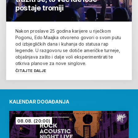
postaje tromiji
Nakon proslave 25 godina karijere u riječkom
Pogonu, Edo Maajka otvoreno govori o svom putu
od izbjegličkih dana i kuhanja do statusa rap
legende. U razgovoru se dotiče američke turneje,
objašnjava zašto i dalje voli eksperimentirati te
otkriva planove za nove singlove.
ČITAJTE DALJE
KALENDAR DOGAĐANJA
08.08.
(20:00)