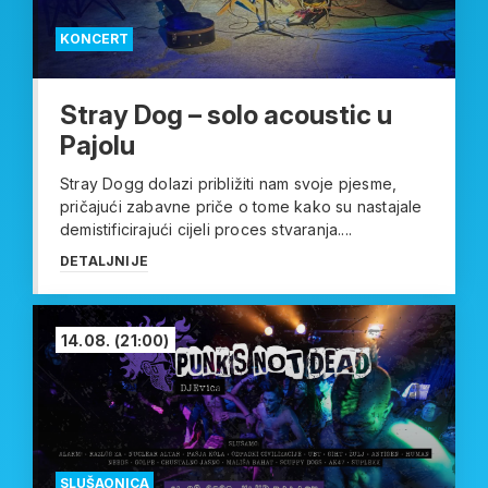
KONCERT
Stray Dog – solo acoustic u
Pajolu
Stray Dogg dolazi približiti nam svoje pjesme,
pričajući zabavne priče o tome kako su nastajale
demistificirajući cijeli proces stvaranja....
DETALJNIJE
14.08.
(21:00)
SLUŠAONICA