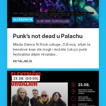
SLUŠAONICA
Punk’s not dead u Palachu
Mlada članica Ri Rock udruge, DJEvica, vrtjet će
bendove koje ste mogli i možete čuti po punk
festivalima diljem Hrvatske...
DETALJNIJE
23.08.
(00:00)