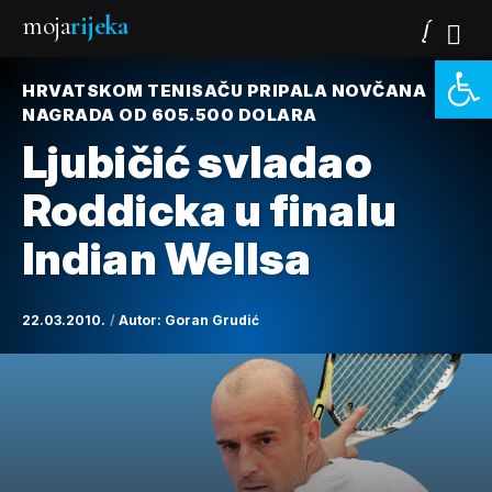
moja
rijeka
Open 
HRVATSKOM TENISAČU PRIPALA NOVČANA
NAGRADA OD 605.500 DOLARA
Ljubičić svladao
Roddicka u finalu
Indian Wellsa
22.03.2010.
Autor:
Goran Grudić