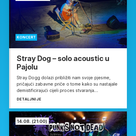
KONCERT
Stray Dog – solo acoustic u
Pajolu
Stray Dogg dolazi približiti nam svoje pjesme,
pričajući zabavne priče o tome kako su nastajale
demistificirajući cijeli proces stvaranja....
DETALJNIJE
14.08.
(21:00)