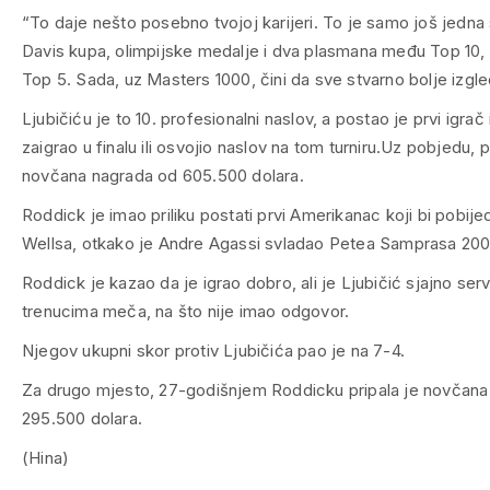
“To daje nešto posebno tvojoj karijeri. To je samo još jedna
Davis kupa, olimpijske medalje i dva plasmana među Top 10
Top 5. Sada, uz Masters 1000, čini da sve stvarno bolje izgle
Ljubičiću je to 10. profesionalni naslov, a postao je prvi igrač 
zaigrao u finalu ili osvojio naslov na tom turniru.
Uz pobjedu, pr
novčana nagrada od 605.500 dolara.
Roddick je imao priliku postati prvi Amerikanac koji bi pobijed
Wellsa, otkako je Andre Agassi svladao Petea Samprasa 200
Roddick je kazao da je igrao dobro, ali je Ljubičić sjajno serv
trenucima meča, na što nije imao odgovor.
Njegov ukupni skor protiv Ljubičića pao je na 7-4.
Za drugo mjesto, 27-godišnjem Roddicku pripala je novčana
295.500 dolara.
(Hina)