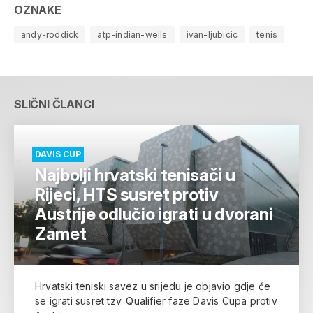
OZNAKE
andy-roddick
atp-indian-wells
ivan-ljubicic
tenis
SLIČNI ČLANCI
DAVIS CUP
Najbolji hrvatski tenisači u
Rijeci, HTS susret protiv
Austrije odlučio igrati u dvorani
Zamet
Hrvatski teniski savez u srijedu je objavio gdje će
se igrati susret tzv. Qualifier faze Davis Cupa protiv