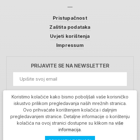
Pristupačnost
Zaštita podataka
Uvjeti korištenja
Impressum
PRIJAVITE SE NA NEWSLETTER
GDPR Information
Koristimo kolačiće kako bismo poboljšali vaše korisničko
Prihvaćam da se moji podaci spremaju u bazu
iskustvo prilikom pregledavanja naših mrežnih stranica.
podataka i koriste u svrhu slanja MojaRijeka
Ovo prihvaćate korištenjem kolačića i daljnjim
newslettera
pregledavanjem stranice. Detaljne informacije o korištenju
MOJARIJEKA NEWSLETTER
kolačića na ovoj stranici dostupne su klikom na
više
PRIJAVI SE
informacija
.