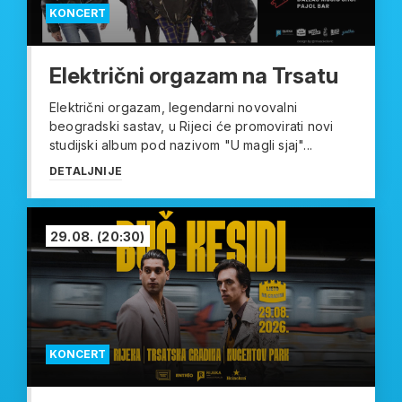
KONCERT
Električni orgazam na Trsatu
Električni orgazam, legendarni novovalni
beogradski sastav, u Rijeci će promovirati novi
studijski album pod nazivom "U magli sjaj"...
DETALJNIJE
29.08.
(20:30)
KONCERT