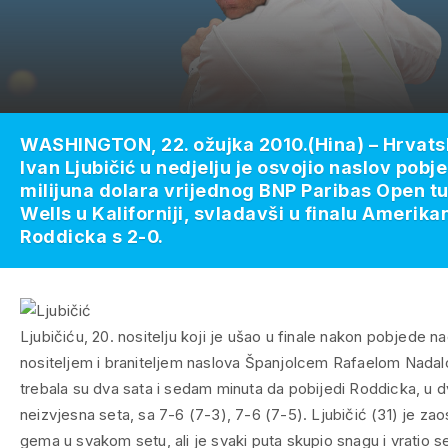
WASHINGTON, 22. ožujka 2010.(Hina) – Hrvatsk
Ivan Ljubičić u nedjelju je osvojio naslov pobj
milijuna dolara vrijednog BNP Paribas Open tu
Wells u Kaliforniji, svladavši u finalu Amerik
Roddicka s 2-0.
Ljubičiću, 20. nositelju koji je ušao u finale nakon pobjede n
nositeljem i braniteljem naslova Španjolcem Rafaelom Nadal
trebala su dva sata i sedam minuta da pobijedi Roddicka, u d
neizvjesna seta, sa 7-6 (7-3), 7-6 (7-5). Ljubičić (31) je za
gema u svakom setu, ali je svaki puta skupio snagu i vratio se,