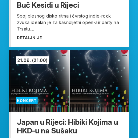
Buč Kesidi u Rijeci
Spoj plesnog disko ritma i čvrstog indie-rock
zvuka idealan je za kasnoljetni open-air party na
Trsatu....
DETALJNIJE
21.09.
(21:00)
KONCERT
Japan u Rijeci: Hibiki Kojima u
HKD-u na Sušaku