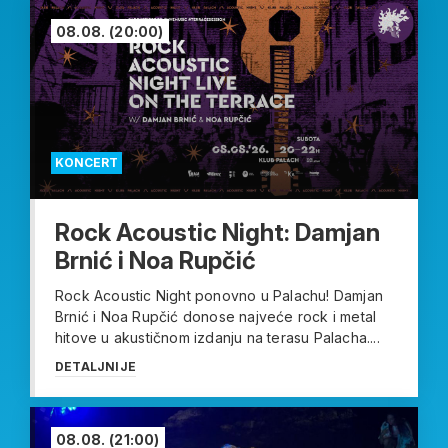
08.08.
(20:00)
KONCERT
Rock Acoustic Night: Damjan
Brnić i Noa Rupčić
Rock Acoustic Night ponovno u Palachu! Damjan
Brnić i Noa Rupčić donose najveće rock i metal
hitove u akustičnom izdanju na terasu Palacha....
DETALJNIJE
08.08.
(21:00)