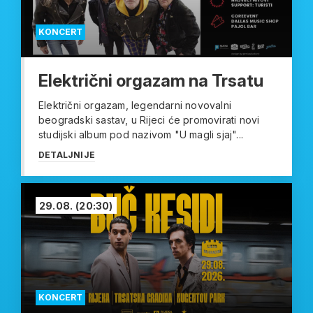
KONCERT
Električni orgazam na Trsatu
Električni orgazam, legendarni novovalni
beogradski sastav, u Rijeci će promovirati novi
studijski album pod nazivom "U magli sjaj"...
DETALJNIJE
29.08.
(20:30)
KONCERT