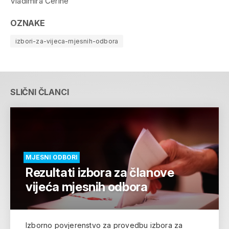
Vladimira Čerine
OZNAKE
izbori-za-vijeca-mjesnih-odbora
SLIČNI ČLANCI
MJESNI ODBORI
Rezultati izbora za članove
vijeća mjesnih odbora
Izborno povjerenstvo za provedbu izbora za