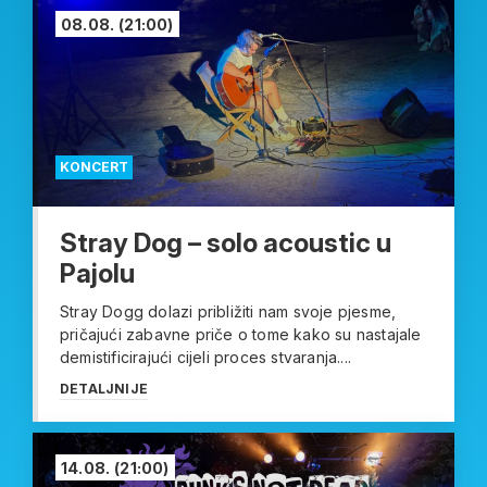
08.08.
(21:00)
KONCERT
Stray Dog – solo acoustic u
Pajolu
Stray Dogg dolazi približiti nam svoje pjesme,
pričajući zabavne priče o tome kako su nastajale
demistificirajući cijeli proces stvaranja....
DETALJNIJE
14.08.
(21:00)