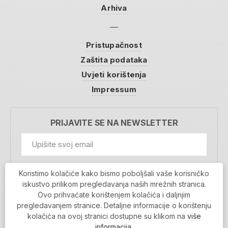
Arhiva
Pristupačnost
Zaštita podataka
Uvjeti korištenja
Impressum
PRIJAVITE SE NA NEWSLETTER
GDPR Information
Koristimo kolačiće kako bismo poboljšali vaše korisničko
Prihvaćam da se moji podaci spremaju u bazu
iskustvo prilikom pregledavanja naših mrežnih stranica.
podataka i koriste u svrhu slanja MojaRijeka
Ovo prihvaćate korištenjem kolačića i daljnjim
newslettera
pregledavanjem stranice. Detaljne informacije o korištenju
MOJARIJEKA NEWSLETTER
kolačića na ovoj stranici dostupne su klikom na
više
PRIJAVI SE
informacija
.