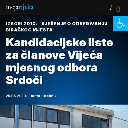
moja
rijeka
Open 
IZBORI 2010. - RJEŠENJE O ODREĐIVANJU
BIRAČKOG MJESTA
Kandidacijske liste
za članove Vijeća
mjesnog odbora
Srdoči
25.05.2010.
Autor:
urednik