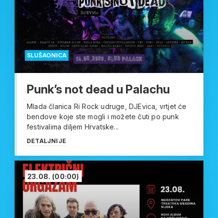
SLUŠAONICA
Punk’s not dead u Palachu
Mlada članica Ri Rock udruge, DJEvica, vrtjet će
bendove koje ste mogli i možete čuti po punk
festivalima diljem Hrvatske...
DETALJNIJE
23.08.
(00:00)