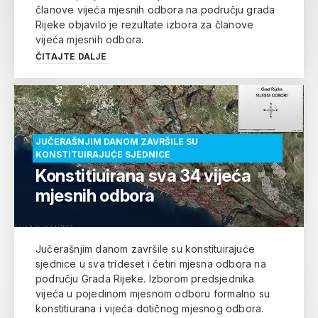
članove vijeća mjesnih odbora na području grada
Rijeke objavilo je rezultate izbora za članove
vijeća mjesnih odbora.
ČITAJTE DALJE
JUČERAŠNJIM DANOM ZAVRŠILE SU
KONSTITUIRAJUĆE SJEDNICE
Konstitiuirana sva 34 vijeća
mjesnih odbora
Jučerašnjim danom završile su konstituirajuće
sjednice u sva trideset i četiri mjesna odbora na
području Grada Rijeke. Izborom predsjednika
vijeća u pojedinom mjesnom odboru formalno su
konstitiurana i vijeća dotičnog mjesnog odbora.