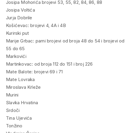
Josipa Mohorića brojevi 53, 55, 82, 84, 86, 88
Josipa Voltića
Jurja Dobrile
Košićevac: brojevi 4, 4A i 4B
Kurirski put
Marije Grbac: parni brojevi od broja 48 do 54 i brojevi od
55 do 65
Markovići
Martinkovac: od broja 112 do 151 i broj 226
Mate Balote: brojevi 69 i 71
Mate Lovraka
Miroslava Krleže
Murini
Slavka Hrvatina
Srdoči
Tina Ujevića
Tonžino