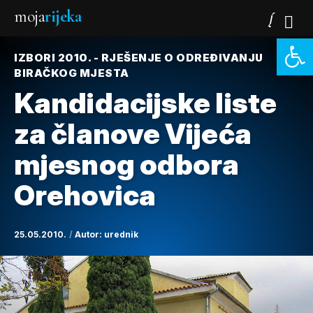
moja
rijeka
Open 
IZBORI 2010. - RJEŠENJE O ODREĐIVANJU
BIRAČKOG MJESTA
Kandidacijske liste
za članove Vijeća
mjesnog odbora
Orehovica
25.05.2010.
Autor:
urednik