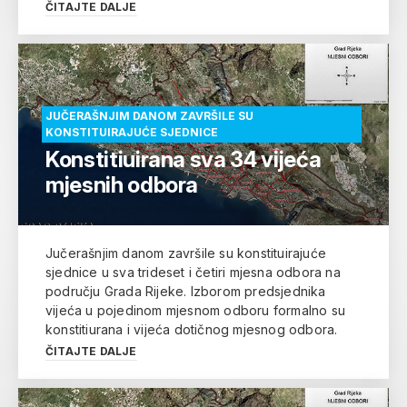
ČITAJTE DALJE
JUČERAŠNJIM DANOM ZAVRŠILE SU
KONSTITUIRAJUĆE SJEDNICE
Konstitiuirana sva 34 vijeća
mjesnih odbora
Jučerašnjim danom završile su konstituirajuće
sjednice u sva trideset i četiri mjesna odbora na
području Grada Rijeke. Izborom predsjednika
vijeća u pojedinom mjesnom odboru formalno su
konstitiurana i vijeća dotičnog mjesnog odbora.
ČITAJTE DALJE