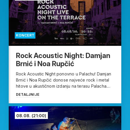
KONCERT
Rock Acoustic Night: Damjan
Brnić i Noa Rupčić
Rock Acoustic Night ponovno u Palachu! Damjan
Brnić i Noa Rupčić donose najveće rock i metal
hitove u akustičnom izdanju na terasu Palacha....
DETALJNIJE
08.08.
(21:00)