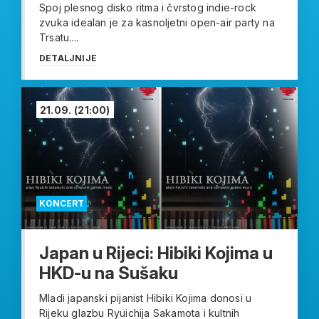
Spoj plesnog disko ritma i čvrstog indie-rock
zvuka idealan je za kasnoljetni open-air party na
Trsatu....
DETALJNIJE
21.09.
(21:00)
KONCERT
Japan u Rijeci: Hibiki Kojima u
HKD-u na Sušaku
Mladi japanski pijanist Hibiki Kojima donosi u
Rijeku glazbu Ryuichija Sakamota i kultnih