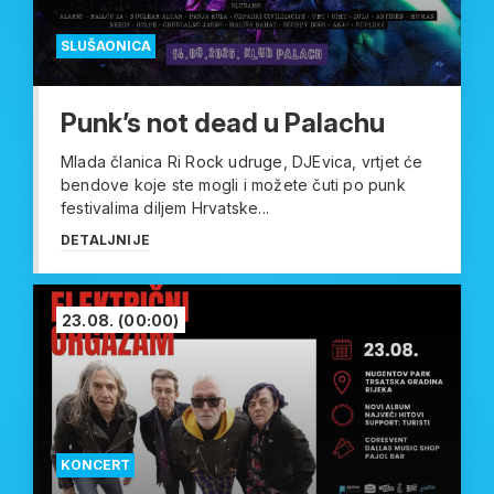
SLUŠAONICA
Punk’s not dead u Palachu
Mlada članica Ri Rock udruge, DJEvica, vrtjet će
bendove koje ste mogli i možete čuti po punk
festivalima diljem Hrvatske...
DETALJNIJE
23.08.
(00:00)
KONCERT