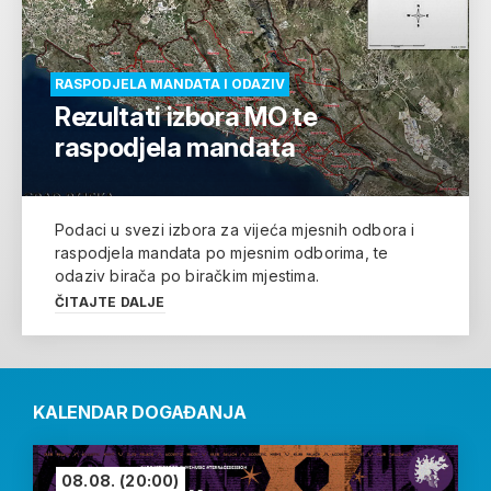
RASPODJELA MANDATA I ODAZIV
Rezultati izbora MO te
raspodjela mandata
Podaci u svezi izbora za vijeća mjesnih odbora i
raspodjela mandata po mjesnim odborima, te
odaziv birača po biračkim mjestima.
ČITAJTE DALJE
KALENDAR DOGAĐANJA
08.08.
(20:00)