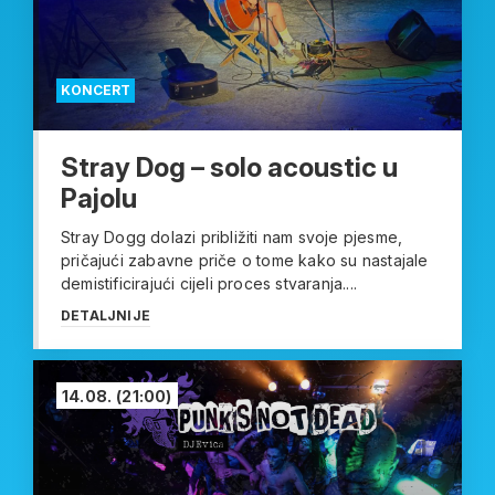
KONCERT
Stray Dog – solo acoustic u
Pajolu
Stray Dogg dolazi približiti nam svoje pjesme,
pričajući zabavne priče o tome kako su nastajale
demistificirajući cijeli proces stvaranja....
DETALJNIJE
14.08.
(21:00)