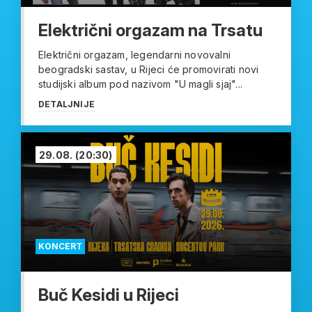
Električni orgazam na Trsatu
Električni orgazam, legendarni novovalni
beogradski sastav, u Rijeci će promovirati novi
studijski album pod nazivom "U magli sjaj"...
DETALJNIJE
29.08.
(20:30)
KONCERT
Buč Kesidi u Rijeci