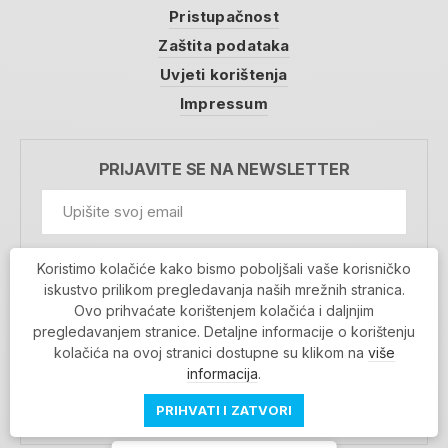
Pristupačnost
Zaštita podataka
Uvjeti korištenja
Impressum
PRIJAVITE SE NA NEWSLETTER
GDPR Information
Koristimo kolačiće kako bismo poboljšali vaše korisničko
Prihvaćam da se moji podaci spremaju u bazu
iskustvo prilikom pregledavanja naših mrežnih stranica.
podataka i koriste u svrhu slanja MojaRijeka
Ovo prihvaćate korištenjem kolačića i daljnjim
newslettera
pregledavanjem stranice. Detaljne informacije o korištenju
MOJARIJEKA NEWSLETTER
kolačića na ovoj stranici dostupne su klikom na
više
PRIJAVI SE
informacija
.
PRIHVATI I ZATVORI