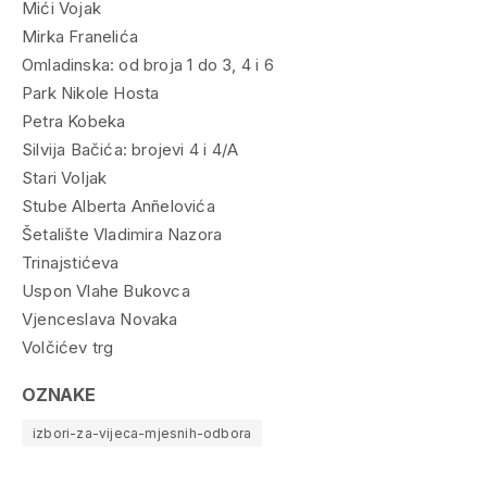
Mići Vojak
Mirka Franelića
Omladinska: od broja 1 do 3, 4 i 6
Park Nikole Hosta
Petra Kobeka
Silvija Bačića: brojevi 4 i 4/A
Stari Voljak
Stube Alberta Anñelovića
Šetalište Vladimira Nazora
Trinajstićeva
Uspon Vlahe Bukovca
Vjenceslava Novaka
Volčićev trg
OZNAKE
izbori-za-vijeca-mjesnih-odbora