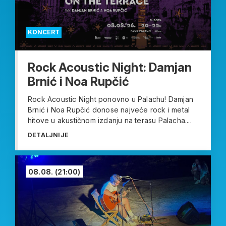
KONCERT
Rock Acoustic Night: Damjan
Brnić i Noa Rupčić
Rock Acoustic Night ponovno u Palachu! Damjan
Brnić i Noa Rupčić donose najveće rock i metal
hitove u akustičnom izdanju na terasu Palacha....
DETALJNIJE
08.08.
(21:00)