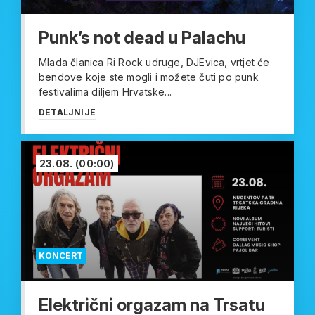
Punk’s not dead u Palachu
Mlada članica Ri Rock udruge, DJEvica, vrtjet će
bendove koje ste mogli i možete čuti po punk
festivalima diljem Hrvatske...
DETALJNIJE
23.08.
(00:00)
KONCERT
Električni orgazam na Trsatu