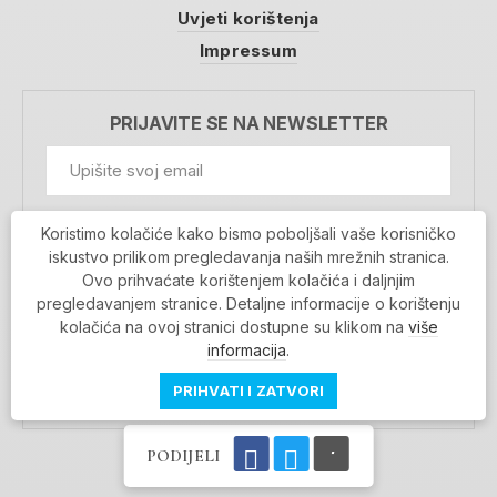
Uvjeti korištenja
Impressum
PRIJAVITE SE NA NEWSLETTER
GDPR Information
Koristimo kolačiće kako bismo poboljšali vaše korisničko
Prihvaćam da se moji podaci spremaju u bazu
iskustvo prilikom pregledavanja naših mrežnih stranica.
podataka i koriste u svrhu slanja MojaRijeka
Ovo prihvaćate korištenjem kolačića i daljnjim
newslettera
pregledavanjem stranice. Detaljne informacije o korištenju
MOJARIJEKA NEWSLETTER
kolačića na ovoj stranici dostupne su klikom na
više
PRIJAVI SE
informacija
.
PRIHVATI I ZATVORI
PODIJELI
Povratak na vrh