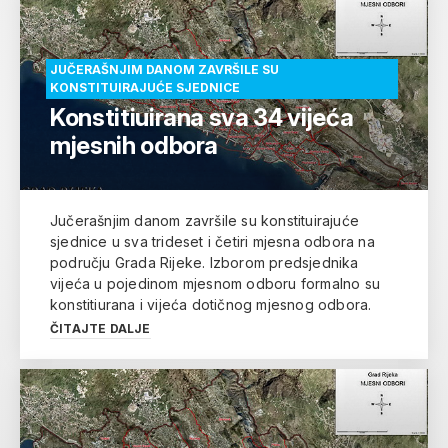
JUČERAŠNJIM DANOM ZAVRŠILE SU
KONSTITUIRAJUĆE SJEDNICE
Konstitiuirana sva 34 vijeća
mjesnih odbora
Jučerašnjim danom završile su konstituirajuće
sjednice u sva trideset i četiri mjesna odbora na
području Grada Rijeke. Izborom predsjednika
vijeća u pojedinom mjesnom odboru formalno su
konstitiurana i vijeća dotičnog mjesnog odbora.
ČITAJTE DALJE