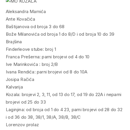
Aleksandra Mamića
Ante Kovačića
Baštijanova od broja 3 do 68
Bože Milanovića od broja 1 do 8/D i od broja 10 do 39
Brajšina
Finderleove stube: broj 1
Franca Prešerna: parni brojevi od 4 do 10
Ive Marinkovića : broj 2/B
Ivana Rendića: parni brojevi od 8 do 10A
Josipa Račića
Kalvarija
Kozala: brojevi 2, 3, 11, od 13 do 17, od 19 do 22A i neparni
brojevi od 25 do 33
Laginjina: od broja od 1 do 4 23, parni brojevi od 28 do 32
i od 36 do 38, 38/1, 38/A, 38/B, 38/C
Lorenzov prolaz