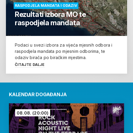
RASPODJELA MANDATA I ODAZIV
Rezultati izbora MO te
raspodjela mandata
Podaci u svezi izbora za vijeća mjesnih odbora i
raspodjela mandata po mjesnim odborima, te
odaziv birača po biračkim mjestima.
ČITAJTE DALJE
KALENDAR DOGAĐANJA
08.08.
(20:00)