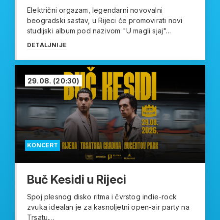
Električni orgazam, legendarni novovalni
beogradski sastav, u Rijeci će promovirati novi
studijski album pod nazivom "U magli sjaj"...
DETALJNIJE
29.08.
(20:30)
KONCERT
Buč Kesidi u Rijeci
Spoj plesnog disko ritma i čvrstog indie-rock
zvuka idealan je za kasnoljetni open-air party na
Trsatu....