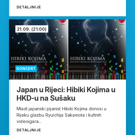
DETALJNIJE
21.09.
(21:00)
KONCERT
Japan u Rijeci: Hibiki Kojima u
HKD-u na Sušaku
Mladi japanski pijanist Hibiki Kojima donosi u
Rijeku glazbu Ryuichija Sakamota i kultnih
videoigara...
DETALJNIJE