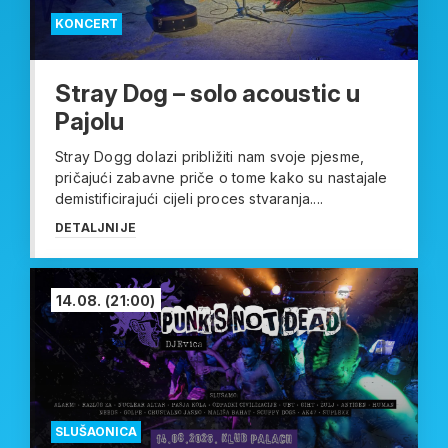
KONCERT
Stray Dog – solo acoustic u
Pajolu
Stray Dogg dolazi približiti nam svoje pjesme,
pričajući zabavne priče o tome kako su nastajale
demistificirajući cijeli proces stvaranja....
DETALJNIJE
14.08.
(21:00)
SLUŠAONICA