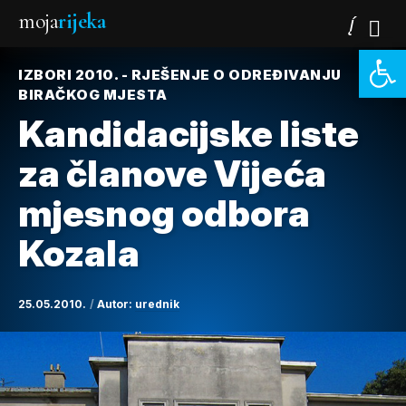
moja
rijeka
Open 
IZBORI 2010. - RJEŠENJE O ODREĐIVANJU
BIRAČKOG MJESTA
Kandidacijske liste
za članove Vijeća
mjesnog odbora
Kozala
25.05.2010.
Autor:
urednik