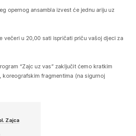
ašeg opernog ansambla izvest će jednu ariju uz
večeri u 20,00 sati ispričati priču vašoj djeci za
program “Zajc uz vas” zaključit ćemo kratkim
 koreografskim fragmentima (na sigurnoj
l. Zajca
,
a