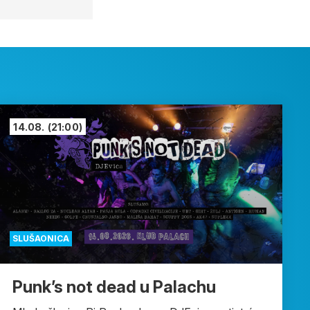
14.08.
(21:00)
SLUŠAONICA
Punk’s not dead u Palachu