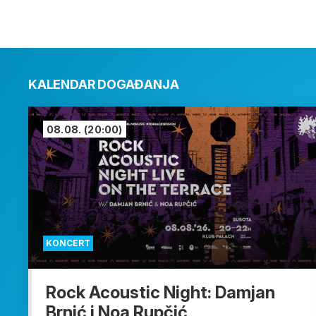
KALENDAR DOGAĐANJA
08.08.
(20:00)
KONCERT
Rock Acoustic Night: Damjan
Brnić i Noa Rupčić