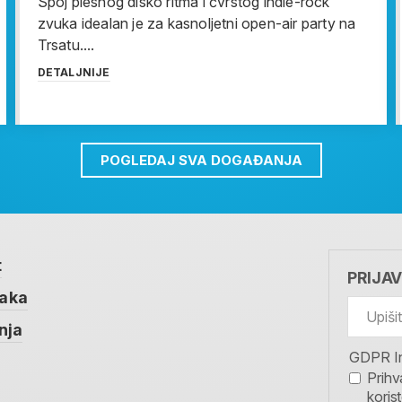
Spoj plesnog disko ritma i čvrstog indie-rock
zvuka idealan je za kasnoljetni open-air party na
Trsatu....
DETALJNIJE
POGLEDAJ SVA DOGAĐANJA
t
PRIJA
taka
nja
GDPR I
Prihv
koris