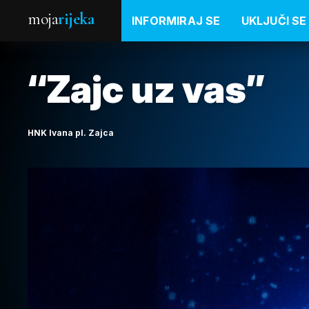
moja
rijeka
INFORMIRAJ SE
UKLJUČI SE
“Zajc uz vas”
HNK Ivana pl. Zajca