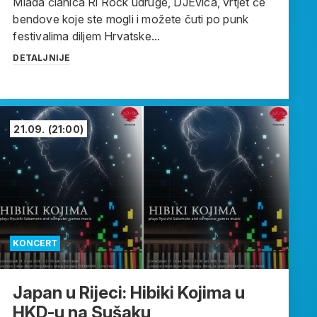
Mlada članica Ri Rock udruge, DJEvica, vrtjet će
bendove koje ste mogli i možete čuti po punk
festivalima diljem Hrvatske...
DETALJNIJE
21.09.
(21:00)
KONCERT
Japan u Rijeci: Hibiki Kojima u
HKD-u na Sušaku