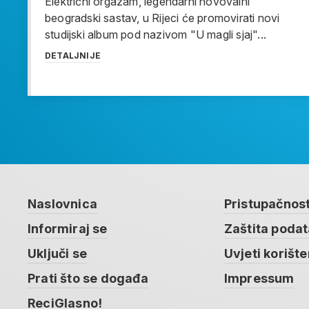
Električni orgazam, legendarni novovalni
beogradski sastav, u Rijeci će promovirati novi
studijski album pod nazivom "U magli sjaj"...
DETALJNIJE
Naslovnica
Pristupačnos
Informiraj se
Zaštita poda
Uključi se
Uvjeti korište
Prati što se događa
Impressum
ReciGlasno!