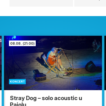
08.08.
(21:00)
KONCERT
Stray Dog – solo acoustic u
Pajolu