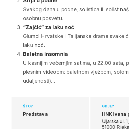
Arija u podne
Svakog dana u podne, solistica ili solist n
osobnu posvetu.
“Zajčić” za laku noć
Glumci Hrvatske i Talijanske drame svake će 
laku noć.
Baletna insomnia
U kasnijim večernjim satima, u 22,00 sata, 
plesnim videoom: baletnom vježbom, solom,
udaljenosti)…
ŠTO?
GDJE?
Predstava
HNK Ivana p
Uljarska ul. 1
51000 Rijek