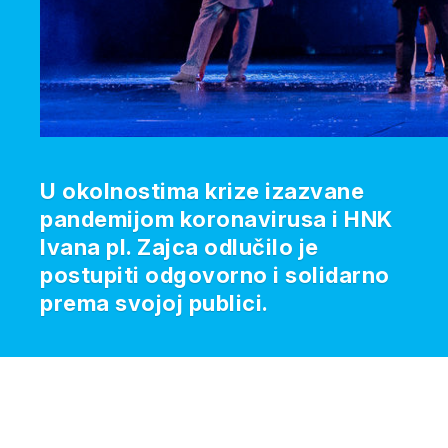
U okolnostima krize izazvane
pandemijom koronavirusa i HNK
Ivana pl. Zajca odlučilo je
postupiti odgovorno i solidarno
prema svojoj publici.