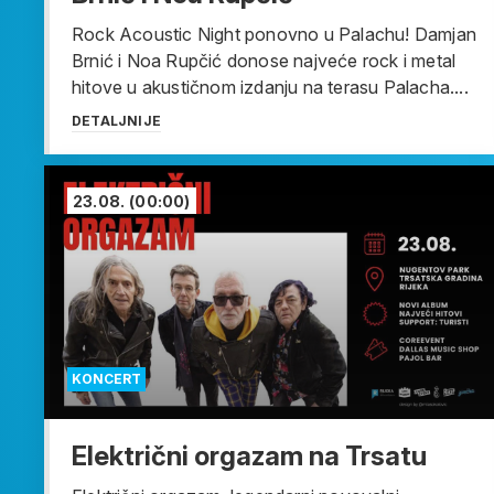
Rock Acoustic Night ponovno u Palachu! Damjan
Brnić i Noa Rupčić donose najveće rock i metal
hitove u akustičnom izdanju na terasu Palacha....
DETALJNIJE
23.08.
(00:00)
KONCERT
Električni orgazam na Trsatu