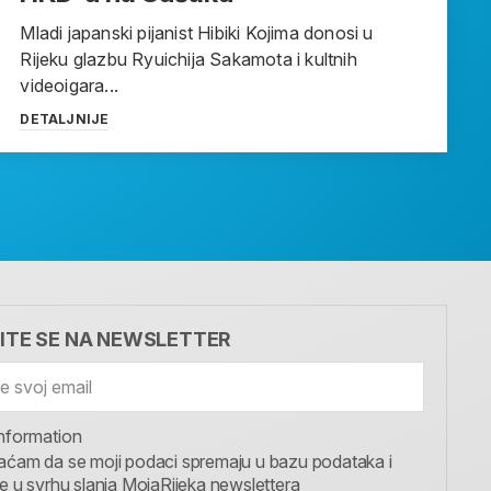
Mladi japanski pijanist Hibiki Kojima donosi u
Rijeku glazbu Ryuichija Sakamota i kultnih
videoigara...
DETALJNIJE
VITE SE NA NEWSLETTER
nformation
aćam da se moji podaci spremaju u bazu podataka i
te u svrhu slanja MojaRijeka newslettera