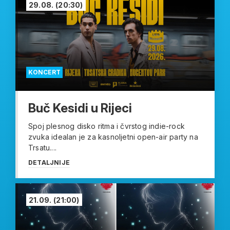
29.08.
(20:30)
KONCERT
Buč Kesidi u Rijeci
Spoj plesnog disko ritma i čvrstog indie-rock
zvuka idealan je za kasnoljetni open-air party na
Trsatu....
DETALJNIJE
21.09.
(21:00)