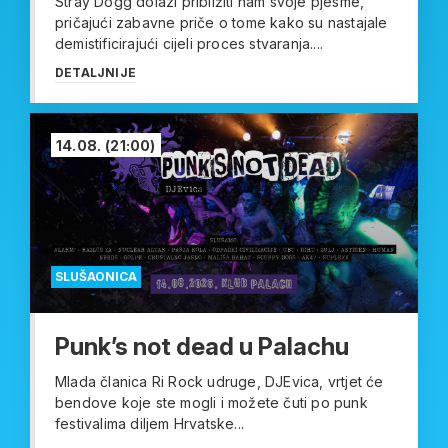
Stray Dogg dolazi približiti nam svoje pjesme,
pričajući zabavne priče o tome kako su nastajale
demistificirajući cijeli proces stvaranja....
DETALJNIJE
14.08.
(21:00)
SLUŠAONICA
Punk’s not dead u Palachu
Mlada članica Ri Rock udruge, DJEvica, vrtjet će
bendove koje ste mogli i možete čuti po punk
festivalima diljem Hrvatske...