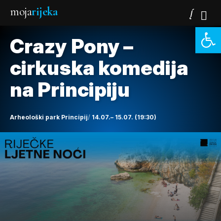
moja
rijeka
Open 
Crazy Pony –
cirkuska komedija
na Principiju
Arheološki park Principij
14.07.– 15.07. (19:30)