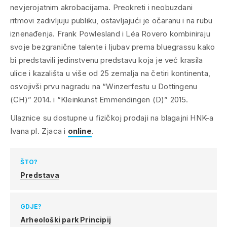
nevjerojatnim akrobacijama. Preokreti i neobuzdani
ritmovi zadivljuju publiku, ostavljajući je očaranu i na rubu
iznenađenja. Frank Powlesland i Léa Rovero kombiniraju
svoje bezgranične talente i ljubav prema bluegrassu kako
bi predstavili jedinstvenu predstavu koja je već krasila
ulice i kazališta u više od 25 zemalja na četiri kontinenta,
osvojivši prvu nagradu na “Winzerfestu u Dottingenu
(CH)” 2014. i “Kleinkunst Emmendingen (D)” 2015.
Ulaznice su dostupne u fizičkoj prodaji na blagajni HNK-a
Ivana pl. Zjaca i
online
.
ŠTO?
Predstava
GDJE?
Arheološki park Principij