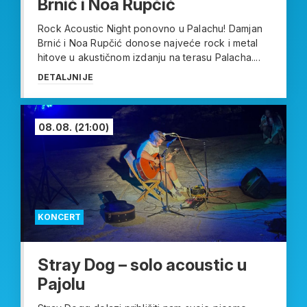
Brnić i Noa Rupčić
Rock Acoustic Night ponovno u Palachu! Damjan
Brnić i Noa Rupčić donose najveće rock i metal
hitove u akustičnom izdanju na terasu Palacha....
DETALJNIJE
08.08.
(21:00)
KONCERT
Stray Dog – solo acoustic u
Pajolu