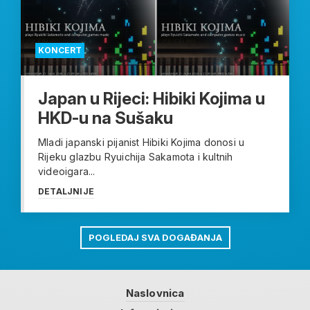
KONCERT
Japan u Rijeci: Hibiki Kojima u
HKD-u na Sušaku
Mladi japanski pijanist Hibiki Kojima donosi u
Rijeku glazbu Ryuichija Sakamota i kultnih
videoigara...
DETALJNIJE
POGLEDAJ SVA DOGAĐANJA
Naslovnica