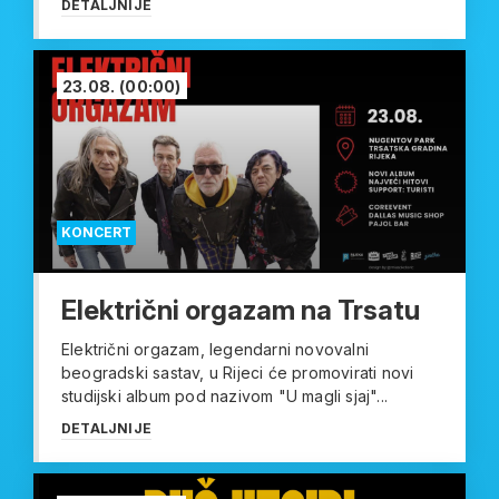
DETALJNIJE
23.08.
(00:00)
KONCERT
Električni orgazam na Trsatu
Električni orgazam, legendarni novovalni
beogradski sastav, u Rijeci će promovirati novi
studijski album pod nazivom "U magli sjaj"...
DETALJNIJE