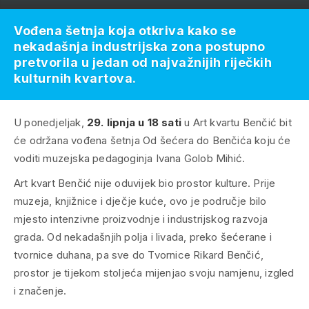
Vođena šetnja koja otkriva kako se
nekadašnja industrijska zona postupno
pretvorila u jedan od najvažnijih riječkih
kulturnih kvartova.
U ponedjeljak,
29. lipnja u 18 sati
u Art kvartu Benčić bit
će održana vođena šetnja
Od šećera do Benčića
koju će
voditi muzejska pedagoginja Ivana Golob Mihić.
Art kvart Benčić nije oduvijek bio prostor kulture. Prije
muzeja, knjižnice i dječje kuće, ovo je područje bilo
mjesto intenzivne proizvodnje i industrijskog razvoja
grada. Od nekadašnjih polja i livada, preko šećerane i
tvornice duhana, pa sve do Tvornice Rikard Benčić,
prostor je tijekom stoljeća mijenjao svoju namjenu, izgled
i značenje.