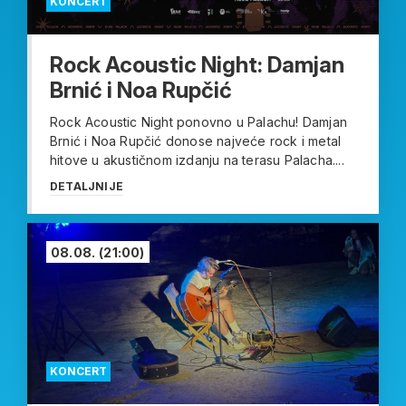
KONCERT
Rock Acoustic Night: Damjan
Brnić i Noa Rupčić
Rock Acoustic Night ponovno u Palachu! Damjan
Brnić i Noa Rupčić donose najveće rock i metal
hitove u akustičnom izdanju na terasu Palacha....
DETALJNIJE
08.08.
(21:00)
KONCERT