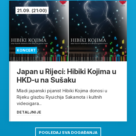
21.09.
(21:00)
KONCERT
Japan u Rijeci: Hibiki Kojima u
HKD-u na Sušaku
Mladi japanski pijanist Hibiki Kojima donosi u
Rijeku glazbu Ryuichija Sakamota i kultnih
videoigara...
DETALJNIJE
POGLEDAJ SVA DOGAĐANJA