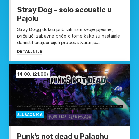
Stray Dog – solo acoustic u
Pajolu
Stray Dogg dolazi približiti nam svoje pjesme,
pričajući zabavne priče o tome kako su nastajale
demistificirajući cijeli proces stvaranja....
DETALJNIJE
14.08.
(21:00)
SLUŠAONICA
Punk’s not dead u Palachu