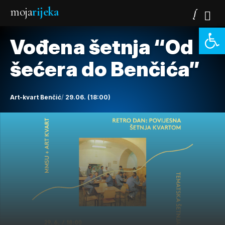
moja
rijeka
Open 
Vođena šetnja “Od
šećera do Benčića”
Art-kvart Benčić
29.06. (18:00)