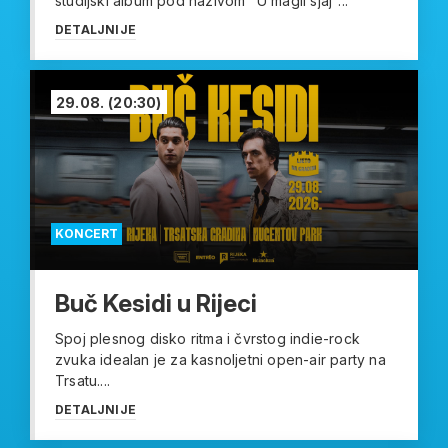
studijski album pod nazivom "U magli sjaj"...
DETALJNIJE
29.08.
(20:30)
KONCERT
Buč Kesidi u Rijeci
Spoj plesnog disko ritma i čvrstog indie-rock
zvuka idealan je za kasnoljetni open-air party na
Trsatu....
DETALJNIJE