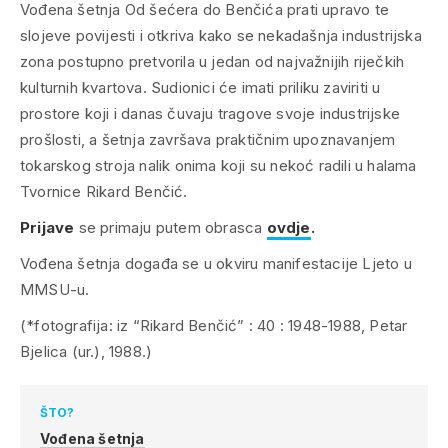
Vođena šetnja
Od šećera do Benčića
prati upravo te
slojeve povijesti i otkriva kako se nekadašnja industrijska
zona postupno pretvorila u jedan od najvažnijih riječkih
kulturnih kvartova. Sudionici će imati priliku zaviriti u
prostore koji i danas čuvaju tragove svoje industrijske
prošlosti, a šetnja završava praktičnim upoznavanjem
tokarskog stroja nalik onima koji su nekoć radili u halama
Tvornice Rikard Benčić.
Prijave
se primaju putem obrasca
ovdje
.
Vođena šetnja događa se u okviru manifestacije Ljeto u
MMSU-u.
(*fotografija: iz “Rikard Benčić” : 40 : 1948-1988, Petar
Bjelica (ur.), 1988.)
ŠTO?
Vođena šetnja