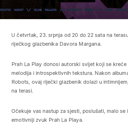
U četvrtak, 23. srpnja od 20 do 22 sata na terasu
riječkog glazbenika Davora Margana.
Prah La Play donosi autorski svijet koji se kreć
melodija i introspektivnih tekstura. Nakon alb
Robots, ovaj riječki glazbenik dolazi u intimnije
na terasi.
Očekuje vas nastup za sjesti, poslušati, malo se isk
emotivniji zvuk Prah La Playa.