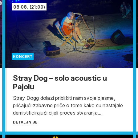
08.08.
(21:00)
KONCERT
Stray Dog – solo acoustic u
Pajolu
Stray Dogg dolazi približiti nam svoje pjesme,
pričajući zabavne priče o tome kako su nastajale
demistificirajući cijeli proces stvaranja....
DETALJNIJE