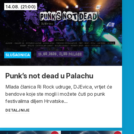
14.08.
(21:00)
SLUŠAONICA
Punk’s not dead u Palachu
Mlada članica Ri Rock udruge, DJEvica, vrtjet će
bendove koje ste mogli i možete čuti po punk
festivalima diljem Hrvatske...
DETALJNIJE