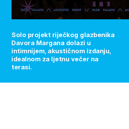
Solo projekt riječkog glazbenika
Davora Margana dolazi u
intimnijem, akustičnom izdanju,
idealnom za ljetnu večer na
terasi.