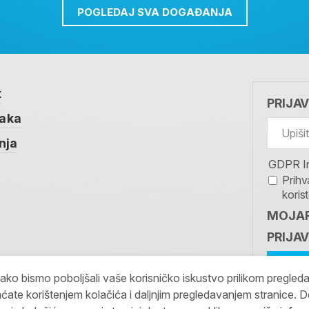
POGLEDAJ SVA DOGAĐANJA
t
PRIJA
taka
nja
GDPR I
Prihv
koris
MOJAR
PRIJAV
kako bismo poboljšali vaše korisničko iskustvo prilikom pregled
ćate korištenjem kolačića i daljnjim pregledavanjem stranice. D