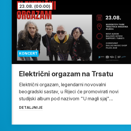
23.08.
(00:00)
KONCERT
Električni orgazam na Trsatu
Električni orgazam, legendarni novovalni
beogradski sastav, u Rijeci će promovirati novi
studijski album pod nazivom "U magli sjaj"...
DETALJNIJE