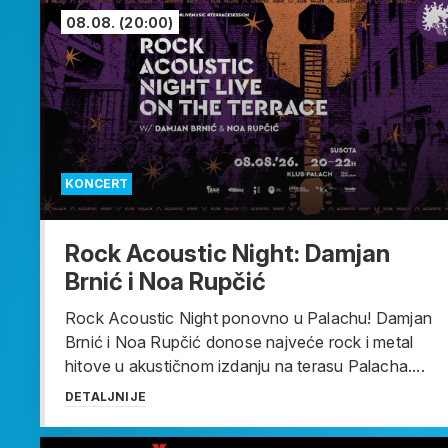
08.08.
(20:00)
KONCERT
Rock Acoustic Night: Damjan
Brnić i Noa Rupčić
Rock Acoustic Night ponovno u Palachu! Damjan
Brnić i Noa Rupčić donose najveće rock i metal
hitove u akustičnom izdanju na terasu Palacha....
DETALJNIJE