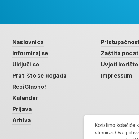
Naslovnica
Pristupačnos
Informiraj se
Zaštita poda
Uključi se
Uvjeti korište
Prati što se događa
Impressum
ReciGlasno!
Kalendar
Prijava
Arhiva
Koristimo kolačiće 
stranica. Ovo prihva