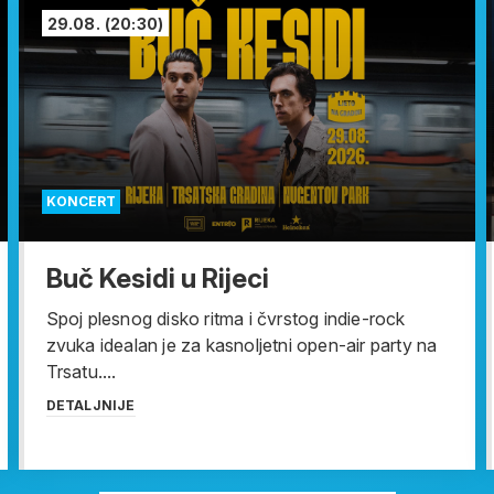
29.08.
(20:30)
KONCERT
Buč Kesidi u Rijeci
Spoj plesnog disko ritma i čvrstog indie-rock
zvuka idealan je za kasnoljetni open-air party na
Trsatu....
DETALJNIJE