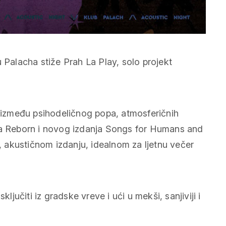
 Palacha stiže Prah La Play, solo projekt
e između psihodeličnog popa, atmosferičnih
uma Reborn i novog izdanja Songs for Humans and
m, akustičnom izdanju, idealnom za ljetnu večer
ljučiti iz gradske vreve i ući u mekši, sanjiviji i