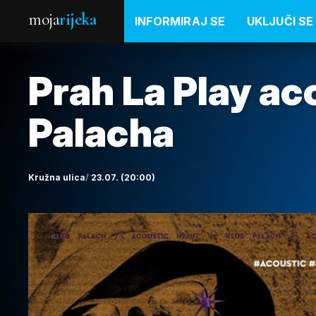
moja
rijeka
INFORMIRAJ SE
UKLJUČI SE
Prah La Play ac
Palacha
Kružna ulica
23.07. (20:00)