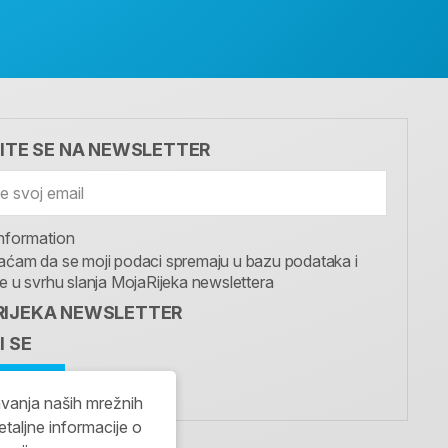
VITE SE NA NEWSLETTER
nformation
aćam da se moji podaci spremaju u bazu podataka i
te u svrhu slanja MojaRijeka newslettera
IJEKA NEWSLETTER
I SE
avanja naših mrežnih
etaljne informacije o