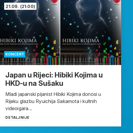
21.09.
(21:00)
KONCERT
Japan u Rijeci: Hibiki Kojima u
HKD-u na Sušaku
Mladi japanski pijanist Hibiki Kojima donosi u
Rijeku glazbu Ryuichija Sakamota i kultnih
videoigara...
DETALJNIJE