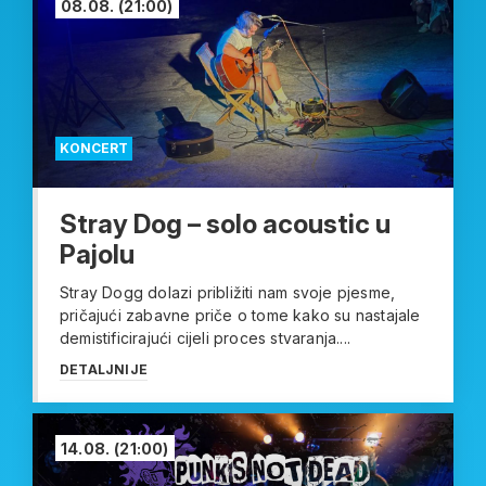
08.08.
(21:00)
KONCERT
Stray Dog – solo acoustic u
Pajolu
Stray Dogg dolazi približiti nam svoje pjesme,
pričajući zabavne priče o tome kako su nastajale
demistificirajući cijeli proces stvaranja....
DETALJNIJE
14.08.
(21:00)