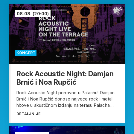
08.08.
(20:00)
KONCERT
Rock Acoustic Night: Damjan
Brnić i Noa Rupčić
Rock Acoustic Night ponovno u Palachu! Damjan
Brnić i Noa Rupčić donose najveće rock i metal
hitove u akustičnom izdanju na terasu Palacha....
DETALJNIJE