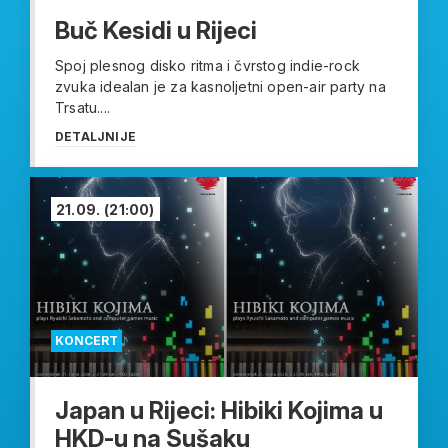
Buč Kesidi u Rijeci
Spoj plesnog disko ritma i čvrstog indie-rock
zvuka idealan je za kasnoljetni open-air party na
Trsatu....
DETALJNIJE
21.09.
(21:00)
KONCERT
Japan u Rijeci: Hibiki Kojima u
HKD-u na Sušaku