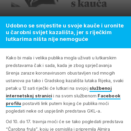
Udobno se smjestite u svoje kauče i uronite
u čarobni svijet kazališta, jer s riječkim
lutkarima ništa nije nemoguće
Kako bi mala i velika publika mogla uživati u lutkarskim
predstavama čak i sada, kada je zbog sprječavanja
širenja zaraze koronavirusom obustavljen rad mnogih
ustanova pa tako i Gradskog kazališta lutaka Rijeka, svaki
petak u 12 sati riječki će lutkari na svojoj
službenoj
internetskoj stranici
i na svom službenom
Facebook
profilu
postaviti link putem kojeg će publika moći
pogledati neke od uspješnih predstava GKL-a.
Od 10. do 17. travnja moći će se tako pogledati predstava
“Čarobna frula”, koju je osmislila i pripremila Almira