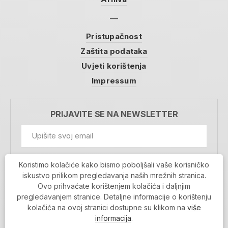
Pristupačnost
Zaštita podataka
Uvjeti korištenja
Impressum
PRIJAVITE SE NA NEWSLETTER
GDPR Information
Koristimo kolačiće kako bismo poboljšali vaše korisničko
Prihvaćam da se moji podaci spremaju u bazu
iskustvo prilikom pregledavanja naših mrežnih stranica.
podataka i koriste u svrhu slanja MojaRijeka
Ovo prihvaćate korištenjem kolačića i daljnjim
newslettera
pregledavanjem stranice. Detaljne informacije o korištenju
MOJARIJEKA NEWSLETTER
kolačića na ovoj stranici dostupne su klikom na
više
PRIJAVI SE
informacija
.