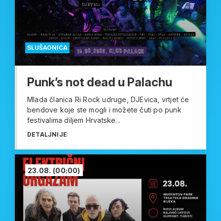
SLUŠAONICA
Punk’s not dead u Palachu
Mlada članica Ri Rock udruge, DJEvica, vrtjet će
bendove koje ste mogli i možete čuti po punk
festivalima diljem Hrvatske...
DETALJNIJE
23.08.
(00:00)