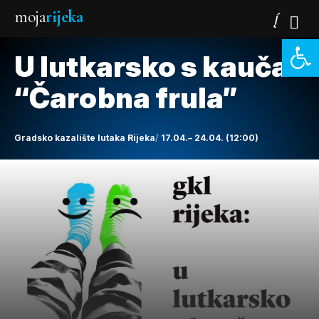
moja
rijeka
Open 
U lutkarsko s kauča:
“Čarobna frula”
Gradsko kazalište lutaka Rijeka
17.04.– 24.04. (12:00)