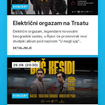
KONCERT
Električni orgazam na Trsatu
Električni orgazam, legendarni novovalni
beogradski sastav, u Rijeci će promovirati novi
studijski album pod nazivom "U magli sjaj"...
DETALJNIJE
29.08.
(20:30)
KONCERT