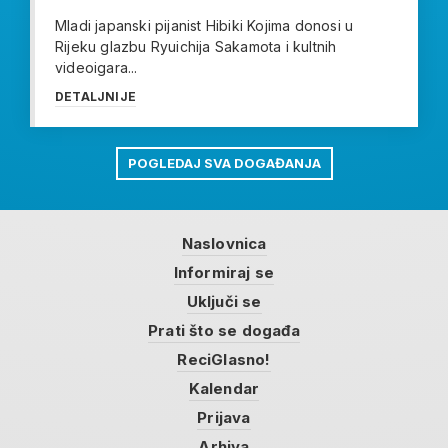
Mladi japanski pijanist Hibiki Kojima donosi u
Rijeku glazbu Ryuichija Sakamota i kultnih
videoigara...
DETALJNIJE
POGLEDAJ SVA DOGAĐANJA
Naslovnica
Informiraj se
Uključi se
Prati što se događa
ReciGlasno!
Kalendar
Prijava
Arhiva