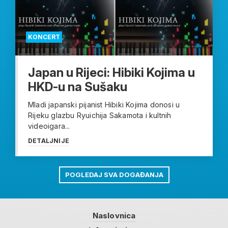
KONCERT
Japan u Rijeci: Hibiki Kojima u
HKD-u na Sušaku
Mladi japanski pijanist Hibiki Kojima donosi u
Rijeku glazbu Ryuichija Sakamota i kultnih
videoigara...
DETALJNIJE
POGLEDAJ SVA DOGAĐANJA
Naslovnica