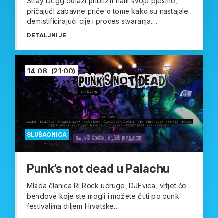
Stray Dogg dolazi približiti nam svoje pjesme,
pričajući zabavne priče o tome kako su nastajale
demistificirajući cijeli proces stvaranja....
DETALJNIJE
14.08.
(21:00)
SLUŠAONICA
Punk’s not dead u Palachu
Mlada članica Ri Rock udruge, DJEvica, vrtjet će
bendove koje ste mogli i možete čuti po punk
festivalima diljem Hrvatske...