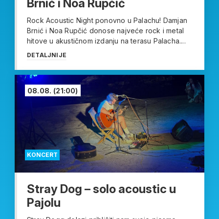
Brnić i Noa Rupčić
Rock Acoustic Night ponovno u Palachu! Damjan
Brnić i Noa Rupčić donose najveće rock i metal
hitove u akustičnom izdanju na terasu Palacha....
DETALJNIJE
08.08.
(21:00)
KONCERT
Stray Dog – solo acoustic u
Pajolu