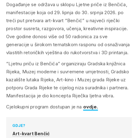
Događanje se održava u sklopu Ljetne priče iz Benčića,
manifestacije koja od 29. lipnja do 30. srpnja 2026. po
treći put pretvara art-kvart “Benčić” u najveći riječki
prostor susreta, razgovora, učenja, kreativne inspiracije.
Ove godine donosi više od 50 radionica za sve
generacije u širokom tematskom rasponu od osnaživanja
vlastitih retoričkih vještina do rukotvorstva i 3D printanja.
“Ljetnu priču iz Benčića” organiziraju Gradska knjižnica
Rijeka, Muzej moderne i suvremene umjetnosti, Gradsko
kazalište lutaka Rijeka, Art-kino i Muzej grada Rijeke uz
potporu Grada Rijeke te cijelog niza suradnika i partnera.
Manifestacija je dio koncepta Riječka ljetna vibra.
Cjelokupni program dostupan je na
ovdje.
GDJE?
Art-kvart Benčić