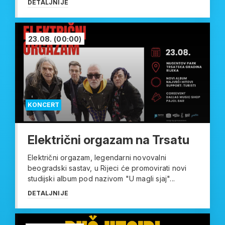
DETALJNIJE
23.08.
(00:00)
KONCERT
Električni orgazam na Trsatu
Električni orgazam, legendarni novovalni
beogradski sastav, u Rijeci će promovirati novi
studijski album pod nazivom "U magli sjaj"...
DETALJNIJE