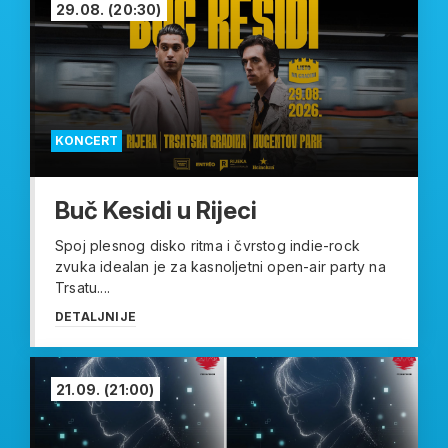
29.08.
(20:30)
KONCERT
Buč Kesidi u Rijeci
Spoj plesnog disko ritma i čvrstog indie-rock
zvuka idealan je za kasnoljetni open-air party na
Trsatu....
DETALJNIJE
21.09.
(21:00)