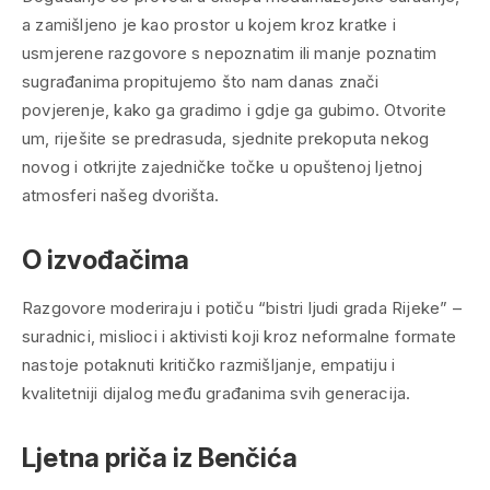
a zamišljeno je kao prostor u kojem kroz kratke i
usmjerene razgovore s nepoznatim ili manje poznatim
sugrađanima propitujemo što nam danas znači
povjerenje, kako ga gradimo i gdje ga gubimo. Otvorite
um, riješite se predrasuda, sjednite prekoputa nekog
novog i otkrijte zajedničke točke u opuštenoj ljetnoj
atmosferi našeg dvorišta.
O izvođačima
Razgovore moderiraju i potiču “bistri ljudi grada Rijeke” –
suradnici, mislioci i aktivisti koji kroz neformalne formate
nastoje potaknuti kritičko razmišljanje, empatiju i
kvalitetniji dijalog među građanima svih generacija.
Ljetna priča iz Benčića