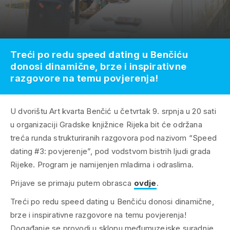
Treći po redu speed dating u Benčiću
donosi dinamične, brze i inspirativne
razgovore na temu povjerenja!
U dvorištu Art kvarta Benčić u četvrtak 9. srpnja u 20 sati
u organizaciji Gradske knjižnice Rijeka bit će održana
treća runda strukturiranih razgovora pod nazivom “Speed
dating #3: povjerenje”, pod vodstvom bistrih ljudi grada
Rijeke. Program je namijenjen mladima i odraslima.
Prijave se primaju putem obrasca
ovdje
.
Treći po redu speed dating u Benčiću donosi dinamične,
brze i inspirativne razgovore na temu povjerenja!
Događanje se provodi u sklopu međumuzejske suradnje,