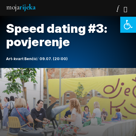
moja
rijeka
Open 
Speed dating #3:
povjerenje
Art-kvart Benčić
09.07. (20:00)