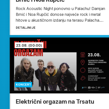
Rock Acoustic Night ponovno u Palachu! Damjan
Brnić i Noa Rupčić donose najveće rock i metal
hitove u akustičnom izdanju na terasu Palacha....
DETALJNIJE
23.08.
(00:00)
KONCERT
Električni orgazam na Trsatu