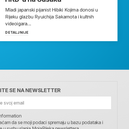
Mladi japanski pijanist Hibiki Kojima donosi u
Rijeku glazbu Ryuichija Sakamota i kultnih
videoigara...
DETALJNIJE
VITE SE NA NEWSLETTER
nformation
aćam da se moji podaci spremaju u bazu podataka i
te u svrhu slanja MojaRijeka newslettera