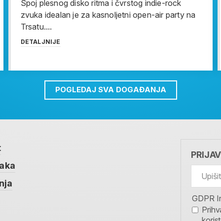
Spoj plesnog disko ritma i čvrstog indie-rock
zvuka idealan je za kasnoljetni open-air party na
Trsatu....
DETALJNIJE
POGLEDAJ SVA DOGAĐANJA
t
PRIJA
taka
nja
GDPR I
Prihv
koris