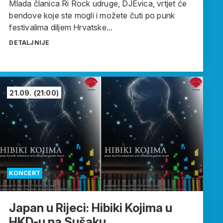
Mlada članica Ri Rock udruge, DJEvica, vrtjet će
bendove koje ste mogli i možete čuti po punk
festivalima diljem Hrvatske...
DETALJNIJE
21.09.
(21:00)
KONCERT
Japan u Rijeci: Hibiki Kojima u
HKD-u na Sušaku