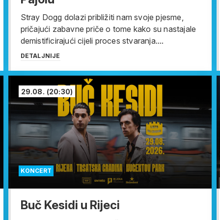
Stray Dogg dolazi približiti nam svoje pjesme,
pričajući zabavne priče o tome kako su nastajale
demistificirajući cijeli proces stvaranja....
DETALJNIJE
29.08.
(20:30)
KONCERT
Buč Kesidi u Rijeci