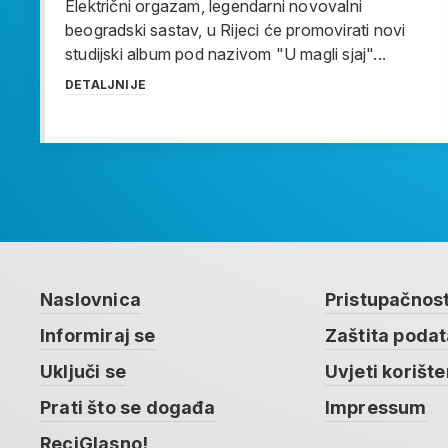
Električni orgazam, legendarni novovalni
beogradski sastav, u Rijeci će promovirati novi
studijski album pod nazivom "U magli sjaj"...
DETALJNIJE
Naslovnica
Pristupačnos
Informiraj se
Zaštita poda
Uključi se
Uvjeti korište
Prati što se događa
Impressum
ReciGlasno!