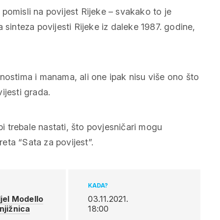
pomisli na povijest Rijeke
–
svakako to je
a sinteza povijesti Rijeke iz daleke 1987. godine,
ednostima i manama,
ali one ipak nisu više ono što
vijesti grada.
bi trebale nastati, što povjesničari mogu
eta “Sata za povijest”.
KADA?
djel Modello
03.11.2021.
njižnica
18:00