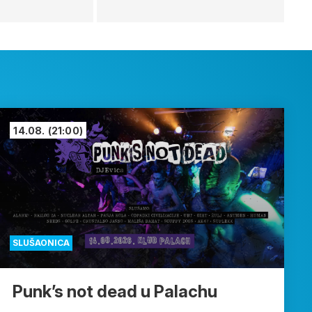
14.08.
(21:00)
SLUŠAONICA
Punk’s not dead u Palachu