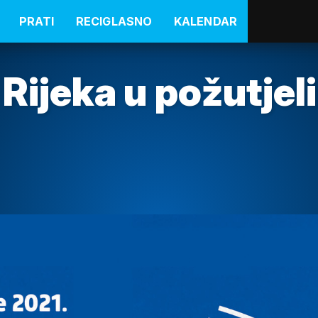
PRATI
RECIGLASNO
KALENDAR
 Rijeka u požutjel