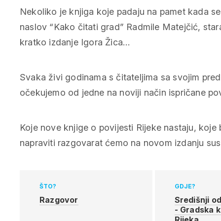
Nekoliko je knjiga koje padaju na pamet kada se 
naslov “Kako
čitati grad” Radmile Matejčić, star
kratko izdanje Igora Žica…
Svaka živi godinama s čitateljima sa svojim pr
očekujemo od jedne na noviji način ispričane po
Koje nove knjige o povijesti Rijeke nastaju, koje 
napraviti razgovarat ćemo na novom izdanju susr
ŠTO?
GDJE?
Razgovor
Središnji o
- Gradska k
Rijeka