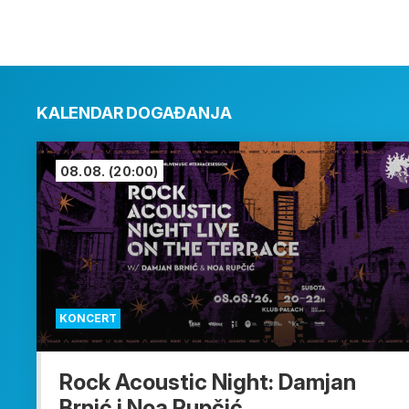
KALENDAR DOGAĐANJA
08.08.
(20:00)
KONCERT
Rock Acoustic Night: Damjan
Brnić i Noa Rupčić