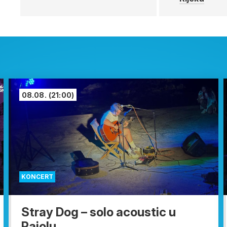
08.08.
(21:00)
KONCERT
Stray Dog – solo acoustic u
Pajolu