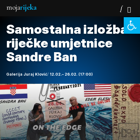
moja
rijeka
Open 
Samostalna izložba
riječke umjetnice
Sandre Ban
Galerija Juraj Klović
12.02.– 26.02. (17:00)