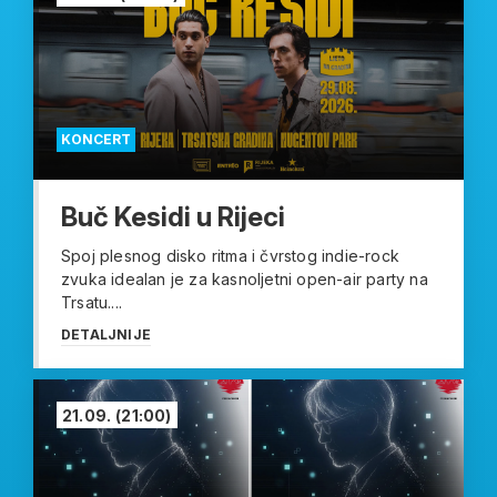
KONCERT
Buč Kesidi u Rijeci
Spoj plesnog disko ritma i čvrstog indie-rock
zvuka idealan je za kasnoljetni open-air party na
Trsatu....
DETALJNIJE
21.09.
(21:00)