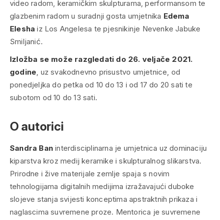
video radom, keramičkim skulpturama, performansom te
glazbenim radom u suradnji gosta umjetnika
Edema
Elesha
iz Los Angelesa te pjesnikinje Nevenke Jabuke
Smiljanić.
Izložba se može razgledati do 26. veljače 2021.
godine
, uz svakodnevno prisustvo umjetnice, od
ponedjeljka do petka od 10 do 13 i od 17 do 20 sati te
subotom od 10 do 13 sati.
O autorici
Sandra Ban
interdisciplinarna je umjetnica uz dominaciju
kiparstva kroz medij keramike i skulpturalnog slikarstva.
Prirodne i žive materijale zemlje spaja s novim
tehnologijama digitalnih medijima izražavajući duboke
slojeve stanja svijesti konceptima apstraktnih prikaza i
naglascima suvremene proze. Mentorica je suvremene