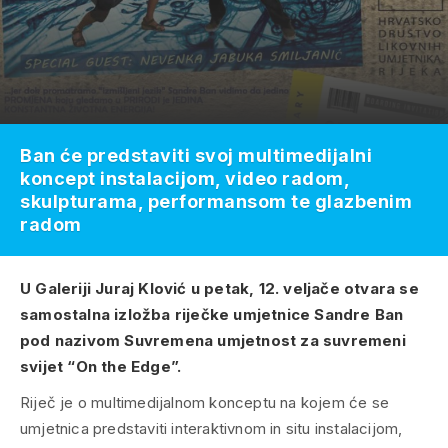
Ban će predstaviti svoj multimedijalni
koncept instalacijom, video radom,
skulpturama, performansom te glazbenim
radom
U Galeriji Juraj Klović u petak, 12. veljače otvara se
samostalna izložba riječke umjetnice Sandre Ban
pod nazivom Suvremena umjetnost za suvremeni
svijet “On the Edge”.
Riječ je o multimedijalnom konceptu na kojem će se
umjetnica predstaviti interaktivnom in situ instalacijom,