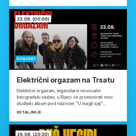
23.08.
(00:00)
KONCERT
Električni orgazam na Trsatu
Električni orgazam, legendarni novovalni
beogradski sastav, u Rijeci će promovirati novi
studijski album pod nazivom "U magli sjaj"...
DETALJNIJE
29.08.
(20:30)