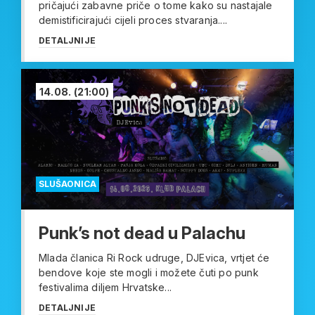
pričajući zabavne priče o tome kako su nastajale
demistificirajući cijeli proces stvaranja....
DETALJNIJE
14.08.
(21:00)
SLUŠAONICA
Punk’s not dead u Palachu
Mlada članica Ri Rock udruge, DJEvica, vrtjet će
bendove koje ste mogli i možete čuti po punk
festivalima diljem Hrvatske...
DETALJNIJE