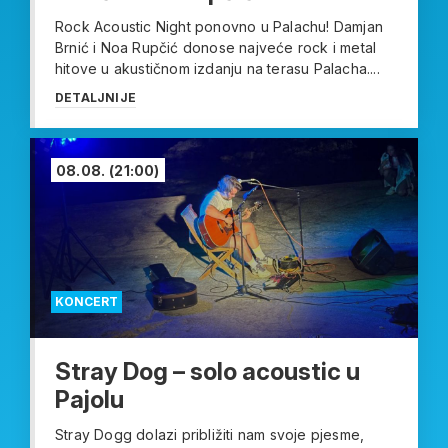
Rock Acoustic Night ponovno u Palachu! Damjan
Brnić i Noa Rupčić donose najveće rock i metal
hitove u akustičnom izdanju na terasu Palacha....
DETALJNIJE
08.08.
(21:00)
KONCERT
Stray Dog – solo acoustic u
Pajolu
Stray Dogg dolazi približiti nam svoje pjesme,