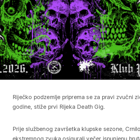
Riječko podzemlje priprema se za pravi zvučni zid
godine, stiže prvi Rijeka Death Gig.
Prije službenog završetka klupske sezone, Crnilo 
ekstremnog zvuka osigurali večer ispunjenu brut