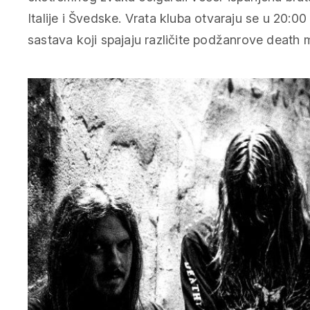
Italije i Švedske. Vrata kluba otvaraju se u 20:00
sastava koji spajaju različite podžanrove death 