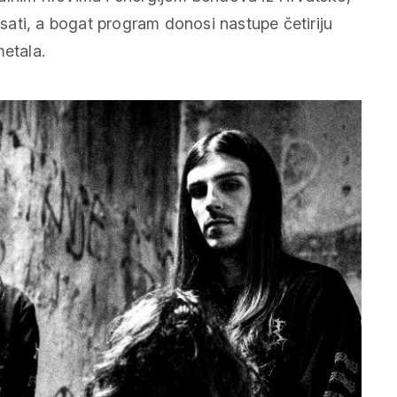
 sati, a bogat program donosi nastupe četiriju
metala.