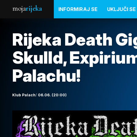
moja
rijeka
INFORMIRAJ SE
UKLJUČI SE
Rijeka Death Gig
Skulld, Expiriu
Palachu!
Klub Palach
06.06. (20:00)