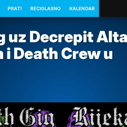
PRATI
RECIGLASNO
KALENDAR
 uz Decrepit Alta
m i Death Crew u