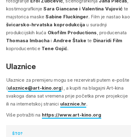
fotografije
Erol Zubčević
, scenografkinja
Jana Plećaš
,
kostimografkinje
Sara Giancane i Valentina Vujović
te
majstorica maske
Sabine Fluckinger
. Film je nastao kao
švicarsko-hrvatska koprodukcija
u suradnji
produkcijskih kuća
Okofilm Productions
, producenata
Thomasa Imbacha
i
Andree Štake
te
Dinaridi Film
koproducentice
Tene Gojić
.
Ulaznice
Ulaznice za premijeru mogu se rezervirati putem e-pošte
(
ulaznice@art-kino.org
), a kupiti na blagajni Art-kina
svakoga dana sat vremena prije početka prve projekcije
ili na internetskoj stranici
ulaznice.hr
.
Više potražiti na
https://www.art-kino.org
ŠTO?