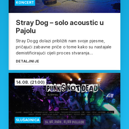
KONCERT
Stray Dog – solo acoustic u
Pajolu
Stray Dogg dolazi približiti nam svoje pjesme,
pričajući zabavne priče o tome kako su nastajale
demistificirajući cijeli proces stvaranja....
DETALJNIJE
14.08.
(21:00)
SLUŠAONICA