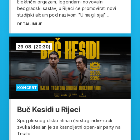
Električni orgazam, legendarni novovalni
beogradski sastav, u Rijeci će promovirati novi
studijski album pod nazivom "U magli sjaj"...
DETALJNIJE
29.08.
(20:30)
KONCERT
Buč Kesidi u Rijeci
Spoj plesnog disko ritma i čvrstog indie-rock
zvuka idealan je za kasnoljetni open-air party na
Trsatu....