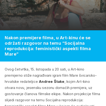
Nakon premijere filma, u Art-kinu će se
održati razgovor na temu “Socijalna
reprodukcija: feministički aspekti filma
Mare”
Ovog četvrtka, 15. listopada u 20 sati, u Art-kino
premijerno stiže nagrađivani igrani film
Mare
švicarsko-
hrvatske redateljice
Andree Štake
, kojim Art-kino
otvara novu, jesensku sezonu domaćih premijera, uz
gostovanje članova filmske ekipe. Nakon projekcije filma
slijedi razgovor na temu
Socijalna reprodukcija: