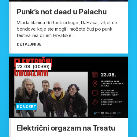
Punk’s not dead u Palachu
Mlada članica Ri Rock udruge, DJEvica, vrtjet će
bendove koje ste mogli i možete čuti po punk
festivalima diljem Hrvatske...
DETALJNIJE
23.08.
(00:00)
KONCERT
Električni orgazam na Trsatu