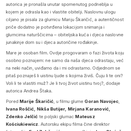
autorica je pronašla unutar spomenutog podneblja u
kojem je odrasla kao i vlastite obitelji. Naslovnu ulogu
ciljano je pisala za glumicu Mariju Škaričić, a autentičnost
priče dodatno je potvrđena lokacijom snimanja i
glumcima naturščicima – obiteljska kuća i djeca naslovne
junakinje dom su i djeca autoričine rođakinje.
Mare je osoban film. Ovdje progovaram o fazi života koju
osobno poznajem: ne samo da naša djeca odrastaju, već
na neki način, uviđamo da i mi odrastamo. Odjednom se
pitaš poznaješ li uistinu ljude s kojima živiš. Čuju li te oni?
Voli li te vlastiti muž? Je li tvoj život uistinu tvoj?
, dodaje
autorica Andrea Štaka.
Pored
Marije Škaričić
, u filmu glume
Goran Navojec
,
Ivana Roščić, Nikša Butijer, Mirjana Karanović,
Zdenko Jelčić
te poljski glumac
Mateusz
Kościukiewicz
. Autorsku ekipu filma čine direktor