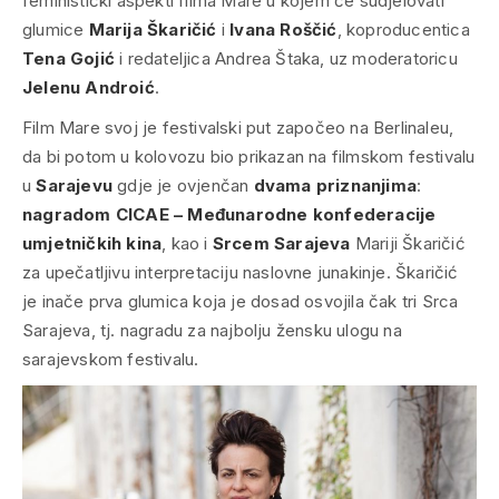
feministički aspekti filma Mare
u kojem će sudjelovati
glumice
Marija Škaričić
i
Ivana Roščić
, koproducentica
Tena Gojić
i redateljica Andrea Štaka, uz moderatoricu
Jelenu Androić
.
Film
Mare
svoj je festivalski put započeo na Berlinaleu,
da bi potom u kolovozu bio prikazan na filmskom festivalu
u
Sarajevu
gdje je ovjenčan
dvama priznanjima
:
nagradom CICAE – Međunarodne konfederacije
umjetničkih kina
, kao i
Srcem Sarajeva
Mariji Škaričić
za upečatljivu interpretaciju naslovne junakinje. Škaričić
je inače prva glumica koja je dosad osvojila čak tri Srca
Sarajeva, tj. nagradu za najbolju žensku ulogu na
sarajevskom festivalu.