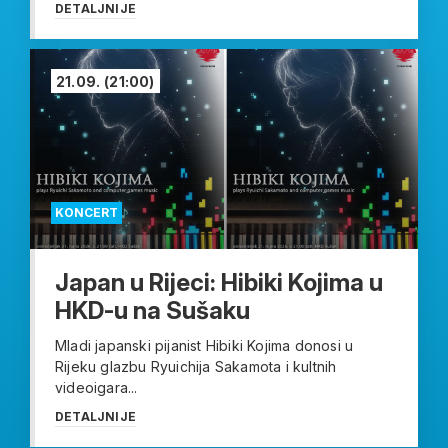
DETALJNIJE
21.09.
(21:00)
KONCERT
Japan u Rijeci: Hibiki Kojima u
HKD-u na Sušaku
Mladi japanski pijanist Hibiki Kojima donosi u
Rijeku glazbu Ryuichija Sakamota i kultnih
videoigara...
DETALJNIJE