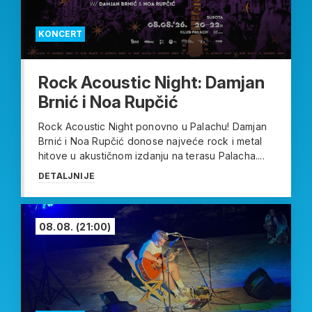
KONCERT
Rock Acoustic Night: Damjan
Brnić i Noa Rupčić
Rock Acoustic Night ponovno u Palachu! Damjan
Brnić i Noa Rupčić donose najveće rock i metal
hitove u akustičnom izdanju na terasu Palacha....
DETALJNIJE
08.08.
(21:00)