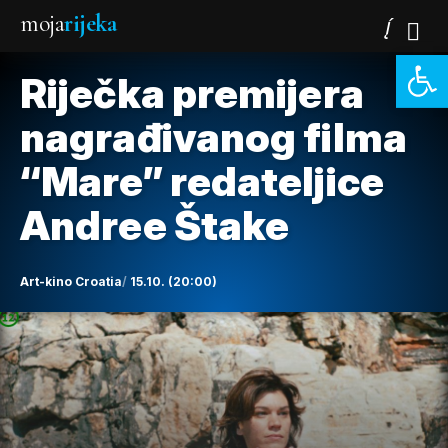
moja
rijeka
Open 
Riječka premijera
nagrađivanog filma
“Mare” redateljice
Andree Štake
Art-kino Croatia
15.10. (20:00)