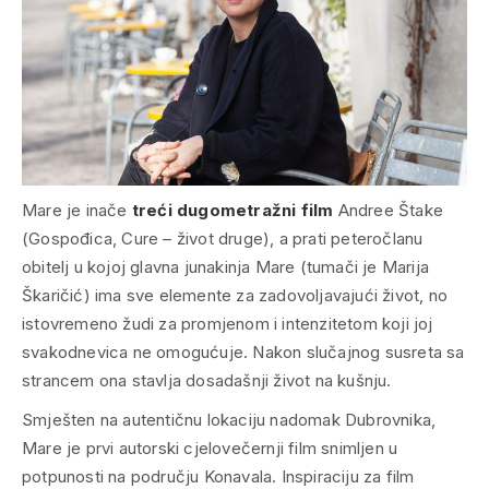
Mare je inače
treći dugometražni film
Andree Štake
(
Gospođica, Cure – život druge
), a prati peteročlanu
obitelj u kojoj glavna junakinja Mare (tumači je Marija
Škaričić) ima sve elemente za zadovoljavajući život, no
istovremeno žudi za promjenom i intenzitetom koji joj
svakodnevica ne omogućuje. Nakon slučajnog susreta sa
strancem ona stavlja dosadašnji život na kušnju.
Smješten na autentičnu lokaciju nadomak Dubrovnika,
Mare
je prvi autorski cjelovečernji film snimljen u
potpunosti na području Konavala. Inspiraciju za film