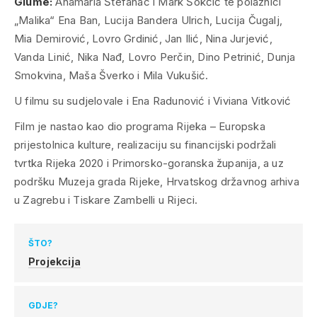
Glume:
Anamaria Štefanac i Mark Šokčić te polaznici
„Malika“ Ena Ban, Lucija Bandera Ulrich, Lucija Čugalj,
Mia Demirović, Lovro Grdinić, Jan Ilić, Nina Jurjević,
Vanda Linić, Nika Nađ, Lovro Perčin, Dino Petrinić, Dunja
Smokvina, Maša Šverko i Mila Vukušić.
U filmu su sudjelovale i Ena Radunović i Viviana Vitković
Film je nastao kao dio programa Rijeka – Europska
prijestolnica kulture, realizaciju su financijski podržali
tvrtka Rijeka 2020 i Primorsko-goranska županija, a uz
podršku Muzeja grada Rijeke, Hrvatskog državnog arhiva
u Zagrebu i Tiskare Zambelli u Rijeci.
ŠTO?
Projekcija
GDJE?