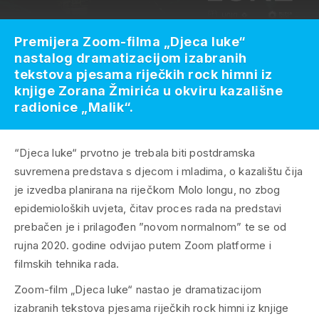
Premijera Zoom-filma „Djeca luke“
nastalog dramatizacijom izabranih
tekstova pjesama riječkih rock himni iz
knjige Zorana Žmirića u okviru kazališne
radionice „Malik“.
“Djeca luke“ prvotno je trebala biti postdramska
suvremena predstava s djecom i mladima, o kazalištu čija
je izvedba planirana na riječkom Molo longu, no zbog
epidemioloških uvjeta, čitav proces rada na predstavi
prebačen je i prilagođen ”novom normalnom” te se od
rujna 2020. godine odvijao putem Zoom platforme i
filmskih tehnika rada.
Zoom-film „Djeca luke“ nastao je dramatizacijom
izabranih tekstova pjesama riječkih rock himni iz knjige