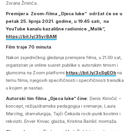
Zorana Žmirića.
Premijera Zoom-filma „Djeca luke“ održat će se u
petak 25. lipnja 2021. godine, u 19.45 sati, na
YouTube kanalu kazališne radionice „Malik“,
https://bit.ly/35yrBAM
Film traje 70 minuta
Nakon zajedničkog gledanja premijere filma, u 21.00 sat,
organiziran je online susret publike s autorskim timom i
glumcima na Zoom platformi
https://bit.ly/3cSgEOh
na
temu filma, njegovih specifičnosti i specifičnosti trenutka
u kojem je nastao.
Autorski tim filma „Djeca luke“ čine
: Denis Kirinčić –
koncept, režija/dramska pedagogija i snimanje, Laura
Marchig, dramaturgija, Tajči Čekada rock-punk kostimi i
rekviziti. Enver Krivac glazba, Kristina Barišić montaža.