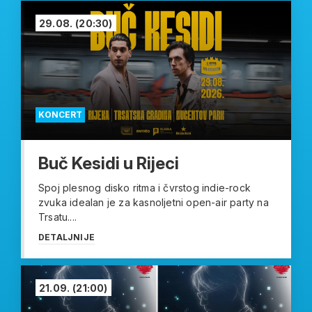
29.08.
(20:30)
KONCERT
Buč Kesidi u Rijeci
Spoj plesnog disko ritma i čvrstog indie-rock
zvuka idealan je za kasnoljetni open-air party na
Trsatu....
DETALJNIJE
21.09.
(21:00)