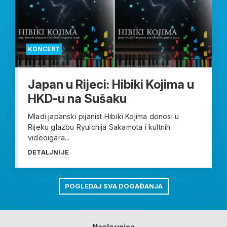
KONCERT
Japan u Rijeci: Hibiki Kojima u
HKD-u na Sušaku
Mladi japanski pijanist Hibiki Kojima donosi u
Rijeku glazbu Ryuichija Sakamota i kultnih
videoigara...
DETALJNIJE
POGLEDAJ SVA DOGAĐANJA
Naslovnica