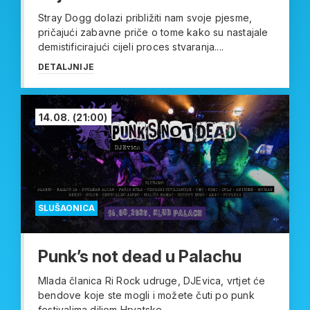
Stray Dogg dolazi približiti nam svoje pjesme,
pričajući zabavne priče o tome kako su nastajale
demistificirajući cijeli proces stvaranja....
DETALJNIJE
14.08.
(21:00)
SLUŠAONICA
Punk’s not dead u Palachu
Mlada članica Ri Rock udruge, DJEvica, vrtjet će
bendove koje ste mogli i možete čuti po punk
festivalima diljem Hrvatske...