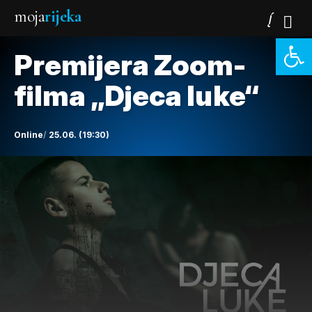
moja
rijeka
Open 
Premijera Zoom-
filma „Djeca luke“
Online
25.06. (19:30)