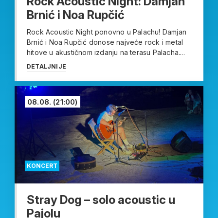
Rock Acoustic Night: Damjan
Brnić i Noa Rupčić
Rock Acoustic Night ponovno u Palachu! Damjan
Brnić i Noa Rupčić donose najveće rock i metal
hitove u akustičnom izdanju na terasu Palacha....
DETALJNIJE
08.08.
(21:00)
KONCERT
Stray Dog – solo acoustic u
Pajolu