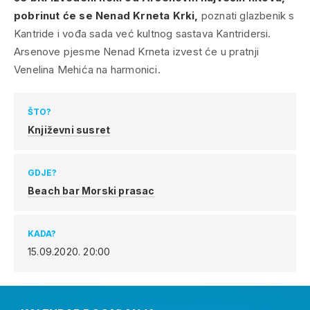
pobrinut će se Nenad Krneta Krki,
poznati glazbenik s
Kantride i vođa sada već kultnog sastava Kantridersi.
Arsenove pjesme Nenad Krneta izvest će u pratnji
Venelina Mehića na harmonici.
ŠTO?
Književni susret
GDJE?
Beach bar Morski prasac
KADA?
15.09.2020.
20:00