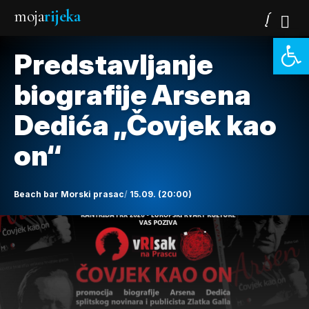
moja
rijeka
Open 
Predstavljanje
biografije Arsena
Dedića „Čovjek kao
on“
Beach bar Morski prasac
15.09. (20:00)