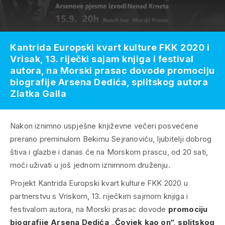
Kantrida Europski kvart kulture FKK 2020 i
Vrisak, 13. riječki sajam knjiga i festival
autora, na Morski prasac dovode promociju
biografije Arsena Dedića, splitskog autora
Zlatka Galla
Nakon iznimno uspješne književne večeri posvećene
prerano preminulom Bekimu Sejranoviću, ljubitelji dobrog
štiva i glazbe i danas će na Morskom prascu, od 20 sati,
moći uživati u još jednom iznimnom druženju.
Projekt Kantrida Europski kvart kulture FKK 2020 u
partnerstvu s Vriskom, 13. riječkim sajmom knjiga i
festivalom autora, na Morski prasac dovode
promociju
biografije Arsena Dedića „Čovjek kao on“, splitskog