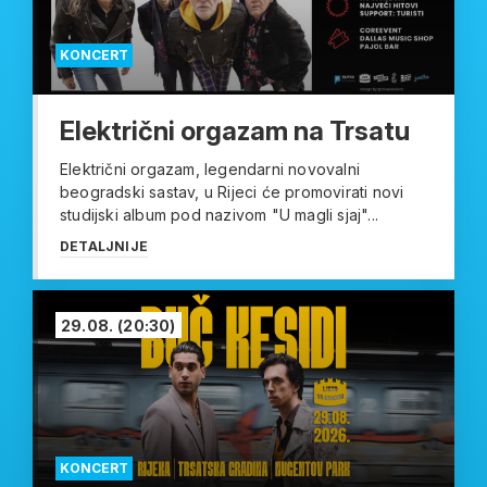
KONCERT
Električni orgazam na Trsatu
Električni orgazam, legendarni novovalni
beogradski sastav, u Rijeci će promovirati novi
studijski album pod nazivom "U magli sjaj"...
DETALJNIJE
29.08.
(20:30)
KONCERT