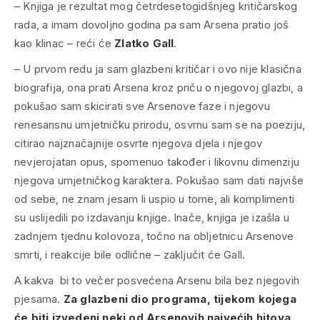
–
Knjiga je rezultat mog četrdesetogidšnjeg kritičarskog
rada, a imam dovoljno godina pa sam Arsena pratio još
kao klinac
– reći će
Zlatko Gall
.
–
U prvom redu ja sam glazbeni kritičar i ovo nije klasična
biografija, ona prati Arsena kroz priču o njegovoj glazbi, a
pokušao sam skicirati sve Arsenove faze i njegovu
renesansnu umjetničku prirodu, osvrnu sam se na poeziju,
citirao najznačajnije osvrte njegova djela i njegov
nevjerojatan opus, spomenuo također i likovnu dimenziju
njegova umjetničkog karaktera. Pokušao sam dati najviše
od sebe, ne znam jesam li uspio u tome, ali komplimenti
su uslijedili po izdavanju knjige. Inače, knjiga je izašla u
zadnjem tjednu kolovoza, točno na obljetnicu Arsenove
smrti, i reakcije bile odlične
– zaključit će Gall.
A kakva bi to večer posvećena Arsenu bila bez njegovih
pjesama.
Za glazbeni dio programa, tijekom kojega
će biti izvedeni neki od Arsenovih najvećih hitova,