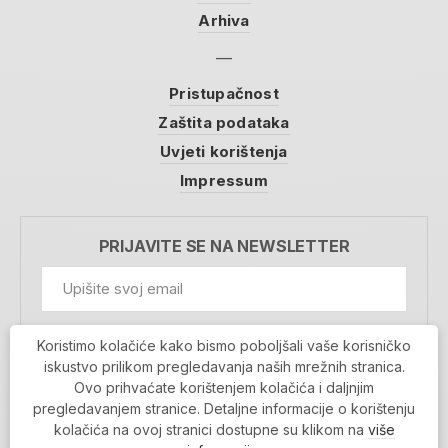
Arhiva
Pristupačnost
Zaštita podataka
Uvjeti korištenja
Impressum
PRIJAVITE SE NA NEWSLETTER
GDPR Information
Koristimo kolačiće kako bismo poboljšali vaše korisničko
Prihvaćam da se moji podaci spremaju u bazu
iskustvo prilikom pregledavanja naših mrežnih stranica.
podataka i koriste u svrhu slanja MojaRijeka
Ovo prihvaćate korištenjem kolačića i daljnjim
newslettera
pregledavanjem stranice. Detaljne informacije o korištenju
MOJARIJEKA NEWSLETTER
kolačića na ovoj stranici dostupne su klikom na
više