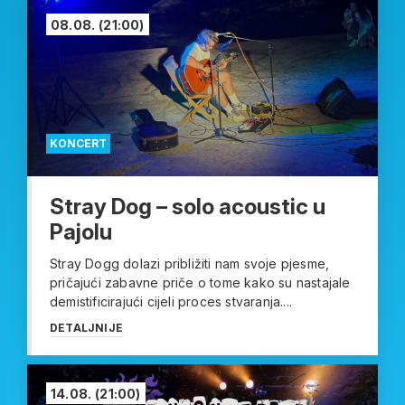
08.08.
(21:00)
KONCERT
Stray Dog – solo acoustic u
Pajolu
Stray Dogg dolazi približiti nam svoje pjesme,
pričajući zabavne priče o tome kako su nastajale
demistificirajući cijeli proces stvaranja....
DETALJNIJE
14.08.
(21:00)