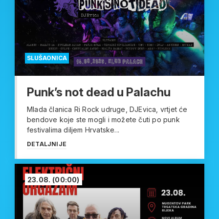
SLUŠAONICA
Punk’s not dead u Palachu
Mlada članica Ri Rock udruge, DJEvica, vrtjet će
bendove koje ste mogli i možete čuti po punk
festivalima diljem Hrvatske...
DETALJNIJE
23.08.
(00:00)