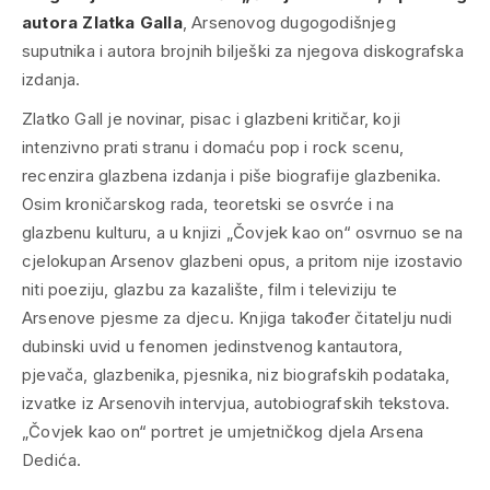
autora Zlatka Galla
, Arsenovog dugogodišnjeg
suputnika i autora brojnih bilješki za njegova diskografska
izdanja.
Zlatko Gall je novinar, pisac i glazbeni kritičar, koji
intenzivno prati stranu i domaću pop i rock scenu,
recenzira glazbena izdanja i piše biografije glazbenika.
Osim kroničarskog rada, teoretski se osvrće i na
glazbenu kulturu, a u knjizi „Čovjek kao on“ osvrnuo se na
cjelokupan Arsenov glazbeni opus, a pritom nije izostavio
niti poeziju, glazbu za kazalište, film i televiziju te
Arsenove pjesme za djecu. Knjiga također čitatelju nudi
dubinski uvid u fenomen jedinstvenog kantautora,
pjevača, glazbenika, pjesnika, niz biografskih podataka,
izvatke iz Arsenovih intervjua, autobiografskih tekstova.
„Čovjek kao on“ portret je umjetničkog djela Arsena
Dedića.