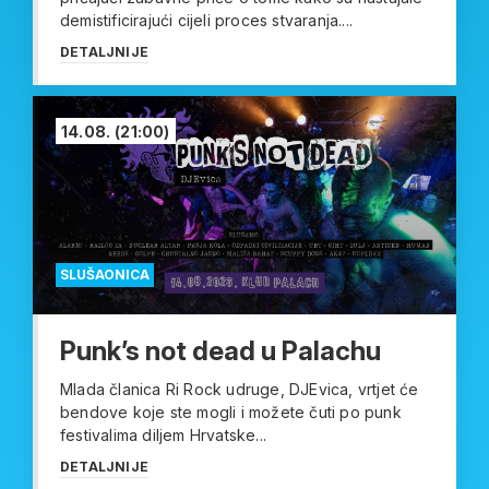
demistificirajući cijeli proces stvaranja....
DETALJNIJE
14.08.
(21:00)
SLUŠAONICA
Punk’s not dead u Palachu
Mlada članica Ri Rock udruge, DJEvica, vrtjet će
bendove koje ste mogli i možete čuti po punk
festivalima diljem Hrvatske...
DETALJNIJE