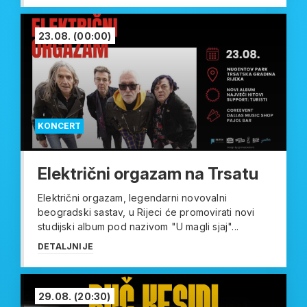
23.08.
(00:00)
KONCERT
Električni orgazam na Trsatu
Električni orgazam, legendarni novovalni
beogradski sastav, u Rijeci će promovirati novi
studijski album pod nazivom "U magli sjaj"...
DETALJNIJE
29.08.
(20:30)