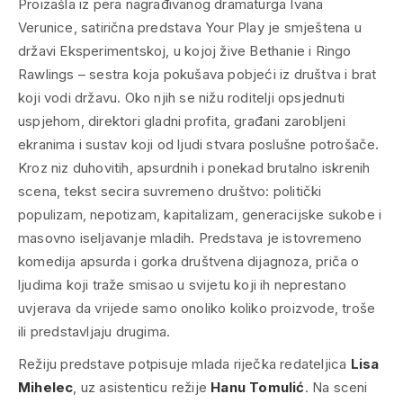
Proizašla iz pera nagrađivanog dramaturga Ivana
Verunice, satirična predstava
Your Play
je smještena u
državi Eksperimentskoj, u kojoj žive Bethanie i Ringo
Rawlings – sestra koja pokušava pobjeći iz društva i brat
koji vodi državu. Oko njih se nižu roditelji opsjednuti
uspjehom, direktori gladni profita, građani zarobljeni
ekranima i sustav koji od ljudi stvara poslušne potrošače.
Kroz niz duhovitih, apsurdnih i ponekad brutalno iskrenih
scena, tekst secira suvremeno društvo: politički
populizam, nepotizam, kapitalizam, generacijske sukobe i
masovno iseljavanje mladih. Predstava je istovremeno
komedija apsurda i gorka društvena dijagnoza, priča o
ljudima koji traže smisao u svijetu koji ih neprestano
uvjerava da vrijede samo onoliko koliko proizvode, troše
ili predstavljaju drugima.
Režiju predstave potpisuje mlada riječka redateljica
Lisa
Mihelec
, uz asistenticu režije
Hanu Tomulić
. Na sceni