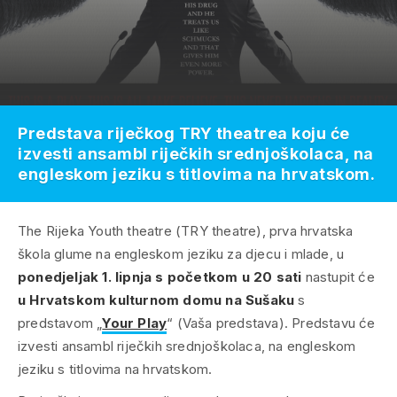
Predstava riječkog TRY theatrea koju će
izvesti ansambl riječkih srednjoškolaca, na
engleskom jeziku s titlovima na hrvatskom.
The Rijeka Youth theatre (TRY theatre), prva hrvatska
škola glume na engleskom jeziku za djecu i mlade, u
ponedjeljak 1. lipnja s početkom u 20 sati
nastupit će
u Hrvatskom kulturnom domu na Sušaku
s
predstavom „
Your Play
“ (Vaša predstava)
. Predstavu će
izvesti ansambl riječkih srednjoškolaca, na engleskom
jeziku s titlovima na hrvatskom.