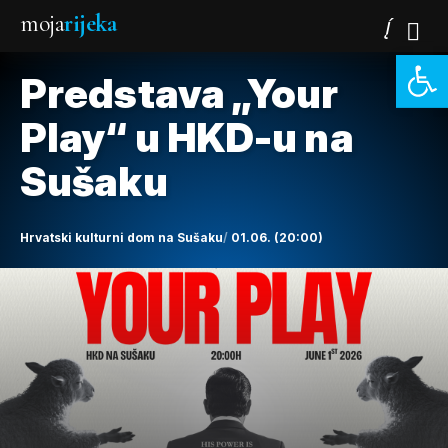
moja
rijeka
Open 
Predstava „Your
Play“ u HKD-u na
Sušaku
Hrvatski kulturni dom na Sušaku
01.06. (20:00)