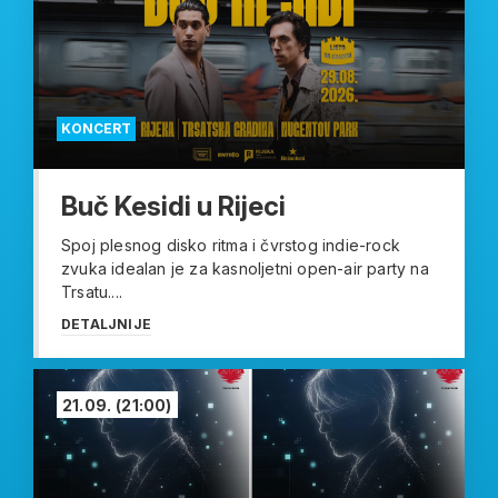
KONCERT
Buč Kesidi u Rijeci
Spoj plesnog disko ritma i čvrstog indie-rock
zvuka idealan je za kasnoljetni open-air party na
Trsatu....
DETALJNIJE
21.09.
(21:00)