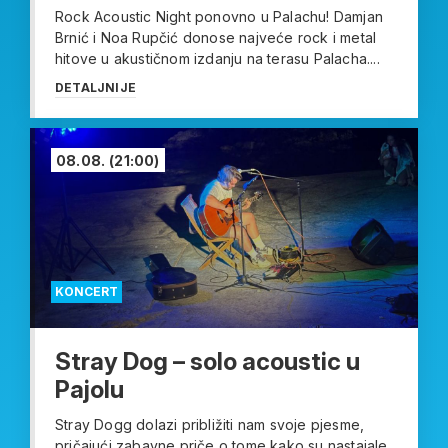
Rock Acoustic Night ponovno u Palachu! Damjan
Brnić i Noa Rupčić donose najveće rock i metal
hitove u akustičnom izdanju na terasu Palacha....
DETALJNIJE
08.08.
(21:00)
KONCERT
Stray Dog – solo acoustic u
Pajolu
Stray Dogg dolazi približiti nam svoje pjesme,
pričajući zabavne priče o tome kako su nastajale