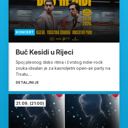
KONCERT
Buč Kesidi u Rijeci
Spoj plesnog disko ritma i čvrstog indie-rock
zvuka idealan je za kasnoljetni open-air party na
Trsatu....
DETALJNIJE
21.09.
(21:00)