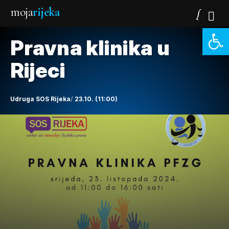
moja
rijeka
Open 
Pravna klinika u
Rijeci
Udruga SOS Rijeka
23.10. (11:00)