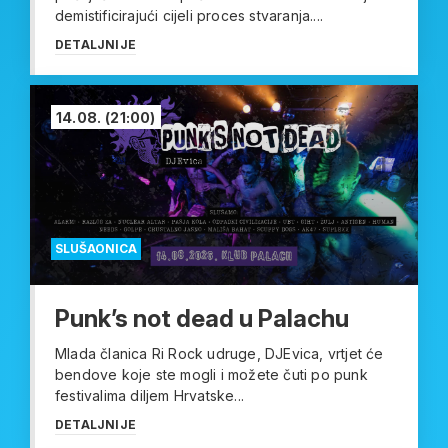
demistificirajući cijeli proces stvaranja....
DETALJNIJE
14.08.
(21:00)
SLUŠAONICA
Punk’s not dead u Palachu
Mlada članica Ri Rock udruge, DJEvica, vrtjet će
bendove koje ste mogli i možete čuti po punk
festivalima diljem Hrvatske...
DETALJNIJE