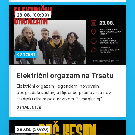
23.08.
(00:00)
KONCERT
Električni orgazam na Trsatu
Električni orgazam, legendarni novovalni
beogradski sastav, u Rijeci će promovirati novi
studijski album pod nazivom "U magli sjaj"...
DETALJNIJE
29.08.
(20:30)