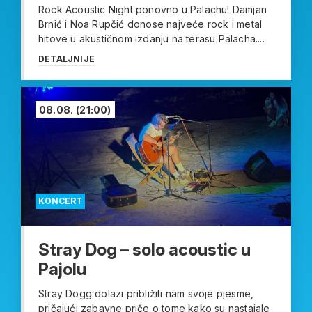
Rock Acoustic Night ponovno u Palachu! Damjan
Brnić i Noa Rupčić donose najveće rock i metal
hitove u akustičnom izdanju na terasu Palacha....
DETALJNIJE
08.08.
(21:00)
KONCERT
Stray Dog – solo acoustic u
Pajolu
Stray Dogg dolazi približiti nam svoje pjesme,
pričajući zabavne priče o tome kako su nastajale