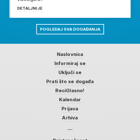
DETALJNIJE
POGLEDAJ SVA DOGAĐANJA
Naslovnica
Informiraj se
Uključi se
Prati što se događa
ReciGlasno!
Kalendar
Prijava
Arhiva