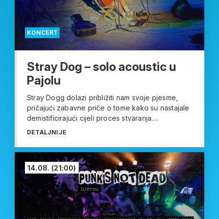
KONCERT
Stray Dog – solo acoustic u
Pajolu
Stray Dogg dolazi približiti nam svoje pjesme,
pričajući zabavne priče o tome kako su nastajale
demistificirajući cijeli proces stvaranja....
DETALJNIJE
14.08.
(21:00)