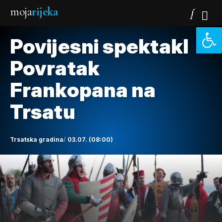
moja
rijeka
Open 
Povijesni spektakl
Povratak
Frankopana na
Trsatu
Trsatska gradina
03.07. (08:00)