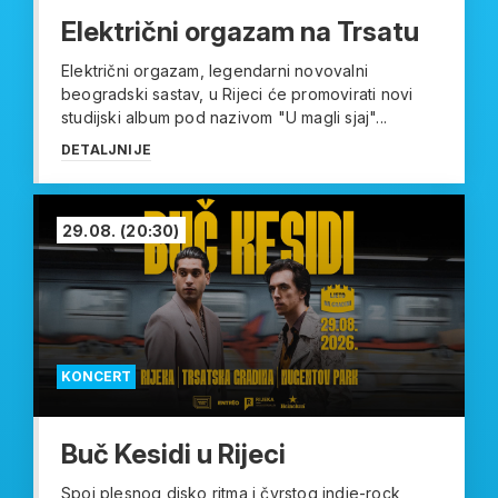
Električni orgazam na Trsatu
Električni orgazam, legendarni novovalni
beogradski sastav, u Rijeci će promovirati novi
studijski album pod nazivom "U magli sjaj"...
DETALJNIJE
29.08.
(20:30)
KONCERT
Buč Kesidi u Rijeci
Spoj plesnog disko ritma i čvrstog indie-rock