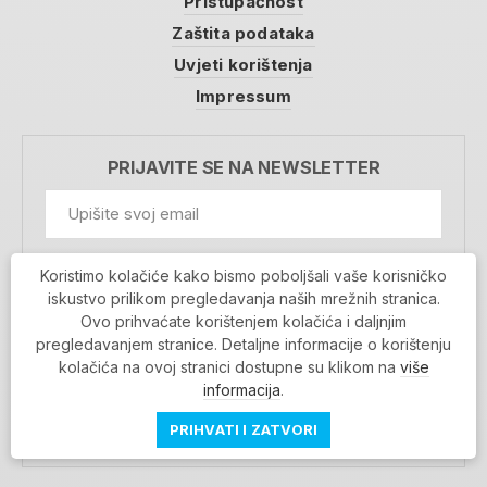
Pristupačnost
Zaštita podataka
Uvjeti korištenja
Impressum
PRIJAVITE SE NA NEWSLETTER
GDPR Information
Koristimo kolačiće kako bismo poboljšali vaše korisničko
Prihvaćam da se moji podaci spremaju u bazu
iskustvo prilikom pregledavanja naših mrežnih stranica.
podataka i koriste u svrhu slanja MojaRijeka
Ovo prihvaćate korištenjem kolačića i daljnjim
newslettera
pregledavanjem stranice. Detaljne informacije o korištenju
MOJARIJEKA NEWSLETTER
kolačića na ovoj stranici dostupne su klikom na
više
PRIJAVI SE
informacija
.
PRIHVATI I ZATVORI