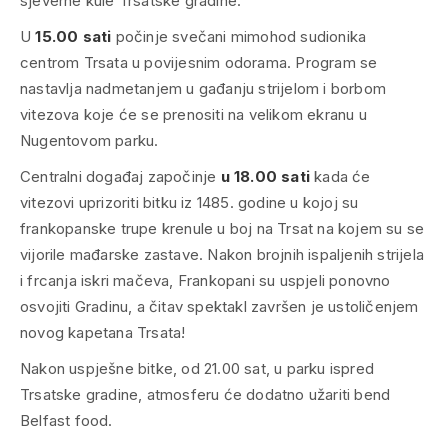
sjeverne kule Trsatske gradine.
U
15.00 sati
počinje svečani mimohod sudionika
centrom Trsata u povijesnim odorama. Program se
nastavlja nadmetanjem u gađanju strijelom i borbom
vitezova koje će se prenositi na velikom ekranu u
Nugentovom parku.
Centralni događaj započinje
u 18.00 sati
kada će
vitezovi uprizoriti bitku iz 1485. godine u kojoj su
frankopanske trupe krenule u boj na Trsat na kojem su se
vijorile mađarske zastave. Nakon brojnih ispaljenih strijela
i frcanja iskri mačeva, Frankopani su uspjeli ponovno
osvojiti Gradinu, a čitav spektakl završen je ustoličenjem
novog kapetana Trsata!
Nakon uspješne bitke, od 21.00 sat, u parku ispred
Trsatske gradine, atmosferu će dodatno užariti bend
Belfast food.