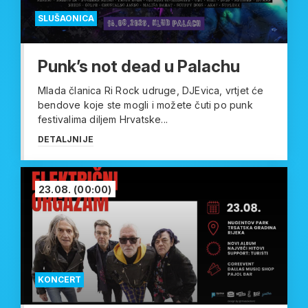
SLUŠAONICA
Punk’s not dead u Palachu
Mlada članica Ri Rock udruge, DJEvica, vrtjet će
bendove koje ste mogli i možete čuti po punk
festivalima diljem Hrvatske...
DETALJNIJE
23.08.
(00:00)
KONCERT