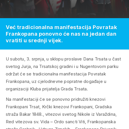
Već tradicionalna manifestacija Povratak
Frankopana ponovno će nas na jedan dan
vratiti u srednji vijek.
U subotu, 3. srpnja, u sklopu proslave Dana Trsata u čast
svetog Jurja, na Trsatskoj gradini i u Nugentovom parku
održat će se tradicionalna manifestacija Povratak
Frankopana, uz cjelodnevne popratne događaje u
organizaciji Kluba prijatelja Grada Trsata.
Na manifestaciji će se ponovno pridružiti knezovi
Frankopani Trsat, Krčki knezovi Frankopani, Gradska
straža Bakar 1848., vitezovi svetog Nikole iz Varaždina,
Red vitezova sv. Vida – Ordo sancti Viti, Frankopanska