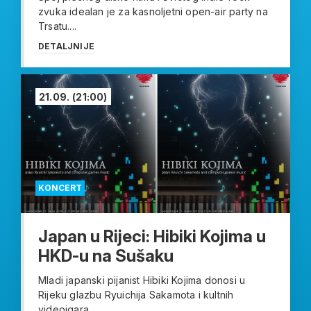
zvuka idealan je za kasnoljetni open-air party na
Trsatu....
DETALJNIJE
21.09.
(21:00)
KONCERT
Japan u Rijeci: Hibiki Kojima u
HKD-u na Sušaku
Mladi japanski pijanist Hibiki Kojima donosi u
Rijeku glazbu Ryuichija Sakamota i kultnih
videoigara...