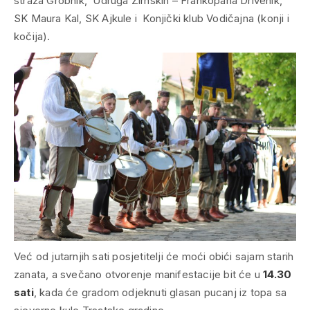
straža Grobnik, Udruga Zirnskih – Frankopana Drivenik,
SK Maura Kal, SK Ajkule i Konjički klub Vodičajna (konji i
kočija).
Već od jutarnjih sati posjetitelji će moći obići sajam starih
zanata, a svečano otvorenje manifestacije bit će u
14.30
sati
, kada će gradom odjeknuti glasan pucanj iz topa sa