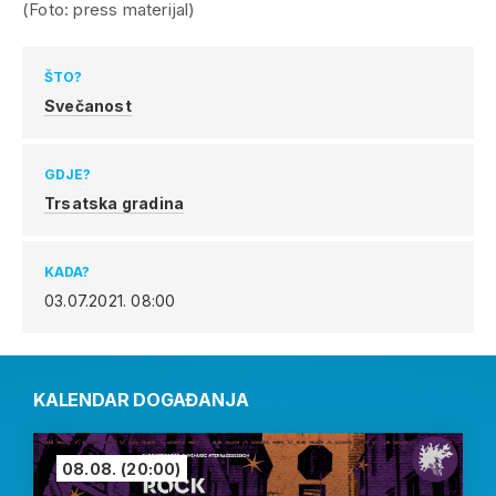
(Foto: press materijal)
ŠTO?
Svečanost
GDJE?
Trsatska gradina
KADA?
03.07.2021.
08:00
KALENDAR DOGAĐANJA
08.08.
(20:00)