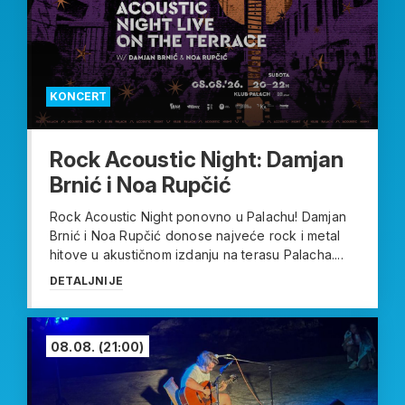
KONCERT
Rock Acoustic Night: Damjan
Brnić i Noa Rupčić
Rock Acoustic Night ponovno u Palachu! Damjan
Brnić i Noa Rupčić donose najveće rock i metal
hitove u akustičnom izdanju na terasu Palacha....
DETALJNIJE
08.08.
(21:00)