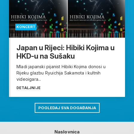
KONCERT
Japan u Rijeci: Hibiki Kojima u
HKD-u na Sušaku
Mladi japanski pijanist Hibiki Kojima donosi u
Rijeku glazbu Ryuichija Sakamota i kultnih
videoigara...
DETALJNIJE
POGLEDAJ SVA DOGAĐANJA
Naslovnica