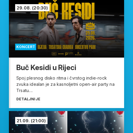
29.08.
(20:30)
KONCERT
Buč Kesidi u Rijeci
Spoj plesnog disko ritma i čvrstog indie-rock
zvuka idealan je za kasnoljetni open-air party na
Trsatu....
DETALJNIJE
21.09.
(21:00)