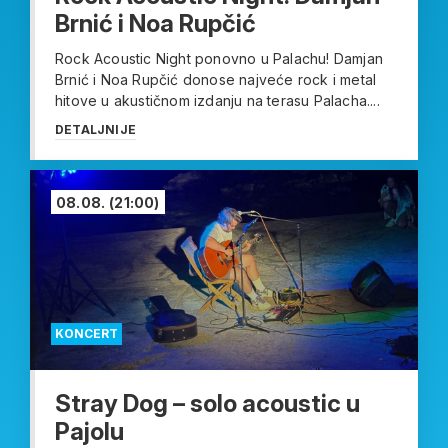
Brnić i Noa Rupčić
Rock Acoustic Night ponovno u Palachu! Damjan
Brnić i Noa Rupčić donose najveće rock i metal
hitove u akustičnom izdanju na terasu Palacha....
DETALJNIJE
08.08.
(21:00)
KONCERT
Stray Dog – solo acoustic u
Pajolu