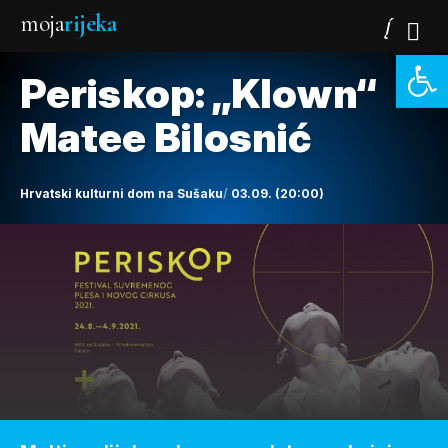
moja
rijeka
Open 
Periskop: „Klown“
Matee Bilosnić
Hrvatski kulturni dom na Sušaku
03.09. (20:00)