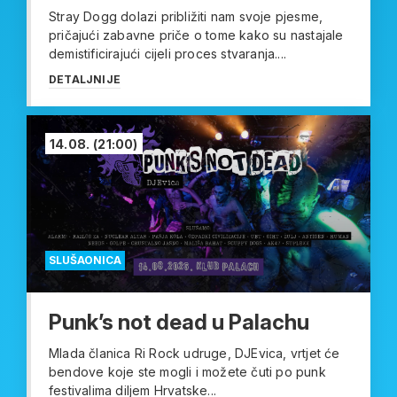
Stray Dogg dolazi približiti nam svoje pjesme,
pričajući zabavne priče o tome kako su nastajale
demistificirajući cijeli proces stvaranja....
DETALJNIJE
14.08.
(21:00)
SLUŠAONICA
Punk’s not dead u Palachu
Mlada članica Ri Rock udruge, DJEvica, vrtjet će
bendove koje ste mogli i možete čuti po punk
festivalima diljem Hrvatske...