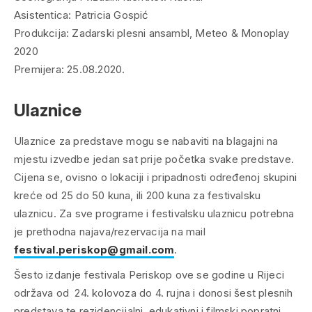
Asistentica: Patricia Gospić
Produkcija: Zadarski plesni ansambl, Meteo & Monoplay
2020
Premijera: 25.08.2020.
Ulaznice
Ulaznice za predstave mogu se nabaviti na blagajni na
mjestu izvedbe jedan sat prije početka svake predstave.
Cijena se, ovisno o lokaciji i pripadnosti određenoj skupini
kreće od 25 do 50 kuna, ili 200 kuna za festivalsku
ulaznicu. Za sve programe i festivalsku ulaznicu potrebna
je prethodna najava/rezervacija na mail
festival.periskop@gmail.com
.
Šesto izdanje festivala Periskop ove se godine u Rijeci
održava od 24. kolovoza do 4. rujna i donosi šest plesnih
predstava te rezidencijalni, edukativni i filmski popratni