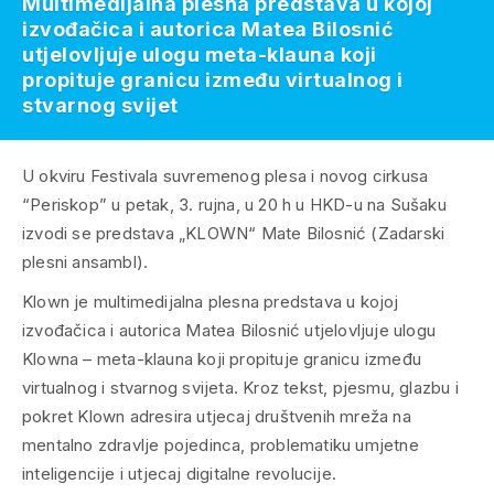
Multimedijalna plesna predstava u kojoj
izvođačica i autorica Matea Bilosnić
utjelovljuje ulogu meta-klauna koji
propituje granicu između virtualnog i
stvarnog svijet
U okviru Festivala suvremenog plesa i novog cirkusa
“Periskop” u petak, 3. rujna, u 20 h u HKD-u na Sušaku
izvodi se predstava „KLOWN“ Mate Bilosnić (Zadarski
plesni ansambl).
Klown je multimedijalna plesna predstava u kojoj
izvođačica i autorica Matea Bilosnić utjelovljuje ulogu
Klowna – meta-klauna koji propituje granicu između
virtualnog i stvarnog svijeta. Kroz tekst, pjesmu, glazbu i
pokret Klown adresira utjecaj društvenih mreža na
mentalno zdravlje pojedinca, problematiku umjetne
inteligencije i utjecaj digitalne revolucije.