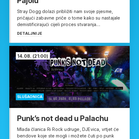
Pajolu
Stray Dogg dolazi približiti nam svoje pjesme,
pričajući zabavne priče o tome kako su nastajale
demistificirajući cijeli proces stvaranja....
DETALJNIJE
14.08.
(21:00)
SLUŠAONICA
Punk’s not dead u Palachu
Mlada članica Ri Rock udruge, DJEvica, vrtjet će
bendove koje ste mogli i možete čuti po punk