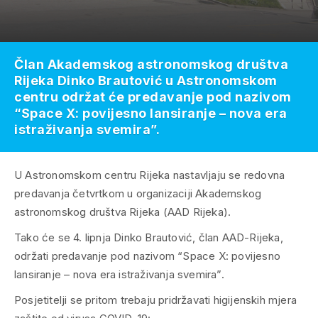
Član Akademskog astronomskog društva
Rijeka Dinko Brautović u Astronomskom
centru održat će predavanje pod nazivom
“Space X: povijesno lansiranje – nova era
istraživanja svemira”.
U Astronomskom centru Rijeka nastavljaju se redovna
predavanja četvrtkom u organizaciji Akademskog
astronomskog društva Rijeka (AAD Rijeka).
Tako će se 4. lipnja Dinko Brautović, član AAD-Rijeka,
održati predavanje pod nazivom “Space X: povijesno
lansiranje – nova era istraživanja svemira”.
Posjetitelji se pritom trebaju pridržavati higijenskih mjera