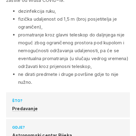
zaštite od virusa COVID-19:
dezinfekcija ruku,
fizička udaljenost od 1,5 m (broj posjetitelja je
ograničen),
promatranje kroz glavni teleskop do daljnjega nije
moguć zbog ograničenog prostora pod kupolom i
nemogućnosti održavanja udaljenosti, pa će se
eventualna promatranja (u slučaju vedrog vremena)
održavati kroz prijenosni teleskop,
ne dirati predmete i druge površine gdje to nije
nužno.
ŠTO?
Predavanje
GDJE?
Astronomski centar Rijeka