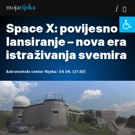
moja
rijeka
Open 
Space X: povijesno
lansiranje – nova era
istraživanja svemira
Astronomski centar Rijeka
04.06. (21:30)