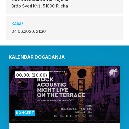
Brdo Sveti Križ,
51000 Rijeka
KADA?
04.06.2020.
21:30
KALENDAR DOGAĐANJA
08.08.
(20:00)
KONCERT