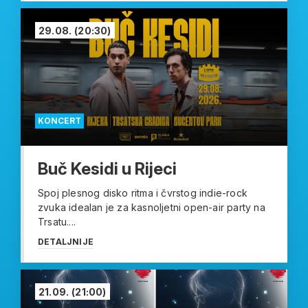
29.08.
(20:30)
KONCERT
Buč Kesidi u Rijeci
Spoj plesnog disko ritma i čvrstog indie-rock
zvuka idealan je za kasnoljetni open-air party na
Trsatu....
DETALJNIJE
21.09.
(21:00)