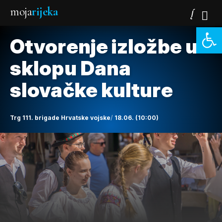
moja
rijeka
Open 
Otvorenje izložbe u
sklopu Dana
slovačke kulture
Trg 111. brigade Hrvatske vojske
18.06. (10:00)