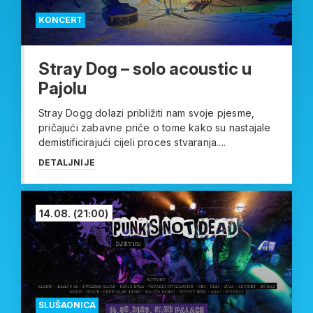
KONCERT
Stray Dog – solo acoustic u
Pajolu
Stray Dogg dolazi približiti nam svoje pjesme,
pričajući zabavne priče o tome kako su nastajale
demistificirajući cijeli proces stvaranja....
DETALJNIJE
14.08.
(21:00)
SLUŠAONICA