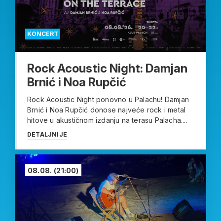
KONCERT
Rock Acoustic Night: Damjan
Brnić i Noa Rupčić
Rock Acoustic Night ponovno u Palachu! Damjan
Brnić i Noa Rupčić donose najveće rock i metal
hitove u akustičnom izdanju na terasu Palacha....
DETALJNIJE
08.08.
(21:00)