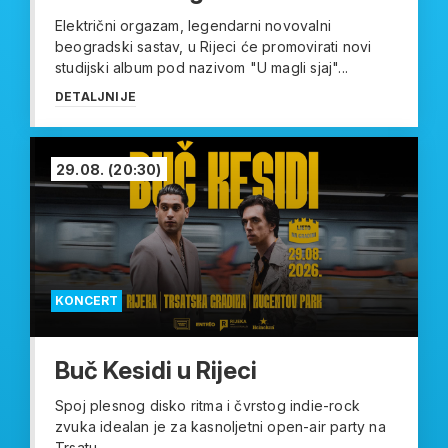
Električni orgazam, legendarni novovalni
beogradski sastav, u Rijeci će promovirati novi
studijski album pod nazivom "U magli sjaj"...
DETALJNIJE
29.08.
(20:30)
KONCERT
Buč Kesidi u Rijeci
Spoj plesnog disko ritma i čvrstog indie-rock
zvuka idealan je za kasnoljetni open-air party na
Trsatu....