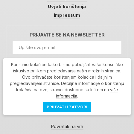
Uvjeti korištenja
Impressum
PRIJAVITE SE NA NEWSLETTER
GDPR Information
Koristimo kolačiće kako bismo poboljšali vaše korisničko
Prihvaćam da se moji podaci spremaju u bazu
iskustvo prilikom pregledavanja naših mrežnih stranica.
podataka i koriste u svrhu slanja MojaRijeka
Ovo prihvaćate korištenjem kolačića i daljnjim
newslettera
pregledavanjem stranice. Detaljne informacije o korištenju
MOJARIJEKA NEWSLETTER
kolačića na ovoj stranici dostupne su klikom na
više
PRIJAVI SE
informacija
.
PRIHVATI I ZATVORI
Povratak na vrh