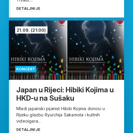
DETALJNIJE
21.09.
(21:00)
KONCERT
Japan u Rijeci: Hibiki Kojima u
HKD-u na Sušaku
Mladi japanski pijanist Hibiki Kojima donosi u
Rijeku glazbu Ryuichija Sakamota i kultnih
videoigara...
DETALJNIJE