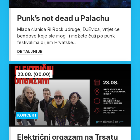
Punk’s not dead u Palachu
Mlada članica Ri Rock udruge, DJEvica, vrtjet će
bendove koje ste mogli i možete čuti po punk
festivalima diljem Hrvatske...
DETALJNIJE
23.08.
(00:00)
KONCERT
Električni orgazam na Trsatu