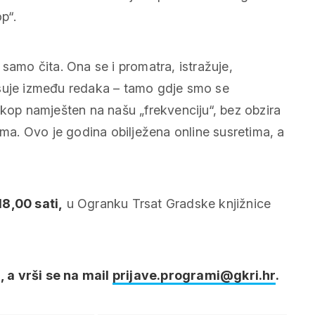
p“.
samo čita. Ona se i promatra, istražuje,
isuje između redaka – tamo gdje smo se
doskop namješten na našu „frekvenciju“, bez obzira
uma. Ovo je godina obilježena online susretima, a
 18,00 sati,
u Ogranku Trsat Gradske knjižnice
 a vrši se na
mail
prijave.programi@gkri.hr
.