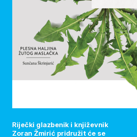
Riječki glazbenik i književnik
Zoran Žmirić pridružit će se