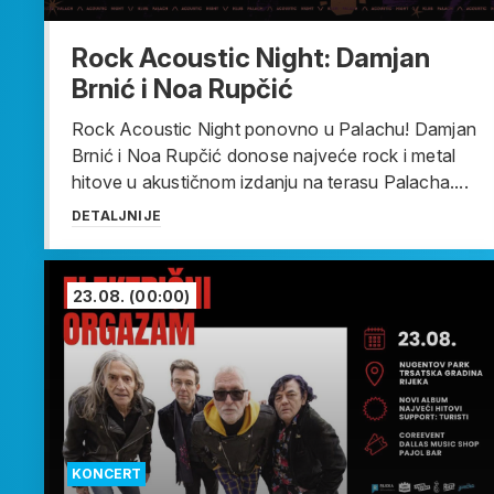
Rock Acoustic Night: Damjan
Brnić i Noa Rupčić
Rock Acoustic Night ponovno u Palachu! Damjan
Brnić i Noa Rupčić donose najveće rock i metal
hitove u akustičnom izdanju na terasu Palacha....
DETALJNIJE
23.08.
(00:00)
KONCERT