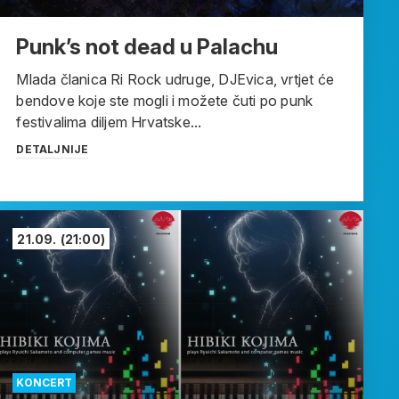
Punk’s not dead u Palachu
Mlada članica Ri Rock udruge, DJEvica, vrtjet će
bendove koje ste mogli i možete čuti po punk
festivalima diljem Hrvatske...
DETALJNIJE
21.09.
(21:00)
KONCERT