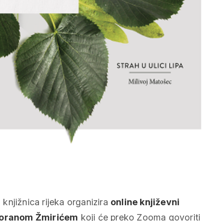
knjižnica rijeka organizira
online književni
oranom Žmirićem
koji će preko Zooma govoriti