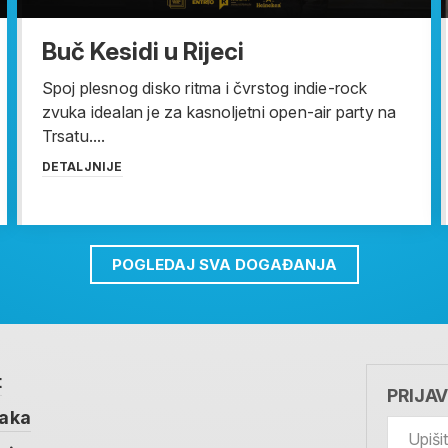
Buč Kesidi u Rijeci
Spoj plesnog disko ritma i čvrstog indie-rock
zvuka idealan je za kasnoljetni open-air party na
Trsatu....
DETALJNIJE
POGLEDAJ SVA DOGAĐANJA
t
PRIJA
taka