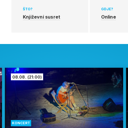
ŠTO?
GDJE?
Književni susret
Online
08.08.
(21:00)
KONCERT