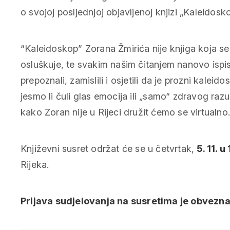
o svojoj posljednjoj objavljenoj knjizi „Kaleidosko
“Kaleidoskop” Zorana Žmirića nije knjiga koja se 
osluškuje, te svakim našim čitanjem nanovo isp
prepoznali, zamislili i osjetili da je prozni kalei
jesmo li čuli glas emocija ili „samo“ zdravog raz
kako Zoran nije u Rijeci družit ćemo se virtualno.
Književni susret održat će se u četvrtak,
5. 11. u
Rijeka.
Prijava sudjelovanja na susretima je obvezna,