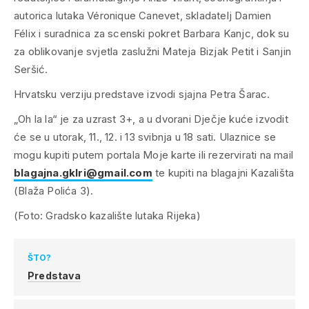
autorica lutaka Véronique Canevet, skladatelj Damien
Félix i suradnica za scenski pokret Barbara Kanjc, dok su
za oblikovanje svjetla zaslužni Mateja Bizjak Petit i Sanjin
Seršić.
Hrvatsku verziju predstave izvodi sjajna Petra Šarac.
„Oh la la“ je za uzrast 3+, a u dvorani Dječje kuće izvodit
će se u utorak, 11., 12. i 13 svibnja u 18 sati. Ulaznice se
mogu kupiti putem portala Moje karte ili rezervirati na mail
blagajna.gklri@gmail.com
te kupiti na blagajni Kazališta
(Blaža Polića 3).
(Foto: Gradsko kazalište lutaka Rijeka)
ŠTO?
Predstava