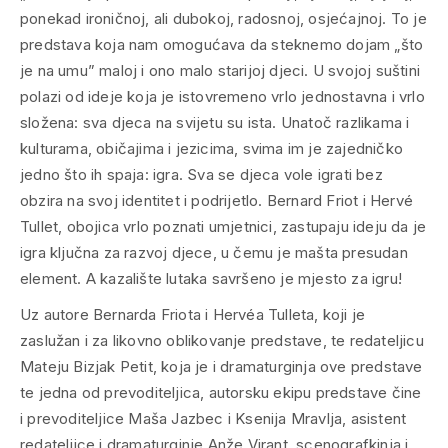
ponekad ironičnoj, ali dubokoj, radosnoj, osjećajnoj. To je
predstava koja nam omogućava da steknemo dojam „što
je na umu” maloj i ono malo starijoj djeci. U svojoj suštini
polazi od ideje koja je istovremeno vrlo jednostavna i vrlo
složena: sva djeca na svijetu su ista. Unatoč razlikama i
kulturama, običajima i jezicima, svima im je zajedničko
jedno što ih spaja: igra. Sva se djeca vole igrati bez
obzira na svoj identitet i podrijetlo. Bernard Friot i Hervé
Tullet, obojica vrlo poznati umjetnici, zastupaju ideju da je
igra ključna za razvoj djece, u čemu je mašta presudan
element. A kazalište lutaka savršeno je mjesto za igru!
Uz autore Bernarda Friota i Hervéa Tulleta, koji je
zaslužan i za likovno oblikovanje predstave, te redateljicu
Mateju Bizjak Petit, koja je i dramaturginja ove predstave
te jedna od prevoditeljica, autorsku ekipu predstave čine
i prevoditeljice Maša Jazbec i Ksenija Mravlja, asistent
redateljice i dramaturginje Anže Virant, scenografkinja i