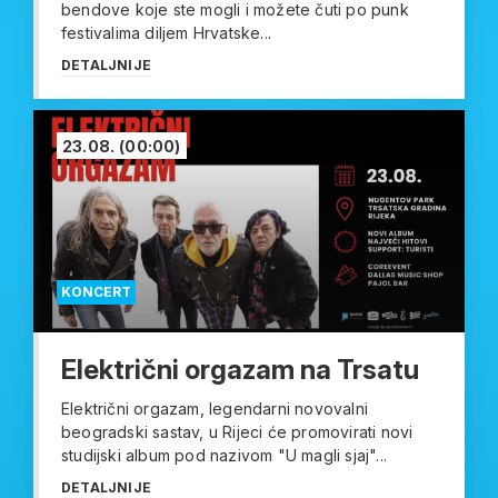
bendove koje ste mogli i možete čuti po punk
festivalima diljem Hrvatske...
DETALJNIJE
23.08.
(00:00)
KONCERT
Električni orgazam na Trsatu
Električni orgazam, legendarni novovalni
beogradski sastav, u Rijeci će promovirati novi
studijski album pod nazivom "U magli sjaj"...
DETALJNIJE