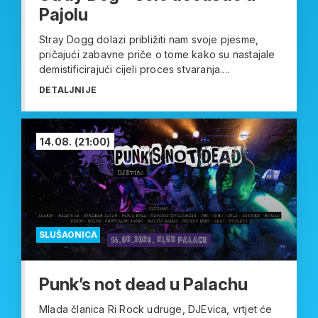
Pajolu
Stray Dogg dolazi približiti nam svoje pjesme,
pričajući zabavne priče o tome kako su nastajale
demistificirajući cijeli proces stvaranja....
DETALJNIJE
14.08.
(21:00)
SLUŠAONICA
Punk’s not dead u Palachu
Mlada članica Ri Rock udruge, DJEvica, vrtjet će