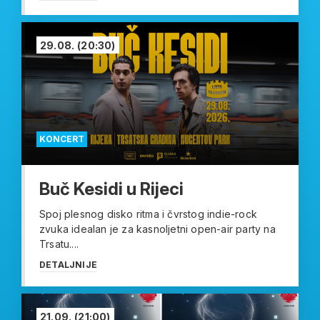
29.08.
(20:30)
KONCERT
Buč Kesidi u Rijeci
Spoj plesnog disko ritma i čvrstog indie-rock
zvuka idealan je za kasnoljetni open-air party na
Trsatu....
DETALJNIJE
21.09.
(21:00)