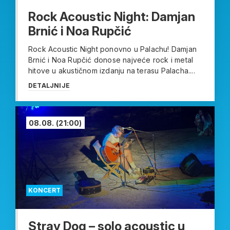
Rock Acoustic Night: Damjan
Brnić i Noa Rupčić
Rock Acoustic Night ponovno u Palachu! Damjan
Brnić i Noa Rupčić donose najveće rock i metal
hitove u akustičnom izdanju na terasu Palacha....
DETALJNIJE
08.08.
(21:00)
KONCERT
Stray Dog – solo acoustic u