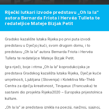
Riječki lutkari izvode predstavu „Oh la la“
autora Bernarda Friota i Hervéa Tulleta te
redateljice Mateje Bizjak Petit
Gradsko kazalište lutaka Rijeka po prvi puta izvodi
predstavu u Dječjoj kući, svom drugom domu, i to
predstavu „Oh la la“ autora Bernarda Friota i Hervéa
Tulleta te redateljice Mateje Bizjak Petit.
Igra riječi, boje i ritma „Oh la la“ koprodukcijska je
predstava Gradskog kazališta lutaka Rijeka, Dječje kuće
umjetnosti, Ljubljana (Slovenija) i Kolektiva Ma-Théâ
Centra za dječju kreativnost, Tinqueux (Francuska) te
sastavni dio projekta Rijeka2020 – Europska prijestolnica
kulture.
„Oh la la” je predstava iznikla na poeziji, nježnoj, sjajnoj,