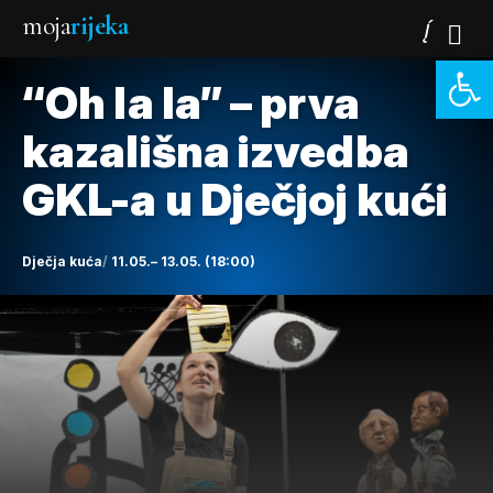
moja
rijeka
Open 
“Oh la la” – prva
kazališna izvedba
GKL-a u Dječjoj kući
Dječja kuća
11.05.– 13.05. (18:00)