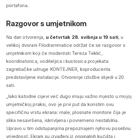
portafona.
Razgovor s umjetnikom
Na dan otvorenja,
u četvrtak 28. svibnja u 19 sati
, u
velikoj dvorani Filodrammatice održat će se razgovor s
umjetnikom koji će moderirati Tereza Teklić,
koordinatorica, voditeljica i kustosica projekata
zagrebačke udruge KONTEJNER, koproducenta
predstavljene instalacije. Otvorenje izložbe slijedi u 20
sati.
„Iako katodne cijevi već dugo imaju važno mjesto u mojoj
umjetničkoj praksi, ovo je prvi put da koristim ovu
specifičnu vrstu ekrana: male, plosnate monitore čija je
slika nesavršena, iskrivljena i povremeno nestabilna.
Upravo u tim odstupanjima prepoznajem njihovu posebnu
vrijednost. Ekrani su izvađeni iz originalnih kućišta i