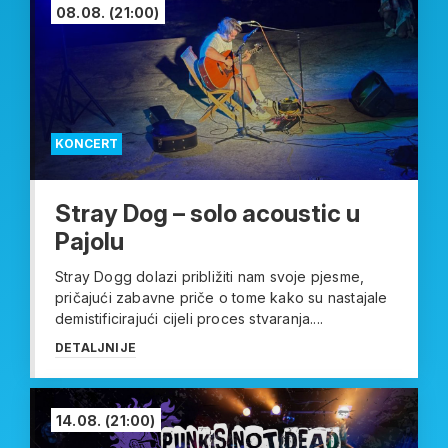
08.08.
(21:00)
KONCERT
Stray Dog – solo acoustic u
Pajolu
Stray Dogg dolazi približiti nam svoje pjesme,
pričajući zabavne priče o tome kako su nastajale
demistificirajući cijeli proces stvaranja....
DETALJNIJE
14.08.
(21:00)