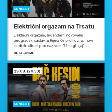
KONCERT
Električni orgazam na Trsatu
Električni orgazam, legendarni novovalni
beogradski sastav, u Rijeci će promovirati novi
studijski album pod nazivom "U magli sjaj"...
DETALJNIJE
29.08.
(20:30)
KONCERT