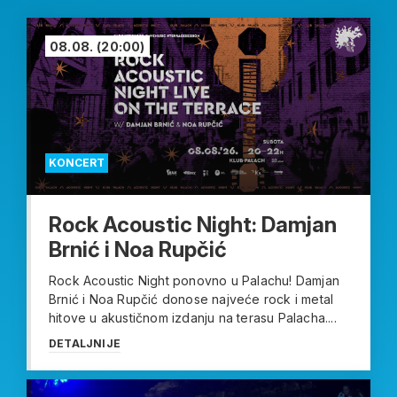
08.08.
(20:00)
KONCERT
Rock Acoustic Night: Damjan
Brnić i Noa Rupčić
Rock Acoustic Night ponovno u Palachu! Damjan
Brnić i Noa Rupčić donose najveće rock i metal
hitove u akustičnom izdanju na terasu Palacha....
DETALJNIJE