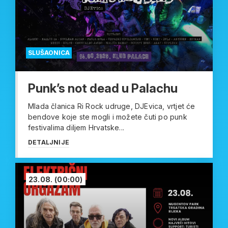
SLUŠAONICA
Punk’s not dead u Palachu
Mlada članica Ri Rock udruge, DJEvica, vrtjet će
bendove koje ste mogli i možete čuti po punk
festivalima diljem Hrvatske...
DETALJNIJE
23.08.
(00:00)