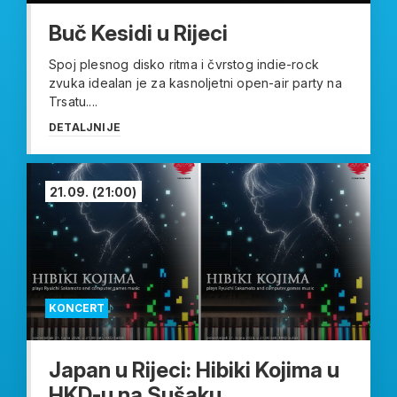
Buč Kesidi u Rijeci
Spoj plesnog disko ritma i čvrstog indie-rock
zvuka idealan je za kasnoljetni open-air party na
Trsatu....
DETALJNIJE
21.09.
(21:00)
KONCERT
Japan u Rijeci: Hibiki Kojima u
HKD-u na Sušaku