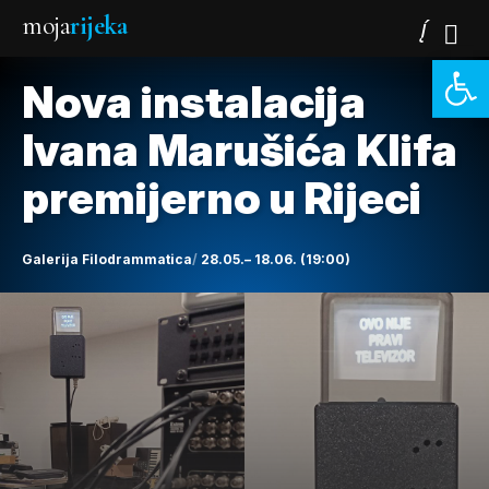
moja
rijeka
Open 
Nova instalacija
Ivana Marušića Klifa
premijerno u Rijeci
Galerija Filodrammatica
28.05.– 18.06. (19:00)