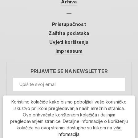
Arhiva
Pristupačnost
Zaštita podataka
Uvjeti korištenja
Impressum
PRIJAVITE SE NA NEWSLETTER
GDPR Information
Koristimo kolačiće kako bismo poboljšali vaše korisničko
Prihvaćam da se moji podaci spremaju u bazu
iskustvo prilikom pregledavanja naših mrežnih stranica.
podataka i koriste u svrhu slanja MojaRijeka
Ovo prihvaćate korištenjem kolačića i daljnjim
newslettera
pregledavanjem stranice. Detaljne informacije o korištenju
MOJARIJEKA NEWSLETTER
kolačića na ovoj stranici dostupne su klikom na
više
PRIJAVI SE
informacija
.