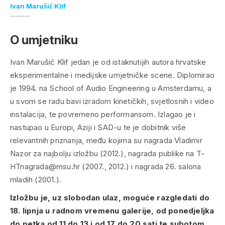
Ivan Marušić Klif
O umjetniku
Ivan Marušić Klif jedan je od istaknutijih autora hrvatske
eksperimentalne i medijske umjetničke scene. Diplomirao
je 1994. na School of Audio Engineering u Amsterdamu, a
u svom se radu bavi izradom kinetičkih, svjetlosnih i video
instalacija, te povremeno performansom. Izlagao je i
nastupao u Europi, Aziji i SAD-u te je dobitnik više
relevantnih priznanja, među kojima su nagrada Vladimir
Nazor za najbolju izložbu (2012.), nagrada publike na T-
HTnagrada@msu.hr (2007., 2012.) i nagrada 26. salona
mladih (2001.).
Izložbu je, uz slobodan ulaz, moguće razgledati do
18. lipnja u radnom vremenu galerije, od ponedjeljka
do petka od 11 do 13 i od 17 do 20 sati te subotom