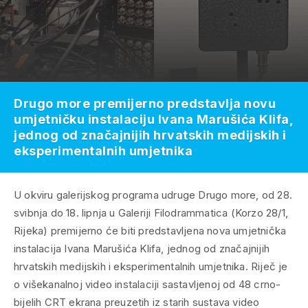
Drugo more premijerno predstavlja novu
umjetničku instalaciju Ivana Marušića Klifa,
jednog od značajnijih hrvatskih medijskih i
eksperimentalnih umjetnika
U okviru galerijskog programa udruge Drugo more, od 28.
svibnja do 18. lipnja u Galeriji Filodrammatica (Korzo 28/1,
Rijeka) premijerno će biti predstavljena nova umjetnička
instalacija Ivana Marušića Klifa, jednog od značajnijih
hrvatskih medijskih i eksperimentalnih umjetnika. Riječ je
o višekanalnoj video instalaciji sastavljenoj od 48 crno-
bijelih CRT ekrana preuzetih iz starih sustava video