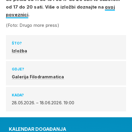
od 17 do 20 sati. Više o izložbi doznajte na
ovoj
poveznici
.
(Foto: Drugo more press)
ŠTO?
Izložba
GDJE?
Galerija Filodrammatica
KADA?
28.05.2026. – 18.06.2026.
19:00
KALENDAR DOGAĐANJA