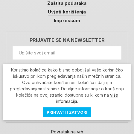
Zaštita podataka
Uvjeti korištenja
Impressum
PRIJAVITE SE NA NEWSLETTER
GDPR Information
Koristimo kolačiće kako bismo poboljšali vaše korisničko
Prihvaćam da se moji podaci spremaju u bazu
iskustvo prilikom pregledavanja naših mrežnih stranica.
podataka i koriste u svrhu slanja MojaRijeka
Ovo prihvaćate korištenjem kolačića i daljnjim
newslettera
pregledavanjem stranice. Detaljne informacije o korištenju
MOJARIJEKA NEWSLETTER
kolačića na ovoj stranici dostupne su klikom na
više
PRIJAVI SE
informacija
.
PRIHVATI I ZATVORI
Povratak na vrh