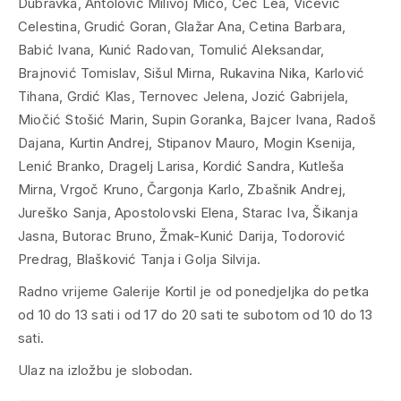
Dubravka, Antolović Milivoj Mićo, Čeč Lea, Vičević
Celestina, Grudić Goran, Glažar Ana, Cetina Barbara,
Babić Ivana, Kunić Radovan, Tomulić Aleksandar,
Brajnović Tomislav, Sišul Mirna, Rukavina Nika, Karlović
Tihana, Grdić Klas, Ternovec Jelena, Jozić Gabrijela,
Miočić Stošić Marin, Supin Goranka, Bajcer Ivana, Radoš
Dajana, Kurtin Andrej, Stipanov Mauro, Mogin Ksenija,
Lenić Branko, Dragelj Larisa, Kordić Sandra, Kutleša
Mirna, Vrgoč Kruno, Čargonja Karlo, Zbašnik Andrej,
Jureško Sanja, Apostolovski Elena, Starac Iva, Šikanja
Jasna, Butorac Bruno, Žmak-Kunić Darija, Todorović
Predrag, Blašković Tanja i Golja Silvija.
Radno vrijeme Galerije Kortil je od ponedjeljka do petka
od 10 do 13 sati i od 17 do 20 sati te subotom od 10 do 13
sati.
Ulaz na izložbu je slobodan.