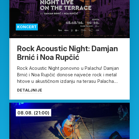
KONCERT
Rock Acoustic Night: Damjan
Brnić i Noa Rupčić
Rock Acoustic Night ponovno u Palachu! Damjan
Brnić i Noa Rupčić donose najveće rock i metal
hitove u akustičnom izdanju na terasu Palacha....
DETALJNIJE
08.08.
(21:00)