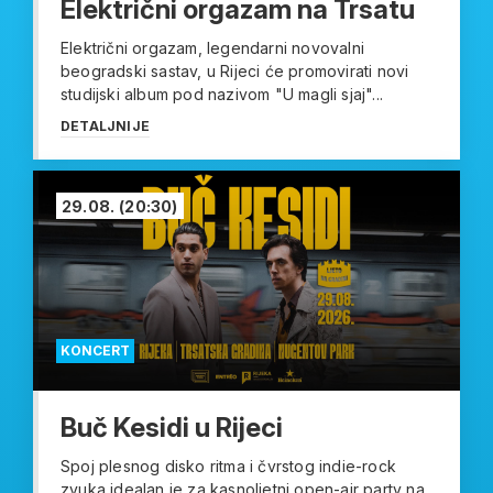
Električni orgazam na Trsatu
Električni orgazam, legendarni novovalni
beogradski sastav, u Rijeci će promovirati novi
studijski album pod nazivom "U magli sjaj"...
DETALJNIJE
29.08.
(20:30)
KONCERT
Buč Kesidi u Rijeci
Spoj plesnog disko ritma i čvrstog indie-rock
zvuka idealan je za kasnoljetni open-air party na