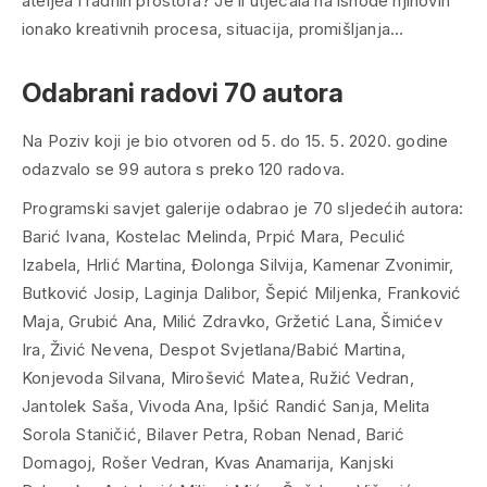
ateljea i radnih prostora? Je li utjecala na ishode njihovih
ionako kreativnih procesa, situacija, promišljanja…
Odabrani radovi 70 autora
Na Poziv koji je bio otvoren od 5. do 15. 5. 2020. godine
odazvalo se 99 autora s preko 120 radova.
Programski savjet galerije odabrao je 70 sljedećih autora:
Barić Ivana, Kostelac Melinda, Prpić Mara, Peculić
Izabela, Hrlić Martina, Đolonga Silvija, Kamenar Zvonimir,
Butković Josip, Laginja Dalibor, Šepić Miljenka, Franković
Maja, Grubić Ana, Milić Zdravko, Gržetić Lana, Šimićev
Ira, Živić Nevena, Despot Svjetlana/Babić Martina,
Konjevoda Silvana, Mirošević Matea, Ružić Vedran,
Jantolek Saša, Vivoda Ana, Ipšić Randić Sanja, Melita
Sorola Staničić, Bilaver Petra, Roban Nenad, Barić
Domagoj, Rošer Vedran, Kvas Anamarija, Kanjski