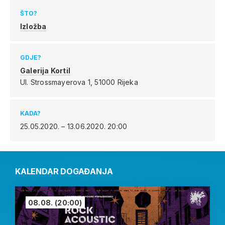
ŠTO?
Izložba
GDJE?
Galerija Kortil
Ul. Strossmayerova 1,
51000 Rijeka
KADA?
25.05.2020. – 13.06.2020.
20:00
KALENDAR DOGAĐANJA
08.08.
(20:00)