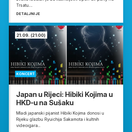
Trsatu....
DETALJNIJE
21.09.
(21:00)
KONCERT
Japan u Rijeci: Hibiki Kojima u
HKD-u na Sušaku
Mladi japanski pijanist Hibiki Kojima donosi u
Rijeku glazbu Ryuichija Sakamota i kultnih
videoigara...