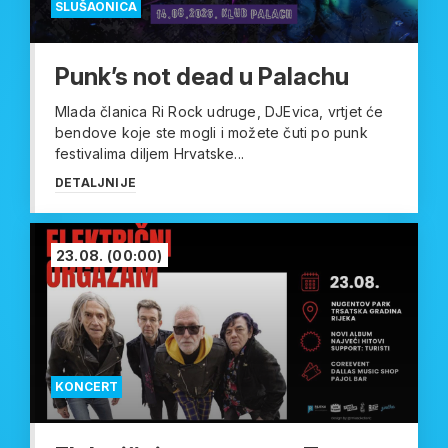
SLUŠAONICA
Punk’s not dead u Palachu
Mlada članica Ri Rock udruge, DJEvica, vrtjet će
bendove koje ste mogli i možete čuti po punk
festivalima diljem Hrvatske...
DETALJNIJE
23.08.
(00:00)
KONCERT