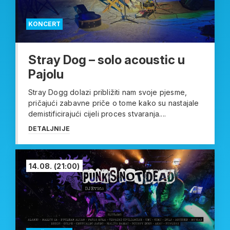
KONCERT
Stray Dog – solo acoustic u
Pajolu
Stray Dogg dolazi približiti nam svoje pjesme,
pričajući zabavne priče o tome kako su nastajale
demistificirajući cijeli proces stvaranja....
DETALJNIJE
14.08.
(21:00)