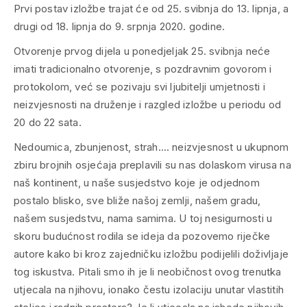
Prvi postav izložbe trajat će od 25. svibnja do 13. lipnja, a
drugi od 18. lipnja do 9. srpnja 2020. godine.
Otvorenje prvog dijela u ponedjeljak 25. svibnja neće
imati tradicionalno otvorenje, s pozdravnim govorom i
protokolom, već se pozivaju svi ljubitelji umjetnosti i
neizvjesnosti na druženje i razgled izložbe u periodu od
20 do 22 sata.
Nedoumica, zbunjenost, strah…. neizvjesnost u ukupnom
zbiru brojnih osjećaja preplavili su nas dolaskom virusa na
naš kontinent, u naše susjedstvo koje je odjednom
postalo blisko, sve bliže našoj zemlji, našem gradu,
našem susjedstvu, nama samima. U toj nesigurnosti u
skoru budućnost rodila se ideja da pozovemo riječke
autore kako bi kroz zajedničku izložbu podijelili doživljaje
tog iskustva. Pitali smo ih je li neobičnost ovog trenutka
utjecala na njihovu, ionako čestu izolaciju unutar vlastitih