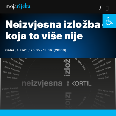
moja
rijeka
Open 
Neizvjesna izložba –
koja to više nije
Galerija Kortil
25.05.– 13.06. (20:00)