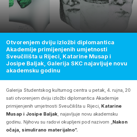
Otvorenjem dviju izložbi diplomantica
Akademije primijenjenih umjetnosti
Sveučilišta u Rijeci, Katarine Musap i
Josipe Baljak, Galerija SKC najavljuje novu
akademsku godinu
Galerija Studentskog kulturnog centra u petak, 4. rujna, 20
sati otvorenjem dviju izložbi diplomantica Akademije
primijenjenih umjetnosti Sveučilišta u Rijeci,
Katarine
Musap i Josipe Baljak
, najavljuje novu akademsku
godinu. Njihovu su radovi okupljeni pod nazivom „
Nakon
očaja, simulirano materijalno“.