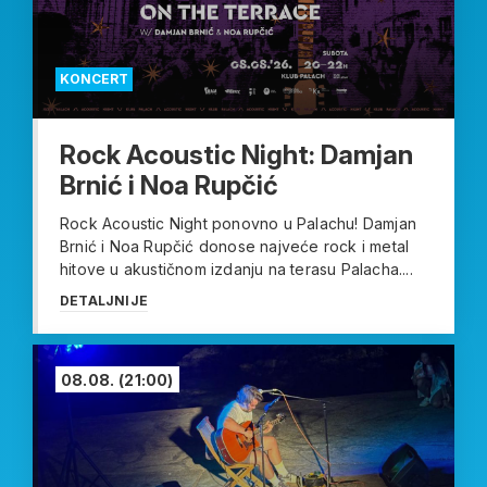
KONCERT
Rock Acoustic Night: Damjan
Brnić i Noa Rupčić
Rock Acoustic Night ponovno u Palachu! Damjan
Brnić i Noa Rupčić donose najveće rock i metal
hitove u akustičnom izdanju na terasu Palacha....
DETALJNIJE
08.08.
(21:00)