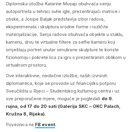
Diplomska izložba Katarine Musap obuhvaća seriju
autoportreta u tehnici suhe igle, prezentirajući matrice i
otiske, a Josipe Baljak predstavlja izbor radova,
eksperimenata i skulptura srodne forme i različite
materijalizacije. Serija radova obuhvaća objekte u staklu,
kamenu, drvu te virtualne filtere za
selfie
kameru koji
smještaju portret unutar simulirane skulpture te koriste
fizionomiju i pokrete lica za igru s prezentiranim oblikom u
virtualnom prostoru.
Ove interaktivne, neobične izložbe, naših izvrsnih
diplomantica, koje se provode uz financijsku potporu
Sveučilišta u Rijeci – Studentskog kulturnog centra i uz
sve preporučene mjere, moguće je pogledati
do 9.
rujna, od 17 do 20 sati (Galerija SKC – OKC Palach,
Kružna 8, Rijeka).
Poveznica na
FB event
.