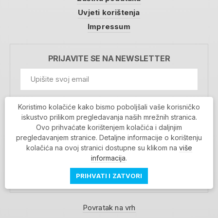
Uvjeti korištenja
Impressum
PRIJAVITE SE NA NEWSLETTER
GDPR Information
Koristimo kolačiće kako bismo poboljšali vaše korisničko
Prihvaćam da se moji podaci spremaju u bazu
iskustvo prilikom pregledavanja naših mrežnih stranica.
podataka i koriste u svrhu slanja MojaRijeka
Ovo prihvaćate korištenjem kolačića i daljnjim
newslettera
pregledavanjem stranice. Detaljne informacije o korištenju
MOJARIJEKA NEWSLETTER
kolačića na ovoj stranici dostupne su klikom na
više
PRIJAVI SE
informacija
.
PRIHVATI I ZATVORI
Povratak na vrh