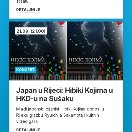
Trsatu....
DETALJNIJE
21.09.
(21:00)
KONCERT
Japan u Rijeci: Hibiki Kojima u
HKD-u na Sušaku
Mladi japanski pijanist Hibiki Kojima donosi u
Rijeku glazbu Ryuichija Sakamota i kultnih
videoigara...
DETALJNIJE