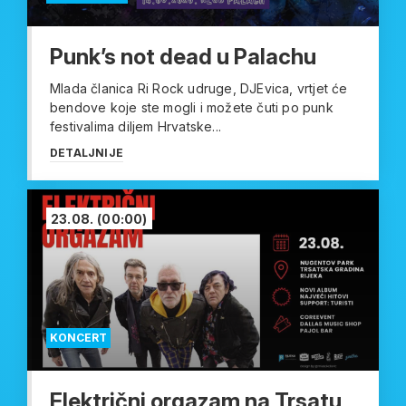
Punk’s not dead u Palachu
Mlada članica Ri Rock udruge, DJEvica, vrtjet će
bendove koje ste mogli i možete čuti po punk
festivalima diljem Hrvatske...
DETALJNIJE
23.08.
(00:00)
KONCERT
Električni orgazam na Trsatu