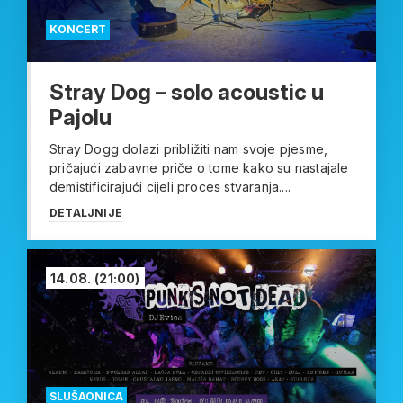
KONCERT
Stray Dog – solo acoustic u
Pajolu
Stray Dogg dolazi približiti nam svoje pjesme,
pričajući zabavne priče o tome kako su nastajale
demistificirajući cijeli proces stvaranja....
DETALJNIJE
14.08.
(21:00)
SLUŠAONICA