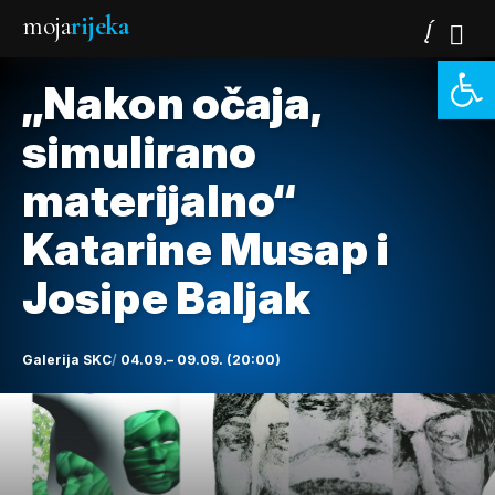
moja
rijeka
Open 
„Nakon očaja,
simulirano
materijalno“
Katarine Musap i
Josipe Baljak
Galerija SKC
04.09.– 09.09. (20:00)