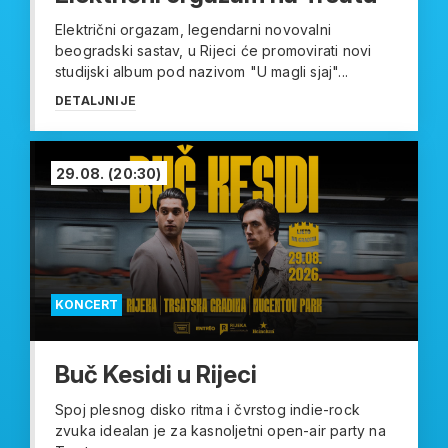
Električni orgazam, legendarni novovalni
beogradski sastav, u Rijeci će promovirati novi
studijski album pod nazivom "U magli sjaj"...
DETALJNIJE
29.08.
(20:30)
KONCERT
Buč Kesidi u Rijeci
Spoj plesnog disko ritma i čvrstog indie-rock
zvuka idealan je za kasnoljetni open-air party na