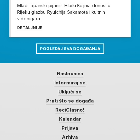
Mladi japanski pijanist Hibiki Kojima donosi u
Rijeku glazbu Ryuichija Sakamota i kultnih
videoigara...
DETALJNIJE
POGLEDAJ SVA DOGAĐANJA
Naslovnica
Informiraj se
Uključi se
Prati što se događa
ReciGlasno!
Kalendar
Prijava
Arhiva