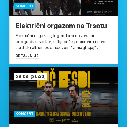
KONCERT
Električni orgazam na Trsatu
Električni orgazam, legendarni novovalni
beogradski sastav, u Rijeci će promovirati novi
studijski album pod nazivom "U magli sjaj"...
DETALJNIJE
29.08.
(20:30)
KONCERT