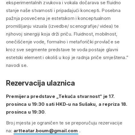
eksperimentalnih zvukova i vokala dočarava se fluidno
stanje naše stvarnosti i pripadajući koncepti. Posebna
pažnja posvećena je estetskom i konceptualnom
promišljanju vizuala (izvedbe/ scenografije/ videa) te
njihovoj sinergiji koja drži priču. Fluidnost, mobilnost,
onečišćenje vode, formalno i metaforički provlače se
kroz sve segmente predstave te voda postaje glavni
estetski element i okoliš u koji je radnja priče smještena.”
navodi se.
Rezervacija ulaznica
Premijera predstave „Tekuća stvarnost“ je 17.
prosinca u 19:30 sati HKD-u na Sušaku, a repriza 18.
prosinca u 19:30
.
Broj mjesta je ograničen te se preporučuju rezervacije
na:
artteatar.boum@gmail.com
.