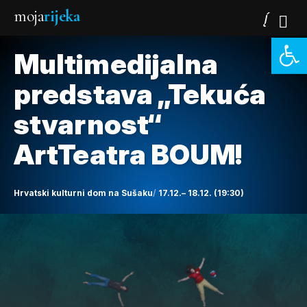
moja
rijeka
Open 
Multimedijalna
predstava „Tekuća
stvarnost“
ArtTeatra BOUM!
Hrvatski kulturni dom na Sušaku
17.12.– 18.12. (19:30)