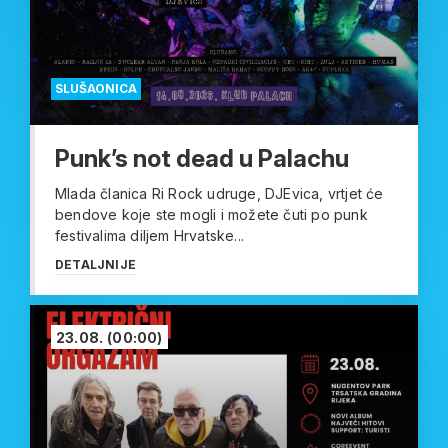
SLUŠAONICA
Punk’s not dead u Palachu
Mlada članica Ri Rock udruge, DJEvica, vrtjet će
bendove koje ste mogli i možete čuti po punk
festivalima diljem Hrvatske...
DETALJNIJE
23.08.
(00:00)