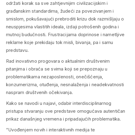
održati korak sa sve zahtjevnijim civilizacijskim i
građanskim standardima, žudeći za povezivanjem i
smislom, pokušavajući prebroditi krizu dok razmišljaju o
neuspjesima vlastitih ideala, izdaji potrošenih godina i
mutnoj budućnosti. Frustracijama doprinose i nametljive
reklame koje prekidaju tok misli, bivanja, pa i samu
predstavu.
Rad inovativno progovara o aktualnim društvenim
pitanjima i obraća se svima koji se prepoznaju u
problematikama nezaposlenosti, onečišćenja,
konzumerizma, otuđenja, nesnalaženja i neadekvatnosti
naspram društvenih očekivanja.
Kako se navodi u najavi, odabir interdisciplinarnog
pristupa stvaranju ove predstave omogućava autentičan
prikaz današnjeg vremena i pripadajućih problematika.
“Uvođenjem novih i interaktivnih medija te