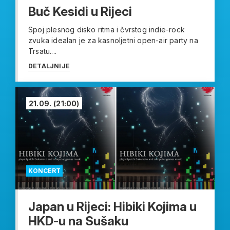
Buč Kesidi u Rijeci
Spoj plesnog disko ritma i čvrstog indie-rock
zvuka idealan je za kasnoljetni open-air party na
Trsatu....
DETALJNIJE
21.09.
(21:00)
KONCERT
Japan u Rijeci: Hibiki Kojima u
HKD-u na Sušaku