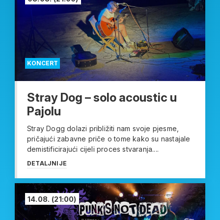
KONCERT
Stray Dog – solo acoustic u
Pajolu
Stray Dogg dolazi približiti nam svoje pjesme,
pričajući zabavne priče o tome kako su nastajale
demistificirajući cijeli proces stvaranja....
DETALJNIJE
14.08.
(21:00)