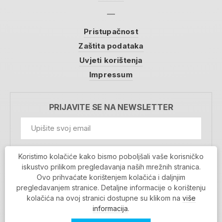
Pristupačnost
Zaštita podataka
Uvjeti korištenja
Impressum
PRIJAVITE SE NA NEWSLETTER
GDPR Information
Koristimo kolačiće kako bismo poboljšali vaše korisničko
Prihvaćam da se moji podaci spremaju u bazu
iskustvo prilikom pregledavanja naših mrežnih stranica.
podataka i koriste u svrhu slanja MojaRijeka
Ovo prihvaćate korištenjem kolačića i daljnjim
newslettera
pregledavanjem stranice. Detaljne informacije o korištenju
MOJARIJEKA NEWSLETTER
kolačića na ovoj stranici dostupne su klikom na
više
PRIJAVI SE
informacija
.