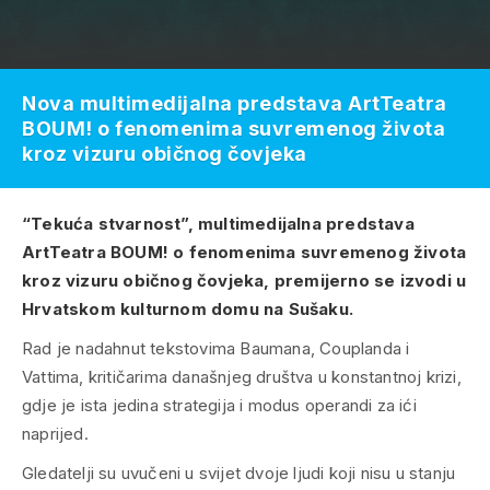
Nova multimedijalna predstava ArtTeatra
BOUM! o fenomenima suvremenog života
kroz vizuru običnog čovjeka
“Tekuća stvarnost”, multimedijalna predstava
ArtTeatra BOUM! o fenomenima suvremenog života
kroz vizuru običnog čovjeka, premijerno se izvodi u
Hrvatskom kulturnom domu na Sušaku.
Rad je nadahnut tekstovima Baumana, Couplanda i
Vattima, kritičarima današnjeg društva u konstantnoj krizi,
gdje je ista jedina strategija i modus operandi za ići
naprijed.
Gledatelji su uvučeni u svijet dvoje ljudi koji nisu u stanju