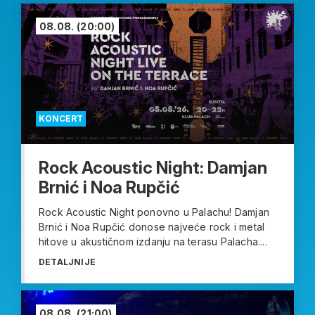
08.08.
(20:00)
KONCERT
Rock Acoustic Night: Damjan
Brnić i Noa Rupčić
Rock Acoustic Night ponovno u Palachu! Damjan
Brnić i Noa Rupčić donose najveće rock i metal
hitove u akustičnom izdanju na terasu Palacha....
DETALJNIJE
08.08.
(21:00)