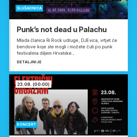
SLUŠAONICA
Punk’s not dead u Palachu
Mlada članica Ri Rock udruge, DJEvica, vrtjet će
bendove koje ste mogli i možete čuti po punk
festivalima diljem Hrvatske...
DETALJNIJE
23.08.
(00:00)
KONCERT