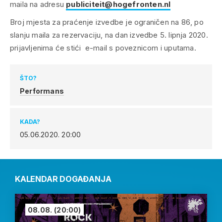
maila na adresu
publiciteit@hogefronten.nl
Broj mjesta za praćenje izvedbe je ograničen na 86, po
slanju maila za rezervaciju, na dan izvedbe 5. lipnja 2020.
prijavljenima će stići e-mail s poveznicom i uputama.
ŠTO?
Performans
KADA?
05.06.2020.
20:00
KALENDAR DOGAĐANJA
08.08.
(20:00)