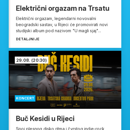
Električni orgazam na Trsatu
Električni orgazam, legendarni novovalni
beogradski sastav, u Rijeci će promovirati novi
studijski album pod nazivom "U magli sjaj"...
DETALJNIJE
29.08.
(20:30)
KONCERT
Buč Kesidi u Rijeci
Spoj plesnog disko ritma i čvrstog indie-rock