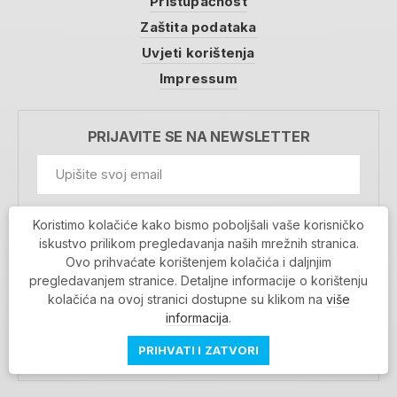
Pristupačnost
Zaštita podataka
Uvjeti korištenja
Impressum
PRIJAVITE SE NA NEWSLETTER
GDPR Information
Koristimo kolačiće kako bismo poboljšali vaše korisničko
Prihvaćam da se moji podaci spremaju u bazu
iskustvo prilikom pregledavanja naših mrežnih stranica.
podataka i koriste u svrhu slanja MojaRijeka
Ovo prihvaćate korištenjem kolačića i daljnjim
newslettera
pregledavanjem stranice. Detaljne informacije o korištenju
MOJARIJEKA NEWSLETTER
kolačića na ovoj stranici dostupne su klikom na
više
PRIJAVI SE
informacija
.
PRIHVATI I ZATVORI