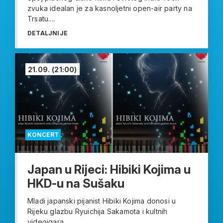
zvuka idealan je za kasnoljetni open-air party na
Trsatu....
DETALJNIJE
21.09.
(21:00)
KONCERT
Japan u Rijeci: Hibiki Kojima u
HKD-u na Sušaku
Mladi japanski pijanist Hibiki Kojima donosi u
Rijeku glazbu Ryuichija Sakamota i kultnih
videoigara...