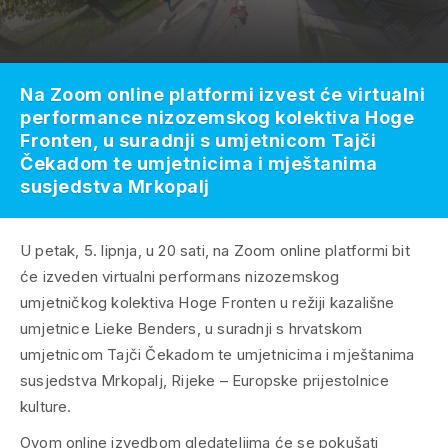
Na Zoom online platformi izvest će virtualni
performance nizozemskog kolektiva Hoge
Fronten, u suradnji s umjetnicom Tajči
Čekadom te umjetnicima i mještanima
susjedstva Mrkopalj
U petak, 5. lipnja, u 20 sati, na Zoom online platformi bit
će izveden virtualni performans nizozemskog
umjetničkog kolektiva Hoge Fronten u režiji kazališne
umjetnice Lieke Benders, u suradnji s hrvatskom
umjetnicom Tajči Čekadom te umjetnicima i mještanima
susjedstva Mrkopalj, Rijeke – Europske prijestolnice
kulture.
Ovom online izvedbom gledateljima će se pokušati