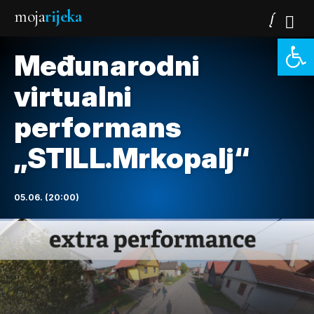
moja
rijeka
Open 
Međunarodni
virtualni
performans
„STILL.Mrkopalj“
05.06. (20:00)