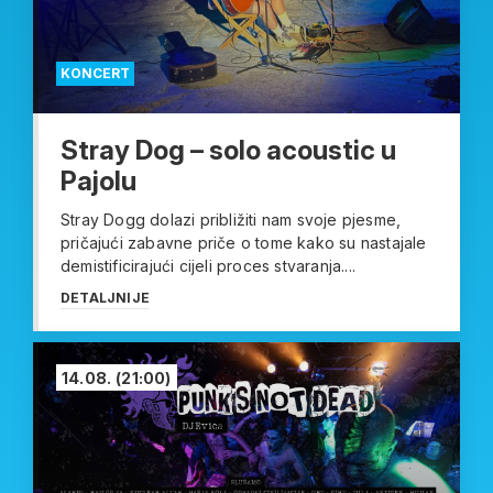
KONCERT
Stray Dog – solo acoustic u
Pajolu
Stray Dogg dolazi približiti nam svoje pjesme,
pričajući zabavne priče o tome kako su nastajale
demistificirajući cijeli proces stvaranja....
DETALJNIJE
14.08.
(21:00)