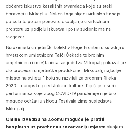
dočarati iskustvo kazališnih stvaralaca koje su stekli
boraveći u Mrkoplju. Nakon toga slijedi virtualna turneja
po selu te potom ponovno okupljanje u virtualnom
prostoru uz podjelu iskustva i poziv sudionicima na
razgovor.
Nizozemski umjetnički kolektiv Hoge Fronten u suradnji s
hrvatskom umjetnicom Tajči Čekada te brojnim
umjetnicima i mještanima susjedstva Mrkopalj prikazat će
dio procesa i umjetničke produkcije “Mrkopalj, najbolje
mjesto na svijetu!” koju su razvijali za program Rijeka
2020 – europske predstolnice kulture. Riječ je o seriji
performansa koje zbog COVID-19 pandemije nije bilo
moguće održati u sklopu Festivala zime susjedstva
Mrkopalj.
Online izvedbu na Zoomu moguće je pratiti
besplatno uz prethodnu rezervaciju mjesta
slanjem