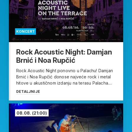
KONCERT
Rock Acoustic Night: Damjan
Brnić i Noa Rupčić
Rock Acoustic Night ponovno u Palachu! Damjan
Brnić i Noa Rupčić donose najveće rock i metal
hitove u akustičnom izdanju na terasu Palacha....
DETALJNIJE
08.08.
(21:00)