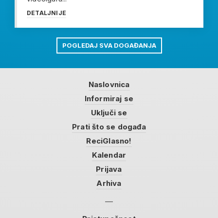
DETALJNIJE
POGLEDAJ SVA DOGAĐANJA
Naslovnica
Informiraj se
Uključi se
Prati što se događa
ReciGlasno!
Kalendar
Prijava
Arhiva